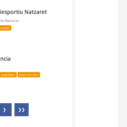
iesportiu Natzaret
tiu Natzaret
escolar
ència
s populars
edat escolar
❯
❯❯