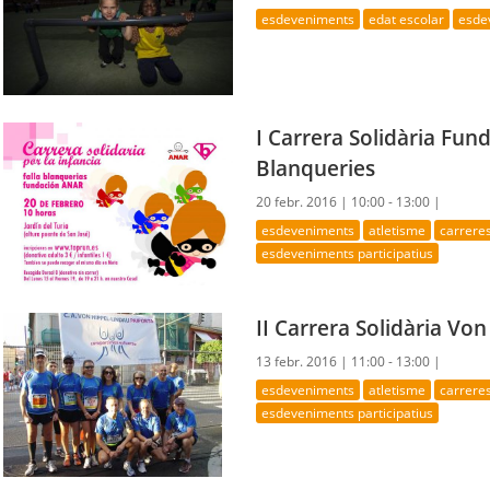
esdeveniments
edat escolar
esde
I Carrera Solidària Fund
Blanqueries
20 febr. 2016 |
10:00 - 13:00 |
esdeveniments
atletisme
carrere
esdeveniments participatius
II Carrera Solidària Vo
13 febr. 2016 |
11:00 - 13:00 |
esdeveniments
atletisme
carrere
esdeveniments participatius