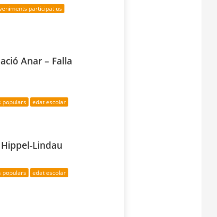
veniments participatius
ació Anar – Falla
s populars
edat escolar
n Hippel-Lindau
s populars
edat escolar