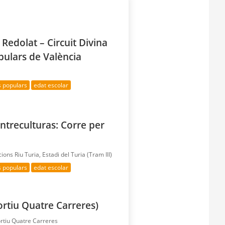
 Redolat – Circuit Divina
pulars de València
s populars
edat escolar
Entreculturas: Corre per
acions Riu Turia, Estadi del Turia (Tram III)
s populars
edat escolar
ortiu Quatre Carreres)
ortiu Quatre Carreres