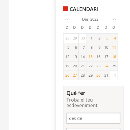
CALENDARI
<<
Des. 2022
>>
D
D
D
D
D
D
D
28
29
30
1
2
3
4
3
4
5
6
7
8
9
10
11
11
12
13
14
15
16
17
18
15
18
19
20
21
22
23
24
25
24
26
27
28
29
30
31
1
26
27
30
Què fer
Troba el teu
esdeveniment