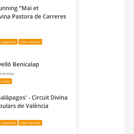
unning “Mai et
ivina Pastora de Carreres
s populars
edat escolar
velló Benicalap
Benicalap
escolar
alápagos' - Circuit Divina
pulars de València
s populars
edat escolar