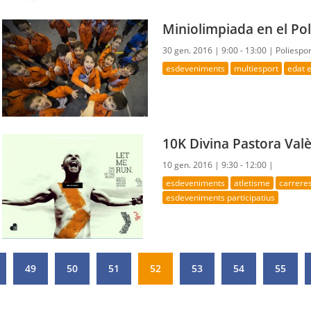
Miniolimpiada en el Pol
30 gen. 2016 |
9:00 - 13:00 |
Poliespor
esdeveniments
multiesport
edat 
10K Divina Pastora Val
10 gen. 2016 |
9:30 - 12:00 |
esdeveniments
atletisme
carrere
esdeveniments participatius
49
50
51
52
53
54
55