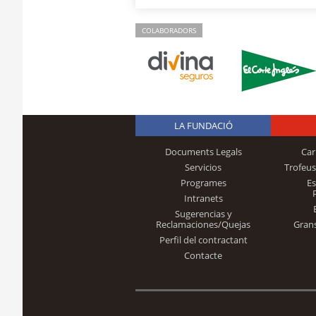
COLABORADORS
LA FUNDACIÓ
Documents Legals
Car
Servicios
Trofeus
Programes
E
Intranets
Sugerencias y
Reclamaciones/Quejas
Gran
Perfil del contractant
Contacte