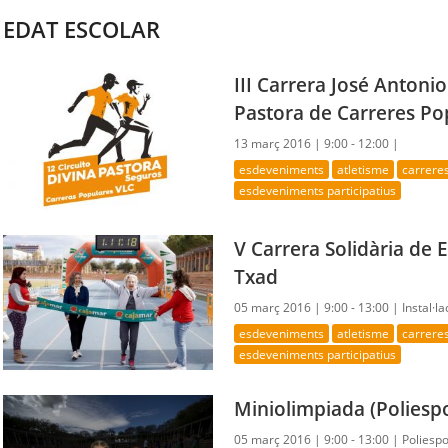
EDAT ESCOLAR
III Carrera José Antonio
Pastora de Carreres Po
13 març 2016 |
9:00 - 12:00 |
esdeveniments
atletisme
carrere
esdeveniments participatius
V Carrera Solidària de 
Txad
05 març 2016 |
9:00 - 13:00 |
Instal·l
esdeveniments
atletisme
carrere
esdeveniments participatius
Miniolimpiada (Poliesp
05 març 2016 |
9:00 - 13:00 |
Poliesp