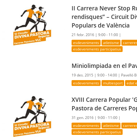
II Carrera Never Stop R
rendisques” – Circuit D
Populars de València
21 febr. 2016 |
9:00 - 11:00 |
esdeveniments
atletisme
carrere
esdeveniments participatius
Miniolimpiada en el Pa
19 des. 2015 |
9:00 - 14:00 |
Pavelló 
esdeveniments
multiesport
edat 
XVIII Carrera Popular 'G
Pastora de Carreres Po
31 gen. 2016 |
9:00 - 11:00 |
esdeveniments
atletisme
carrere
esdeveniments participatius