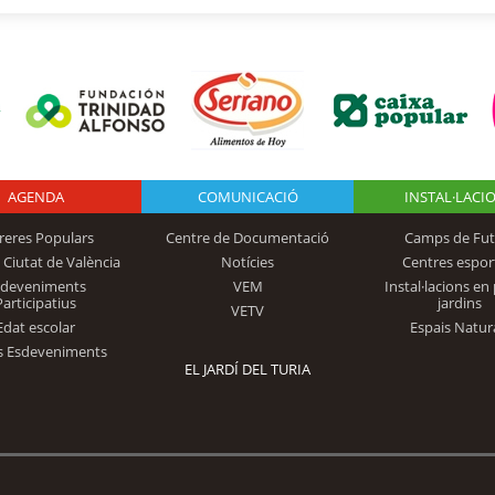
AGENDA
Logo Fundación
COMUNICACIÓ
INSTAL·LACI
reres Populars
Centre de Documentació
Camps de Fut
 Ciutat de València
Notícies
Centres espor
Trinidad Alfonso
sdeveniments
VEM
Instal·lacions en 
Participatius
jardins
VETV
Edat escolar
Espais Natur
s Esdeveniments
EL JARDÍ DEL TURIA