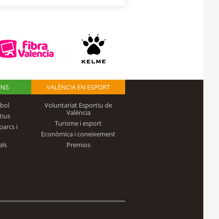
ONS
VALÈNCIA EN ESPORT
bol
Voluntariat Esportiu de
València
tius
Turisme i esport
parcs i
Econòmica i coneixement
als
Premios