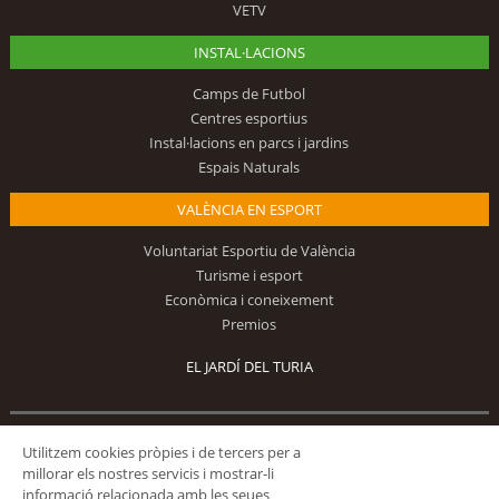
VETV
INSTAL·LACIONS
Camps de Futbol
Centres esportius
Instal·lacions en parcs i jardins
Espais Naturals
VALÈNCIA EN ESPORT
Voluntariat Esportiu de València
Turisme i esport
Econòmica i coneixement
Premios
EL JARDÍ DEL TURIA
Utilitzem cookies pròpies i de tercers per a
Segueix-nos
millorar els nostres servicis i mostrar-li
informació relacionada amb les seues