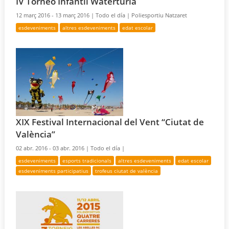
IV Torneo Infantil Waterturia
12 març 2016 - 13 març 2016 |
Todo el día |
Poliesportiu Natzaret
esdeveniments
altres esdeveniments
edat escolar
XIX Festival Internacional del Vent “Ciutat de
València”
02 abr. 2016 - 03 abr. 2016 |
Todo el día |
esdeveniments
esports tradicionals
altres esdeveniments
edat escolar
esdeveniments participatius
trofeus ciutat de valència