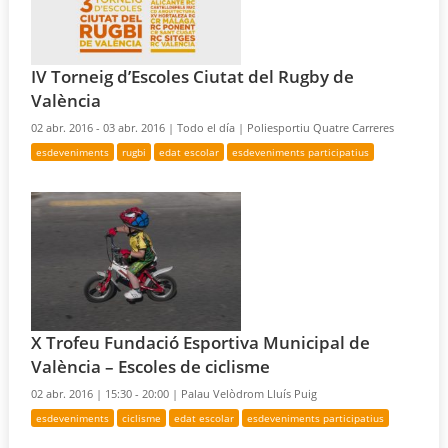
IV Torneig d’Escoles Ciutat del Rugby de
València
02 abr. 2016 - 03 abr. 2016 |
Todo el día |
Poliesportiu Quatre Carreres
esdeveniments
rugbi
edat escolar
esdeveniments participatius
X Trofeu Fundació Esportiva Municipal de
València – Escoles de ciclisme
02 abr. 2016 |
15:30 - 20:00 |
Palau Velòdrom Lluís Puig
esdeveniments
ciclisme
edat escolar
esdeveniments participatius