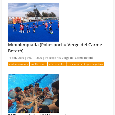
Miniolimpiada (Poliesportiu Verge del Carme
Beteró)
16 abr. 2016 |
9:00 - 13:00 |
Poliesportiu Verge del Carme Beteró
esdeveniments
multiesport
edat escolar
esdeveniments participatius