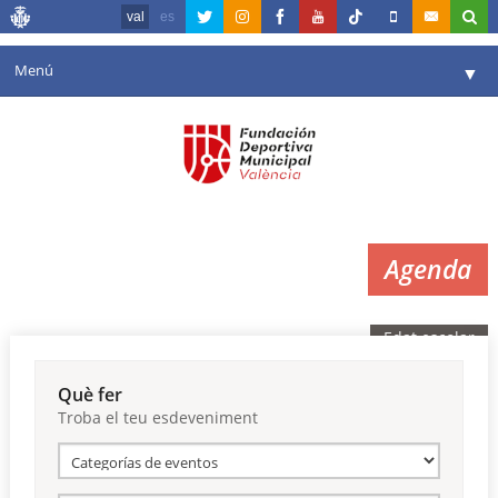
val
es
Menú
▼
La fundació
▼
Agenda
Instal·lacions
▼
Agenda
Comunicació
▼
València en esport
▼
Edat escolar
Portal de Transparència
Què fer
Troba el teu esdeveniment
Reserves
▼