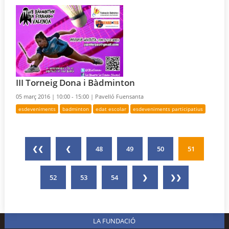
III Torneig Dona i Bàdminton
05 març 2016 |
10:00 - 15:00 |
Pavelló Fuensanta
esdeveniments
badminton
edat escolar
esdeveniments participatius
❮❮
❮
48
49
50
51
52
53
54
❯
❯❯
LA FUNDACIÓ