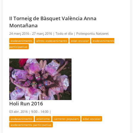
II Torneig de Bàsquet València Anna
Montañana
24 març 2016 - 27 març 2016 |
Todo el día |
Poliesportiu Natzaret
esdeveniments
altres esdeveniments
edat escolar
esdeveniments
participatius
Holi Run 2016
03 abr. 2016 |
9:00 - 14:00 |
esdeveniments
atletisme
carreres populars
edat escolar
esdeveniments participatius