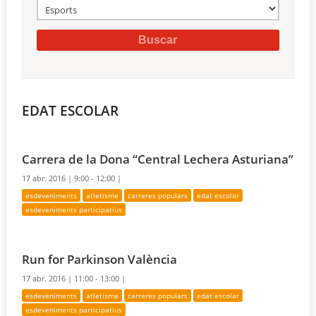
EDAT ESCOLAR
Carrera de la Dona “Central Lechera Asturiana”
17 abr. 2016 |
9:00 - 12:00 |
esdeveniments
atletisme
carreres populars
edat escolar
esdeveniments participatius
Run for Parkinson València
17 abr. 2016 |
11:00 - 13:00 |
esdeveniments
atletisme
carreres populars
edat escolar
esdeveniments participatius