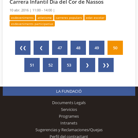
Carrera Infantil Dia del Cor de Nassos
10 abr. 2016 |
11:00 - 14:00 |
esdeveniments
atletisme
carreres populars
edat escolar
esdeveniments participatius
❮❮
❮
47
48
49
50
51
52
53
❯
❯❯
LA FUNDACIÓ
Documents Legals
Servicios
Programes
Intranets
Sugerencias y Reclamaciones/Quejas
Perfil del contractant