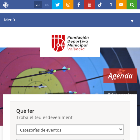
val
es
Menú
▼
La fundació
▼
Agenda
Instal·lacions
▼
Agenda
Comunicació
▼
València en esport
▼
Edat escolar
Portal de Transparència
Què fer
Troba el teu esdeveniment
Reserves
▼