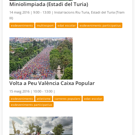
Miniolimpiada (Estadi del Turia)
14 maig 2016 |
9:00 - 13:00 |
Instal·lacions Riu Turia, Estadi del Turia (Tram
III)
esdeveniments
multiesport
edat escolar
esdeveniments participatius
Volta a Peu València Caixa Popular
15 maig 2016 |
10:00 - 13:00 |
esdeveniments
atletisme
carreres populars
edat escolar
esdeveniments participatius