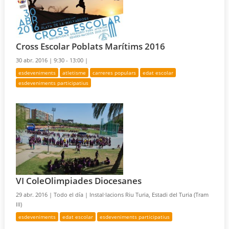
Cross Escolar Poblats Marítims 2016
30 abr. 2016 |
9:30 - 13:00 |
esdeveniments
atletisme
carreres populars
edat escolar
esdeveniments participatius
VI ColeOlimpiades Diocesanes
29 abr. 2016 |
Todo el día |
Instal·lacions Riu Turia, Estadi del Turia (Tram
III)
esdeveniments
edat escolar
esdeveniments participatius