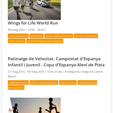
Wings for Life World Run
08 maig 2016 |
13:00 - 20:00 |
esdeveniments
atletisme
altres esdeveniments
carreres populars
edat escolar
esdeveniments participatius
Patinatge de Velocitat. Campionat d'Espanya
Infantil i Juvenil - Copa d'Espanya Aleví de Pista
07 maig 2016 - 08 maig 2016 |
Todo el día |
Poliesportiu Verge del Carme
Beteró
esdeveniments
altres esdeveniments
edat escolar
esdeveniments
participatius