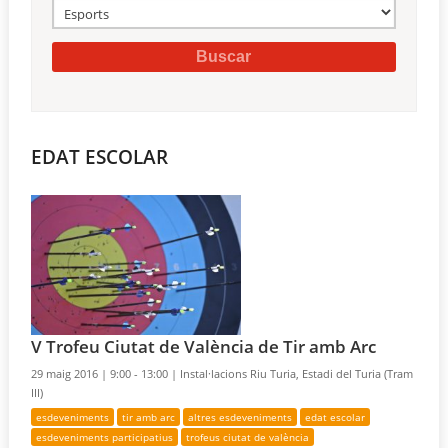
EDAT ESCOLAR
V Trofeu Ciutat de València de Tir amb Arc
29 maig 2016 |
9:00 - 13:00 |
Instal·lacions Riu Turia, Estadi del Turia (Tram
III)
esdeveniments
tir amb arc
altres esdeveniments
edat escolar
esdeveniments participatius
trofeus ciutat de valència