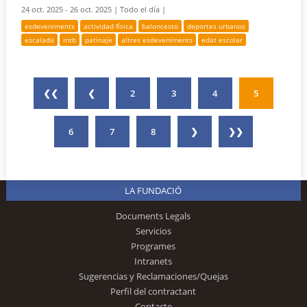
24 oct. 2025 - 26 oct. 2025 |
Todo el día |
esdeveniments
actividad física
baloncesto
deportes urbanos
escalada
mtb
patinaje
altres esdeveniments
edat escolar
❮❮
❮
2
3
4
5
6
7
8
❯
❯❯
LA FUNDACIÓ
Documents Legals
Servicios
Programes
Intranets
Sugerencias y Reclamaciones/Quejas
Perfil del contractant
Contacte