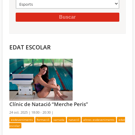
EDAT ESCOLAR
Clínic de Natació “Merche Peris”
24 oct. 2025 |
18:00 - 20:30 |
esdeveniments
formació
xarrada
natació
altres esdeveniments
edat
escolar