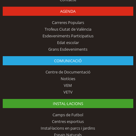
AGENDA
Carreres Populars
Trofeus Ciutat de València
Esdeveniments Participatius
Edat escolar
Grans Esdeveniments
COMUNICACIÓ
Centre de Documentació
Notícies
VEM
VETV
INSTAL·LACIONS
Camps de Futbol
Centres esportius
Instal·lacions en parcs i jardins
Espais Naturals