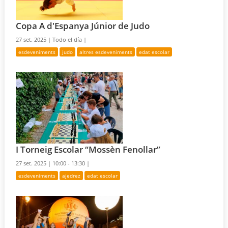
Copa A d'Espanya Júnior de Judo
27 set. 2025 |
Todo el día |
esdeveniments
judo
altres esdeveniments
edat escolar
I Torneig Escolar “Mossèn Fenollar”
27 set. 2025 |
10:00 - 13:30 |
esdeveniments
ajedrez
edat escolar