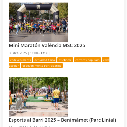
Mini Maratón València MSC 2025
06 des. 2025 |
11:00 - 13:30 |
esdeveniments
actividad física
atletisme
carreres populars
edat
escolar
esdeveniments participatius
Esports al Barri 2025 – Benimàmet (Parc Linial)