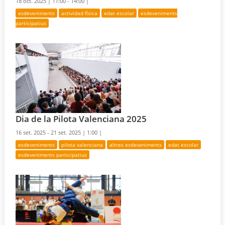
18 oct. 2025 |
11:00 - 14:00 |
esdeveniments
actividad física
edat escolar
esdeveniments
participatius
Dia de la Pilota Valenciana 2025
16 set. 2025 - 21 set. 2025 |
1:00 |
esdeveniments
pilota valenciana
altres esdeveniments
edat escolar
esdeveniments participatius