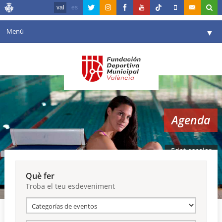
val
es
Menú
▼
La fundació
▼
Agenda
Instal·lacions
▼
Agenda
Comunicació
▼
València en esport
▼
Edat escolar
Portal de Transparència
Què fer
Troba el teu esdeveniment
Reserves
▼