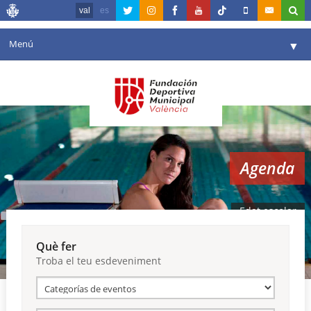
val
es
Menú
▼
La fundació
▼
Agenda
Instal·lacions
▼
Agenda
Comunicació
▼
València en esport
▼
Edat escolar
Portal de Transparència
Què fer
Troba el teu esdeveniment
Reserves
▼