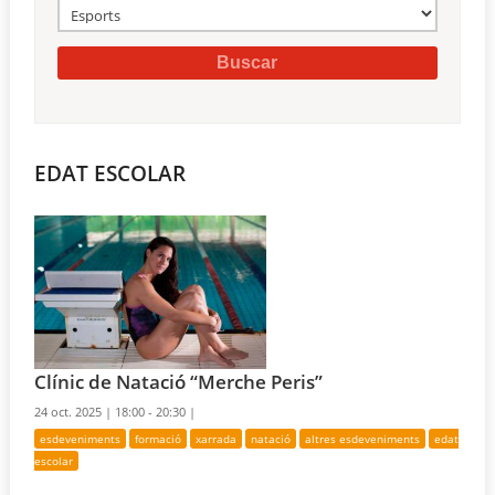
EDAT ESCOLAR
Clínic de Natació “Merche Peris”
24 oct. 2025 |
18:00 - 20:30 |
esdeveniments
formació
xarrada
natació
altres esdeveniments
edat
escolar