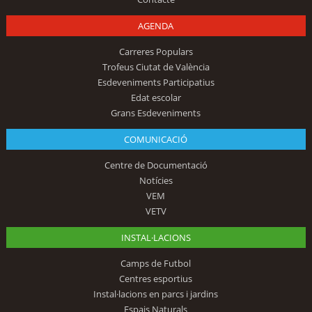
AGENDA
Carreres Populars
Trofeus Ciutat de València
Esdeveniments Participatius
Edat escolar
Grans Esdeveniments
COMUNICACIÓ
Centre de Documentació
Notícies
VEM
VETV
INSTAL·LACIONS
Camps de Futbol
Centres esportius
Instal·lacions en parcs i jardins
Espais Naturals