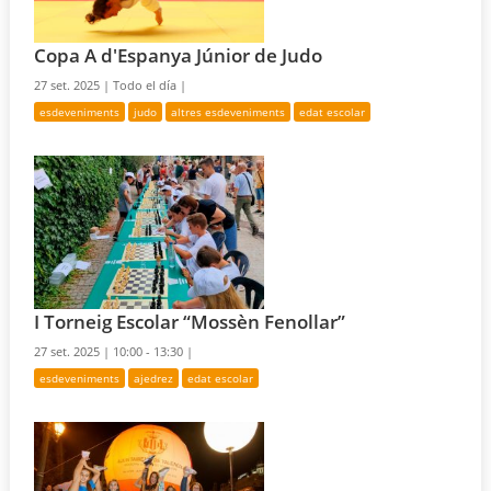
Copa A d'Espanya Júnior de Judo
27 set. 2025 |
Todo el día |
esdeveniments
judo
altres esdeveniments
edat escolar
I Torneig Escolar “Mossèn Fenollar”
27 set. 2025 |
10:00 - 13:30 |
esdeveniments
ajedrez
edat escolar