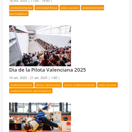
18 oct. 2025 |
11:00 - 14:00 |
esdeveniments
actividad física
edat escolar
esdeveniments
participatius
Dia de la Pilota Valenciana 2025
16 set. 2025 - 21 set. 2025 |
1:00 |
esdeveniments
pilota valenciana
altres esdeveniments
edat escolar
esdeveniments participatius