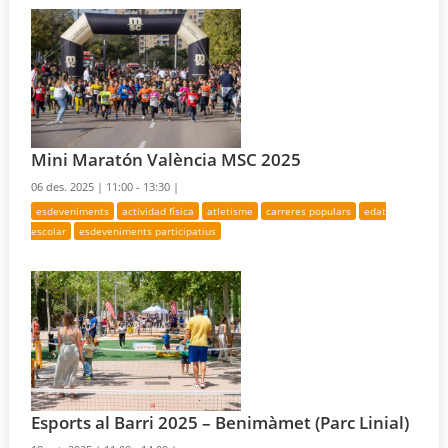
Mini Maratón València MSC 2025
06 des. 2025 |
11:00 - 13:30 |
esdeveniments
actividad física
atletisme
carreres populars
edat
escolar
esdeveniments participatius
Esports al Barri 2025 – Benimàmet (Parc Linial)