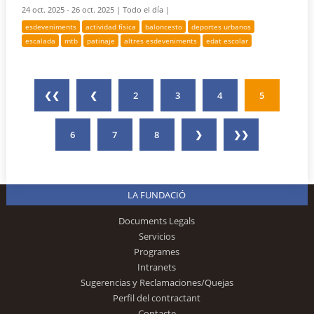
24 oct. 2025 - 26 oct. 2025 |
Todo el día |
esdeveniments
actividad física
baloncesto
deportes urbanos
escalada
mtb
patinaje
altres esdeveniments
edat escolar
❮❮
❮
2
3
4
5
6
7
8
❯
❯❯
LA FUNDACIÓ
Documents Legals
Servicios
Programes
Intranets
Sugerencias y Reclamaciones/Quejas
Perfil del contractant
Contacte