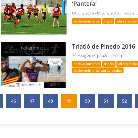
‘Pantera’
04 juny 2016 - 05 juny 2016 |
Todo el 
esdeveniments
rugbi
altres esde
Triatló de Pinedo 2016
29 maig 2016 |
8:45 - 12:00 |
esdeveniments
triatló
altres esd
esdeveniments participatius
46
47
48
49
50
51
52