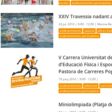
escolar
esdeveniments participatius
XXIV Travessia nadant 
24 jul. 2016 |
9:00 - 12:00 |
Marina Re
esdeveniments
natació
altres es
esdeveniments participatius
V Carrera Universitat d
d’Educació Física i Espor
Pastora de Carreres Po
19 juny 2016 |
9:00 - 12:00 |
esdeveniments
atletisme
carrere
esdeveniments participatius
Miniolimpiada (Platja d