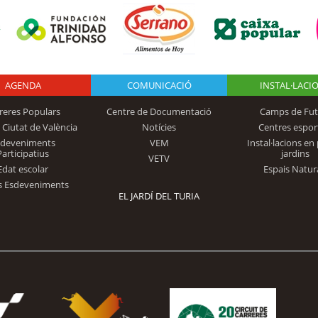
AGENDA
Logo Fundación
COMUNICACIÓ
INSTAL·LACI
reres Populars
Centre de Documentació
Camps de Fut
 Ciutat de València
Notícies
Centres espor
Trinidad Alfonso
sdeveniments
VEM
Instal·lacions en 
Participatius
jardins
VETV
Edat escolar
Espais Natur
s Esdeveniments
EL JARDÍ DEL TURIA