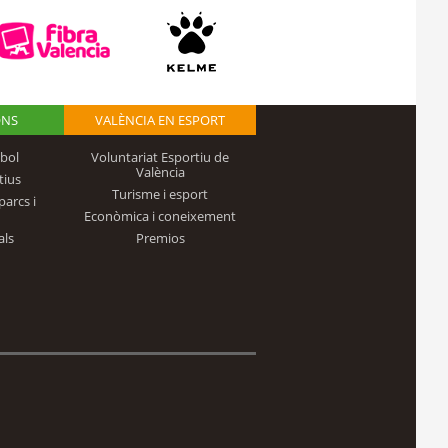
ONS
VALÈNCIA EN ESPORT
bol
Voluntariat Esportiu de
València
tius
Turisme i esport
parcs i
Econòmica i coneixement
als
Premios