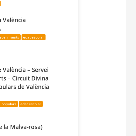
a València
al
deveniments
edat escolar
e València – Servei
ts – Circuit Divina
pulars de València
s populars
edat escolar
e la Malva-rosa)