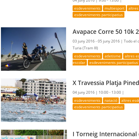
04 juny 2016 |
9:00 - 13:00 |
esdeveniments
multiesport
altre
esdeveniments participatius
Avapace Corre 50 10k 
03 juny 2016 - 05 juny 2016 |
Todo el 
Turia (Tram III)
esdeveniments
atletisme
altres 
escolar
esdeveniments participatius
X Travessia Platja Pine
04 juny 2016 |
10:00 - 13:00 |
esdeveniments
natació
altres es
esdeveniments participatius
I Torneig Internacional 