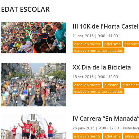
EDAT ESCOLAR
III 10K de l'Horta Castel
11 set. 2016 |
9:00 - 11:00 |
esdeveniments
atletisme
carrere
esdeveniments participatius
XX Dia de la Bicicleta
18 set. 2016 |
9:00 - 13:00 |
esdeveniments
ciclisme
altres e
esdeveniments participatius
IV Carrera “En Manada”
26 juny 2016 |
9:00 - 12:00 |
Instal·lac
esdeveniments
atletisme
altres 