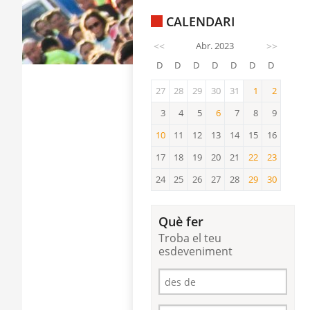
CALENDARI
<<
Abr. 2023
>>
D
D
D
D
D
D
D
27
28
29
30
31
1
2
1
2
3
4
5
6
7
8
9
6
10
11
12
13
14
15
16
10
17
18
19
20
21
22
23
22
23
24
25
26
27
28
29
30
29
30
Què fer
Troba el teu
esdeveniment