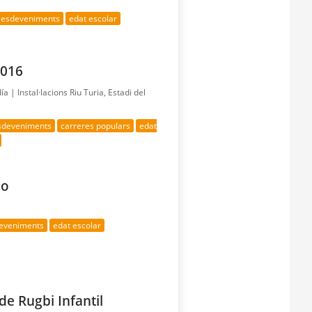
s esdeveniments
edat escolar
2016
día |
Instal·lacions Riu Turia, Estadi del
esdeveniments
carreres populars
edat
do
deveniments
edat escolar
de Rugbi Infantil