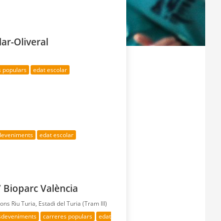
lar-Oliveral
s populars
edat escolar
sdeveniments
edat escolar
 Bioparc València
ions Riu Turia, Estadi del Turia (Tram III)
esdeveniments
carreres populars
edat