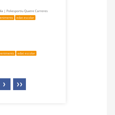
día |
Poliesportiu Quatre Carreres
veniments
edat escolar
eveniments
edat escolar
❯
❯❯