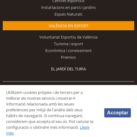
Centres esportius
Instal·lacions en parcs i jardins
Espais Naturals
VALÈNCIA EN ESPORT
Voluntariat Esportiu de València
Turisme i esport
Econòmica i coneixement
Premios
EL JARDÍ DEL TURIA
Utilitzem cookies pròpies i de tercers per a
Segueix-nos
millorar els nostres servicis i mostrar-li
informació relacionada amb les seues
preferències per mitjà de l'anàlisi dels seus
Acceptar
hàbits de navegació. Si contínua navegant,
considerem que accepta el seu ús. Pot canviar la
configuració o obtindre més informació.
Llegir
© 2026 Fundación Deportiva Municipal Valencia |
AVÍS LEGAL
|
POLÍTICA DE
més
PRIVACIDAD
|
POLÍTICA DE COOKIES
|
MAPA WEB