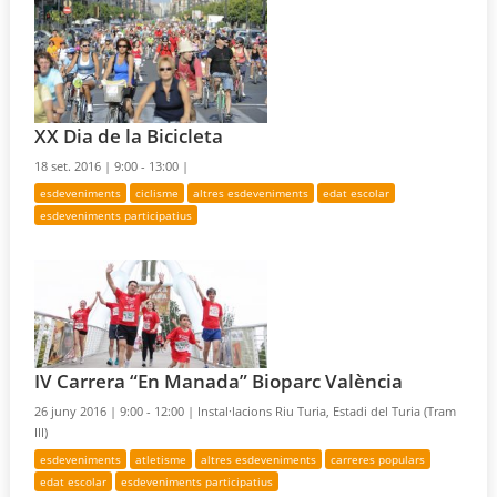
XX Dia de la Bicicleta
18 set. 2016 |
9:00 - 13:00 |
esdeveniments
ciclisme
altres esdeveniments
edat escolar
esdeveniments participatius
IV Carrera “En Manada” Bioparc València
26 juny 2016 |
9:00 - 12:00 |
Instal·lacions Riu Turia, Estadi del Turia (Tram
III)
esdeveniments
atletisme
altres esdeveniments
carreres populars
edat escolar
esdeveniments participatius