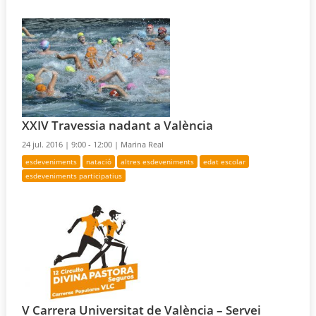
XXIV Travessia nadant a València
24 jul. 2016 |
9:00 - 12:00 |
Marina Real
esdeveniments
natació
altres esdeveniments
edat escolar
esdeveniments participatius
V Carrera Universitat de València – Servei