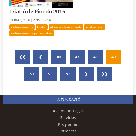
Triatló de Pinedo 2016
29 maig 2016 |
8:45 - 12:00 |
esdeveniments
triatló
altres esdeveniments
edat escolar
esdeveniments participatius
❮❮
❮
46
47
48
49
50
51
52
❯
❯❯
LA FUNDACIÓ
Documents Legals
Servicios
Programes
Intranets