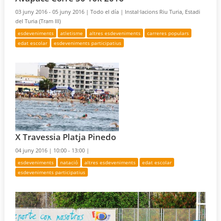
03 juny 2016 - 05 juny 2016 |
Todo el día |
Instal·lacions Riu Turia, Estadi
del Turia (Tram III)
esdeveniments
atletisme
altres esdeveniments
carreres populars
edat escolar
esdeveniments participatius
X Travessia Platja Pinedo
04 juny 2016 |
10:00 - 13:00 |
esdeveniments
natació
altres esdeveniments
edat escolar
esdeveniments participatius