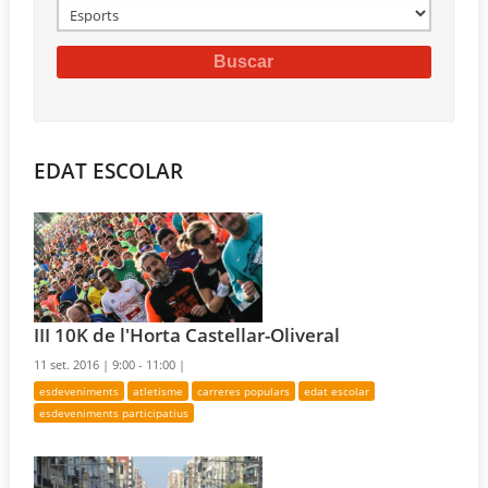
EDAT ESCOLAR
III 10K de l'Horta Castellar-Oliveral
11 set. 2016 |
9:00 - 11:00 |
esdeveniments
atletisme
carreres populars
edat escolar
esdeveniments participatius