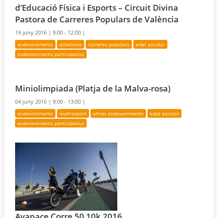
d’Educació Física i Esports – Circuit Divina
Pastora de Carreres Populars de València
19 juny 2016 |
9:00 - 12:00 |
esdeveniments
atletisme
carreres populars
edat escolar
esdeveniments participatius
Miniolimpiada (Platja de la Malva-rosa)
04 juny 2016 |
9:00 - 13:00 |
esdeveniments
multiesport
altres esdeveniments
edat escolar
esdeveniments participatius
Avapace Corre 50 10k 2016