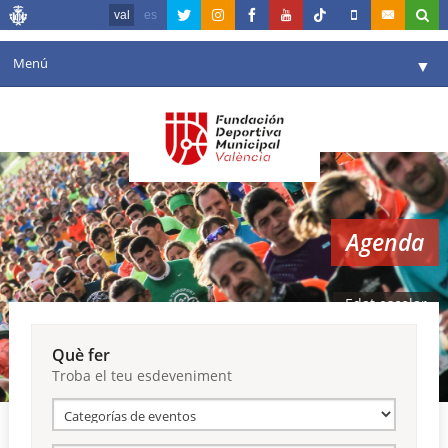
val
es
Menú
▼
La fundació
▼
Agenda
Instal·lacions
▼
Agenda
Comunicació
▼
València en esport
▼
Edat escolar
Portal de Transparència
Què fer
Troba el teu esdeveniment
Reserves
▼