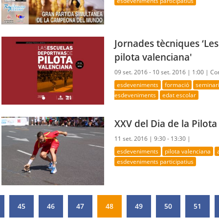
esdeveniments participatius
Jornades tècniques ‘Les
pilota valenciana'
09 set. 2016 - 10 set. 2016 |
1:00 |
Com
esdeveniments
formació
seminar
esdeveniments
edat escolar
XXV del Dia de la Pilot
11 set. 2016 |
9:30 - 13:30 |
esdeveniments
pilota valenciana
esdeveniments participatius
45
46
47
48
49
50
51