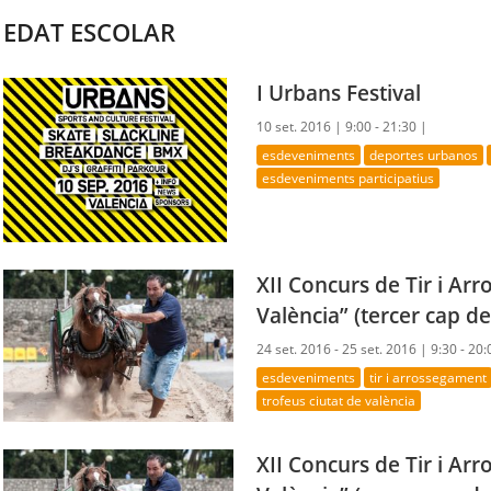
EDAT ESCOLAR
I Urbans Festival
10 set. 2016 |
9:00 - 21:30 |
esdeveniments
deportes urbanos
esdeveniments participatius
XII Concurs de Tir i Ar
València” (tercer cap d
24 set. 2016 - 25 set. 2016 |
9:30 - 20:
esdeveniments
tir i arrossegament
trofeus ciutat de valència
XII Concurs de Tir i Ar