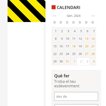
CALENDARI
<<
Gen. 2024
>>
D
D
D
D
D
D
D
1
2
3
4
5
6
7
8
9
10
11
12
13
14
13
14
15
16
17
18
19
20
21
18
20
21
22
23
24
25
26
27
28
27
28
29
30
31
1
2
3
4
31
1
4
Què fer
Troba el teu
esdeveniment