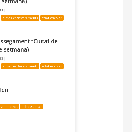
e setmana)
00 |
altres esdeveniments
edat escolar
rossegament “Ciutat de
de setmana)
00 |
altres esdeveniments
edat escolar
len!
deveniments
edat escolar