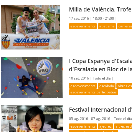
Milla de València. Tro
17 set. 2016 |
18:00 - 21:00 |
esdeveniments
atletisme
carrere
I Copa Espanya d'Escala
d'Escalada en Bloc de l
10 set. 2016 |
Todo el día |
esdeveniments
escalada
altres 
esdeveniments participatius
Festival Internacional d
05 ag. 2016 - 07 ag. 2016 |
Todo el dí
esdeveniments
ajedrez
altres es