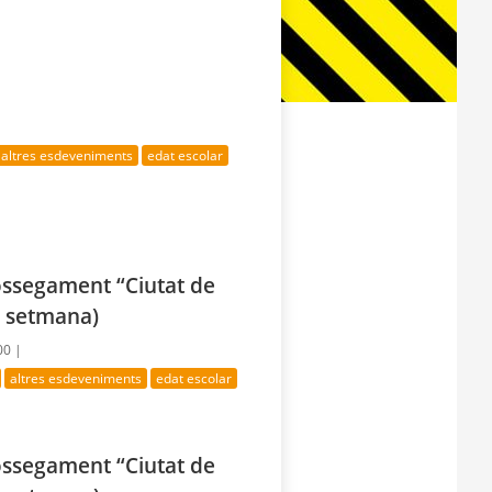
altres esdeveniments
edat escolar
rossegament “Ciutat de
e setmana)
00 |
altres esdeveniments
edat escolar
rossegament “Ciutat de