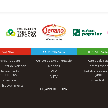
AGENDA
Logo Fundación
COMUNICACIÓ
INSTAL·LACI
reres Populars
Centre de Documentació
Camps de Fut
 Ciutat de València
Notícies
Centres espor
Trinidad Alfonso
sdeveniments
VEM
Instal·lacions en 
Participatius
jardins
VETV
Edat escolar
Espais Natur
s Esdeveniments
EL JARDÍ DEL TURIA