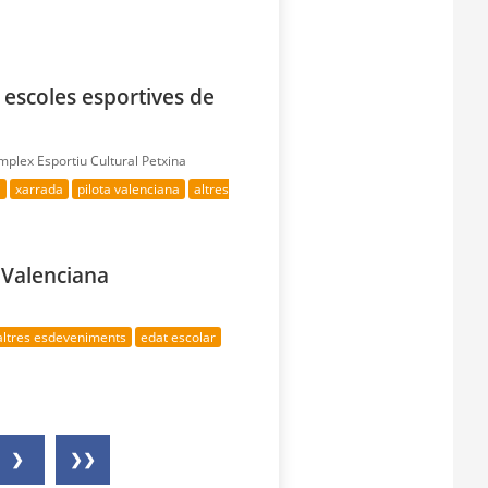
 escoles esportives de
plex Esportiu Cultural Petxina
i
xarrada
pilota valenciana
altres
a Valenciana
altres esdeveniments
edat escolar
❯
❯❯