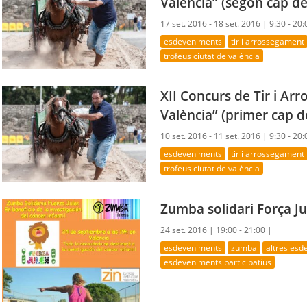
València” (segon cap d
17 set. 2016 - 18 set. 2016 |
9:30 - 20:
esdeveniments
tir i arrossegament
trofeus ciutat de valència
XII Concurs de Tir i Ar
València” (primer cap 
10 set. 2016 - 11 set. 2016 |
9:30 - 20:
esdeveniments
tir i arrossegament
trofeus ciutat de valència
Zumba solidari Força Ju
24 set. 2016 |
19:00 - 21:00 |
esdeveniments
zumba
altres es
esdeveniments participatius