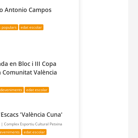
feo Antonio Campos
s populars
edat escolar
da en Bloc i III Copa
a Comunitat València
esdeveniments
edat escolar
'Escacs 'València Cuna'
a |
Complex Esportiu Cultural Petxina
deveniments
edat escolar