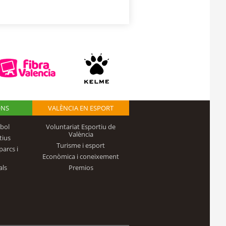
ONS
VALÈNCIA EN ESPORT
bol
Voluntariat Esportiu de
València
tius
Turisme i esport
parcs i
Econòmica i coneixement
als
Premios