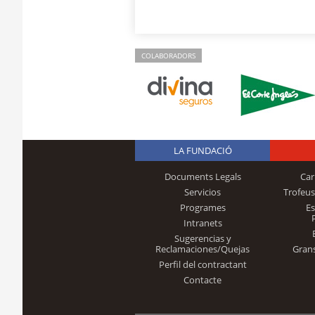
COLABORADORS
LA FUNDACIÓ
Documents Legals
Car
Servicios
Trofeus
Programes
E
Intranets
Sugerencias y
Reclamaciones/Quejas
Gran
Perfil del contractant
Contacte