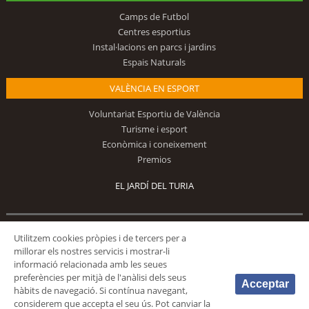
Camps de Futbol
Centres esportius
Instal·lacions en parcs i jardins
Espais Naturals
VALÈNCIA EN ESPORT
Voluntariat Esportiu de València
Turisme i esport
Econòmica i coneixement
Premios
EL JARDÍ DEL TURIA
Utilitzem cookies pròpies i de tercers per a
Segueix-nos
millorar els nostres servicis i mostrar-li
informació relacionada amb les seues
preferències per mitjà de l'anàlisi dels seus
Acceptar
hàbits de navegació. Si contínua navegant,
considerem que accepta el seu ús. Pot canviar la