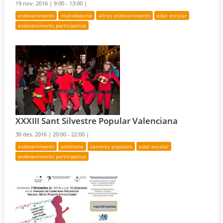
19 nov. 2016 |
9:00 - 13:00 |
esdeveniments
multideporte
altres esdeveniments
edat escolar
esdeveniments participatius
XXXIII Sant Silvestre Popular Valenciana
30 des. 2016 |
20:00 - 22:00 |
esdeveniments
atletisme
carreres populars
edat escolar
esdeveniments participatius