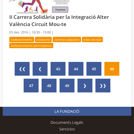
II Carrera Solidària per la Integració Alter
València Circuit Mou-te
03 des. 2016 |
10:30 - 15:00 |
esdeveniments
atletisme
carreres populars
edat escolar
esdeveniments participatius
❮❮
❮
43
44
45
46
47
48
49
❯
❯❯
LA FUNDACIÓ
Documents Legals
Servicios