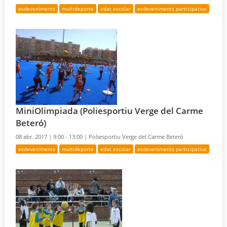
esdeveniments
multideporte
edat escolar
esdeveniments participatius
MiniOlimpiada (Poliesportiu Verge del Carme
Beteró)
08 abr. 2017 |
9:00 - 13:00 |
Poliesportiu Verge del Carme Beteró
esdeveniments
multideporte
edat escolar
esdeveniments participatius