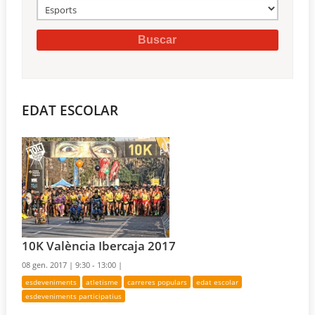
EDAT ESCOLAR
10K València Ibercaja 2017
08 gen. 2017 |
9:30 - 13:00 |
esdeveniments
atletisme
carreres populars
edat escolar
esdeveniments participatius