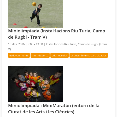
Miniolimpiada (Instal·lacions Riu Turia, Camp
de Rugbi - Tram V)
10 des. 2016 |
9:00 - 13:00 |
Instal·lacions Riu Turia, Camp de Rugbi (Tram
V)
esdeveniments
multideporte
edat escolar
esdeveniments participatius
Miniolimpiada i MiniMaratón (entorn de la
Ciutat de les Arts i les Ciències)