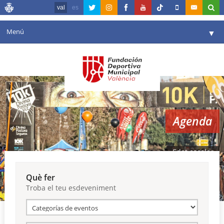
val
es
Menú
▼
La fundació
▼
Agenda
Instal·lacions
▼
Agenda
Comunicació
▼
València en esport
▼
Edat escolar
Portal de Transparència
Què fer
Troba el teu esdeveniment
Reserves
▼