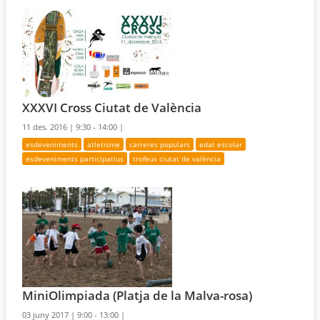
XXXVI Cross Ciutat de València
11 des. 2016 |
9:30 - 14:00 |
esdeveniments
atletisme
carreres populars
edat escolar
esdeveniments participatius
trofeus ciutat de valència
MiniOlimpiada (Platja de la Malva-rosa)
03 juny 2017 |
9:00 - 13:00 |