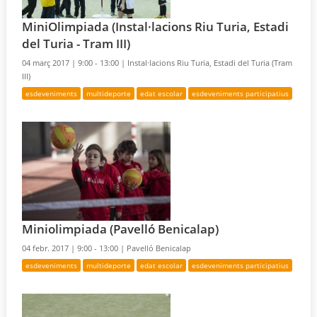
MiniOlimpiada (Instal·lacions Riu Turia, Estadi
del Turia - Tram III)
04 març 2017 |
9:00 - 13:00 |
Instal·lacions Riu Turia, Estadi del Turia (Tram
III)
esdeveniments
multideporte
edat escolar
esdeveniments participatius
Miniolimpiada (Pavelló Benicalap)
04 febr. 2017 |
9:00 - 13:00 |
Pavelló Benicalap
esdeveniments
multideporte
edat escolar
esdeveniments participatius