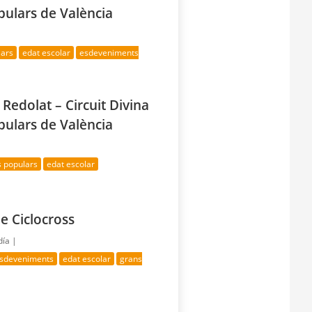
pulars de València
lars
edat escolar
esdeveniments
 Redolat – Circuit Divina
pulars de València
s populars
edat escolar
e Ciclocross
día |
esdeveniments
edat escolar
grans