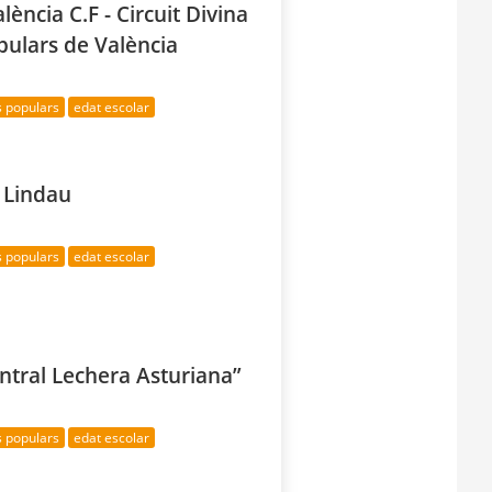
ència C.F - Circuit Divina
pulars de València
s populars
edat escolar
– Lindau
s populars
edat escolar
ntral Lechera Asturiana”
s populars
edat escolar