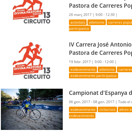
Pastora de Carreres Po
26 març 2017 |
9:00 - 12:30 |
activitats
atletisme
carreres popu
participatius
IV Carrera José Antonio
Pastora de Carreres Po
19 febr. 2017 |
9:00 - 12:00 |
esdeveniments
atletisme
carrere
esdeveniments participatius
Campionat d'Espanya d
06 gen. 2017 - 08 gen. 2017 |
Todo el 
esdeveniments
ciclocross
altres 
esdeveniments