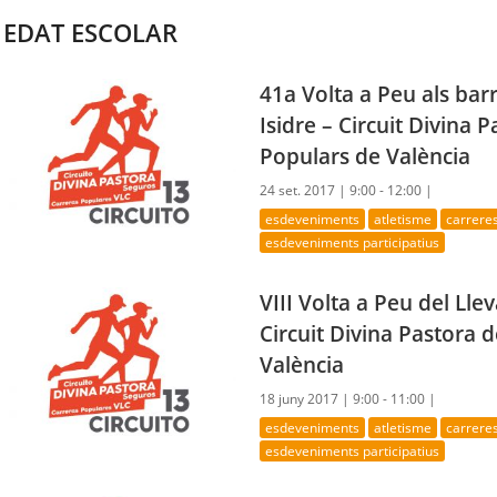
EDAT ESCOLAR
41a Volta a Peu als barr
Isidre – Circuit Divina 
Populars de València
24 set. 2017 |
9:00 - 12:00 |
esdeveniments
atletisme
carrere
esdeveniments participatius
VIII Volta a Peu del Ll
Circuit Divina Pastora 
València
18 juny 2017 |
9:00 - 11:00 |
esdeveniments
atletisme
carrere
esdeveniments participatius