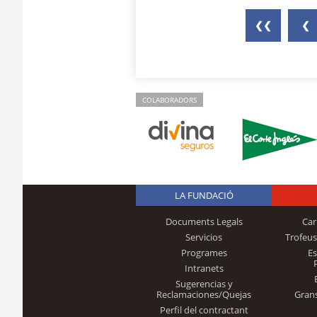
❮❮
❮
COLABORADORS
LA FUNDACIÓ
Documents Legals
Car
Servicios
Trofeus
Programes
E
Intranets
Sugerencias y
Reclamaciones/Quejas
Gran
Perfil del contractant