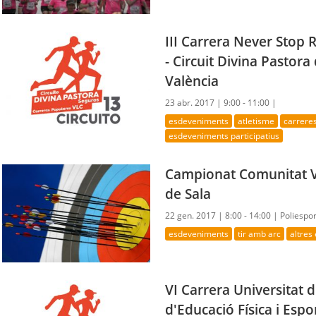
III Carrera Never Stop 
- Circuit Divina Pastor
València
23 abr. 2017 |
9:00 - 11:00 |
esdeveniments
atletisme
carrere
esdeveniments participatius
Campionat Comunitat V
de Sala
22 gen. 2017 |
8:00 - 14:00 |
Poliespor
esdeveniments
tir amb arc
altres
VI Carrera Universitat d
d'Educació Física i Espor