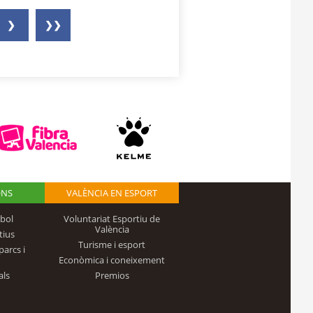
❯
❯❯
ONS
VALÈNCIA EN ESPORT
bol
Voluntariat Esportiu de
València
tius
Turisme i esport
parcs i
Econòmica i coneixement
als
Premios