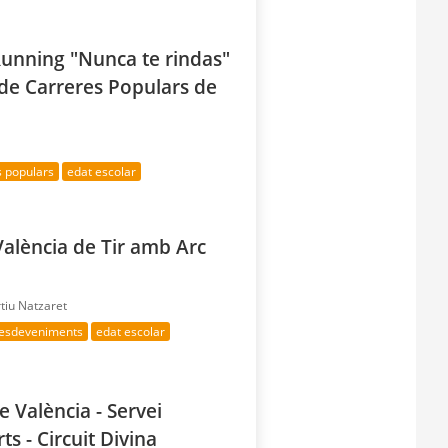
Running "Nunca te rindas"
a de Carreres Populars de
s populars
edat escolar
alència de Tir amb Arc
tiu Natzaret
 esdeveniments
edat escolar
e València - Servei
ts - Circuit Divina