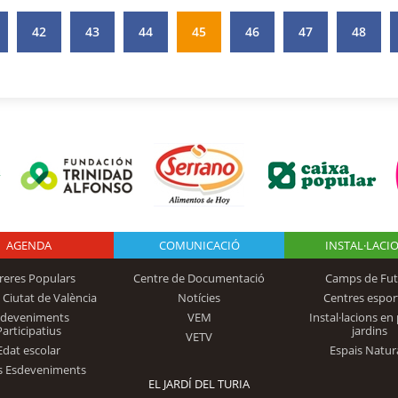
42
43
44
45
46
47
48
AGENDA
Logo Fundación
COMUNICACIÓ
INSTAL·LACI
reres Populars
Centre de Documentació
Camps de Fut
 Ciutat de València
Notícies
Centres espor
Trinidad Alfonso
sdeveniments
VEM
Instal·lacions en 
Participatius
jardins
VETV
Edat escolar
Espais Natur
s Esdeveniments
EL JARDÍ DEL TURIA