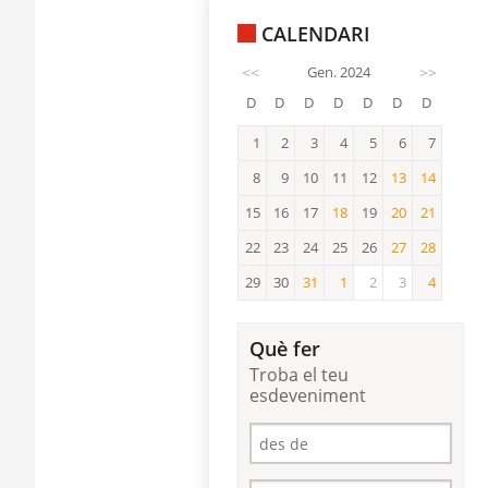
CALENDARI
<<
Gen. 2024
>>
D
D
D
D
D
D
D
1
2
3
4
5
6
7
8
9
10
11
12
13
14
13
14
15
16
17
18
19
20
21
18
20
21
22
23
24
25
26
27
28
27
28
29
30
31
1
2
3
4
31
1
4
Què fer
Troba el teu
esdeveniment