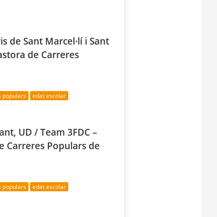
is de Sant Marcel·lí i Sant
Pastora de Carreres
s populars
edat escolar
evant, UD / Team 3FDC –
de Carreres Populars de
s populars
edat escolar