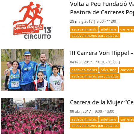
Volta a Peu Fundació Val
Pastora de Carreres Po
28 maig 2017 |
9:00 - 11:00 |
esdeveniments
atletisme
carrere
esdeveniments participatius
III Carrera Von Hippel 
04 febr. 2017 |
10:30 - 13:00 |
esdeveniments
atletisme
carrere
esdeveniments participatius
Carrera de la Mujer “Ce
09 abr. 2017 |
9:00 - 13:00 |
esdeveniments
atletisme
carrere
esdeveniments participatius