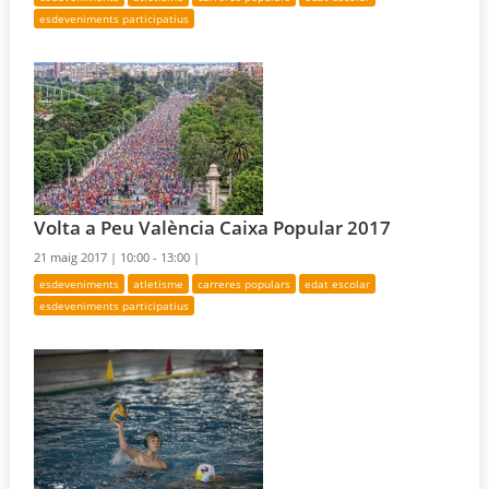
esdeveniments participatius
Volta a Peu València Caixa Popular 2017
21 maig 2017 |
10:00 - 13:00 |
esdeveniments
atletisme
carreres populars
edat escolar
esdeveniments participatius