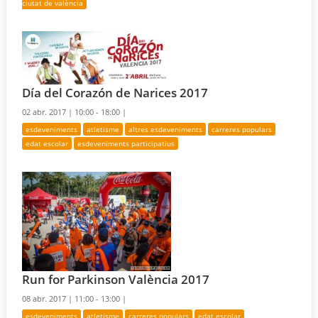
ciutat de valència
Día del Corazón de Narices 2017
02 abr. 2017 |
10:00 - 18:00 |
esdeveniments
atletisme
altres esdeveniments
carreres populars
edat escolar
esdeveniments participatius
Run for Parkinson València 2017
08 abr. 2017 |
11:00 - 13:00 |
esdeveniments
atletisme
carreres populars
edat escolar