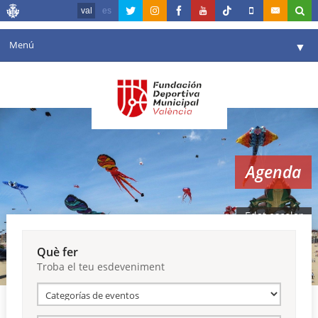
val
es
Menú
▼
La fundació
▼
Agenda
Instal·lacions
▼
Agenda
Comunicació
▼
València en esport
▼
Edat escolar
Portal de Transparència
Què fer
Troba el teu esdeveniment
Reserves
▼