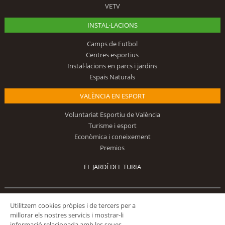
VETV
INSTAL·LACIONS
Camps de Futbol
Centres esportius
Instal·lacions en parcs i jardins
Espais Naturals
VALÈNCIA EN ESPORT
Voluntariat Esportiu de València
Turisme i esport
Econòmica i coneixement
Premios
EL JARDÍ DEL TURIA
Segueix-nos
Utilitzem cookies pròpies i de tercers per a
millorar els nostres servicis i mostrar-li
informació relacionada amb les seues