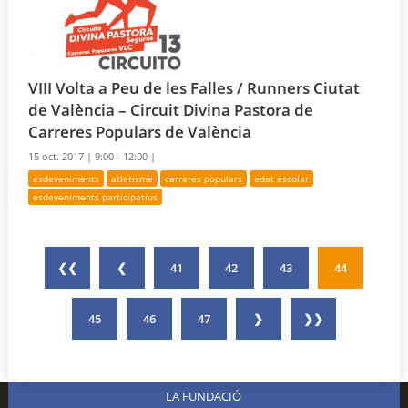
VIII Volta a Peu de les Falles / Runners Ciutat
de València – Circuit Divina Pastora de
Carreres Populars de València
15 oct. 2017 |
9:00 - 12:00 |
esdeveniments
atletisme
carreres populars
edat escolar
esdeveniments participatius
❮❮
❮
41
42
43
44
45
46
47
❯
❯❯
LA FUNDACIÓ