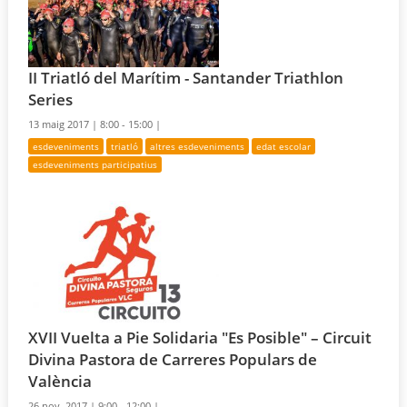
II Triatló del Marítim - Santander Triathlon
Series
13 maig 2017 |
8:00 - 15:00 |
esdeveniments
triatló
altres esdeveniments
edat escolar
esdeveniments participatius
XVII Vuelta a Pie Solidaria "Es Posible" – Circuit
Divina Pastora de Carreres Populars de
València
26 nov. 2017 |
9:00 - 12:00 |