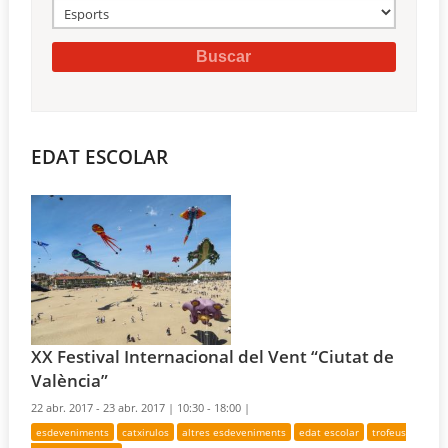
EDAT ESCOLAR
XX Festival Internacional del Vent “Ciutat de
València”
22 abr. 2017 - 23 abr. 2017 |
10:30 - 18:00 |
esdeveniments
catxirulos
altres esdeveniments
edat escolar
trofeus