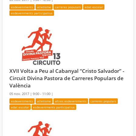
esdeveniments
atletisme
carreres populars
edat escolar
esdeveniments participatius
XVII Volta a Peu al Cabanyal “Cristo Salvador” -
Circuit Divina Pastora de Carreres Populars de
València
05 nov. 2017 |
9:00 - 11:00 |
esdeveniments
atletisme
altres esdeveniments
carreres populars
edat escolar
esdeveniments participatius