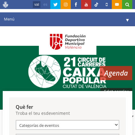
val
es
Menú
▼
La fundació
▼
Agenda
Instal·lacions
▼
Agenda
Comunicació
▼
València en esport
▼
Edat escolar
Portal de Transparència
Què fer
Troba el teu esdeveniment
Reserves
▼