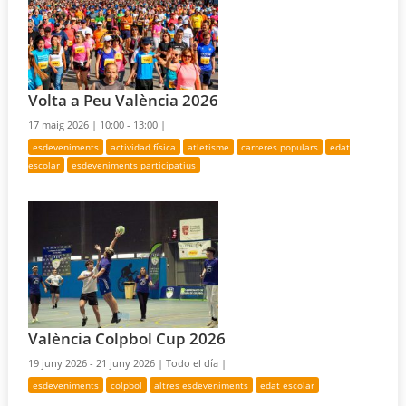
Volta a Peu València 2026
17 maig 2026 |
10:00 - 13:00 |
esdeveniments
actividad física
atletisme
carreres populars
edat
escolar
esdeveniments participatius
València Colpbol Cup 2026
19 juny 2026 - 21 juny 2026 |
Todo el día |
esdeveniments
colpbol
altres esdeveniments
edat escolar