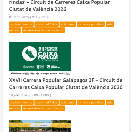
rindas’ – Circuit de Carreres Caixa Popular
Ciutat de València 2026
01 febr. 2026 |
9:00 - 12:00 |
esdeveniments
actividad física
atletisme
carreres populars
edat
escolar
esdeveniments participatius
XXVII Carrera Popular Galápagos 3F – Circuit de
Carreres Caixa Popular Ciutat de València 2026
18 gen. 2026 |
9:00 - 12:00 |
esdeveniments
actividad física
atletisme
carreres populars
edat
escolar
esdeveniments participatius