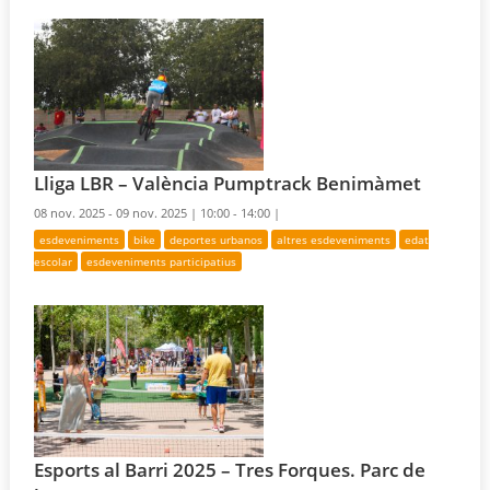
Lliga LBR – València Pumptrack Benimàmet
08 nov. 2025 - 09 nov. 2025 |
10:00 - 14:00 |
esdeveniments
bike
deportes urbanos
altres esdeveniments
edat
escolar
esdeveniments participatius
Esports al Barri 2025 – Tres Forques. Parc de