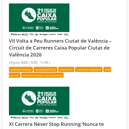
VII Volta a Peu Runners Ciutat de València –
Circuit de Carreres Caixa Popular Ciutat de
València 2026
14 juny 2026 |
8:30 - 11:30 |
esdeveniments
actividad física
atletisme
carreres populars
edat
escolar
esdeveniments participatius
XI Carrera Never Stop Running ‘Nunca te