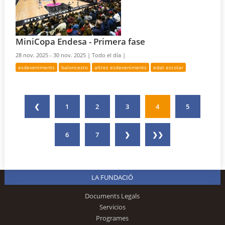
MiniCopa Endesa - Primera fase
28 nov. 2025 - 30 nov. 2025 |
Todo el día |
esdeveniments
baloncesto
altres esdeveniments
edat escolar
❮
1
2
3
4
5
6
7
❯
❯❯
LA FUNDACIÓ
Documents Legals
Servicios
Programes