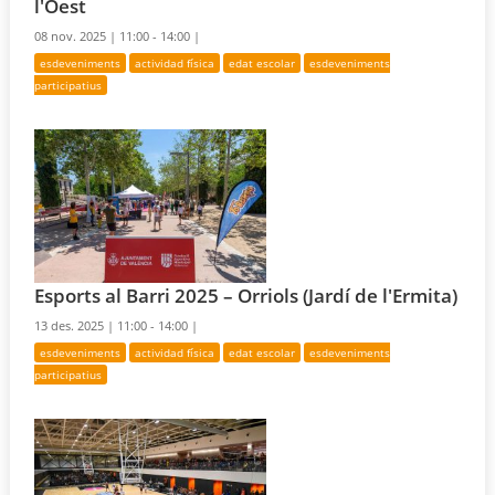
l'Oest
08 nov. 2025 |
11:00 - 14:00 |
esdeveniments
actividad física
edat escolar
esdeveniments
participatius
Esports al Barri 2025 – Orriols (Jardí de l'Ermita)
13 des. 2025 |
11:00 - 14:00 |
esdeveniments
actividad física
edat escolar
esdeveniments
participatius