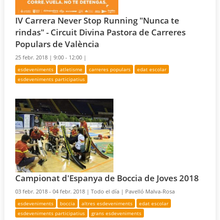
IV Carrera Never Stop Running "Nunca te
rindas" - Circuit Divina Pastora de Carreres
Populars de València
25 febr. 2018 |
9:00 - 12:00 |
esdeveniments
atletisme
carreres populars
edat escolar
esdeveniments participatius
Campionat d'Espanya de Boccia de Joves 2018
03 febr. 2018 - 04 febr. 2018 |
Todo el día |
Pavelló Malva-Rosa
esdeveniments
boccia
altres esdeveniments
edat escolar
esdeveniments participatius
grans esdeveniments