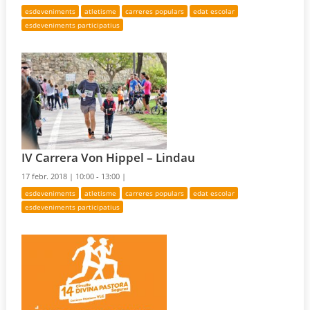
esdeveniments
atletisme
carreres populars
edat escolar
esdeveniments participatius
IV Carrera Von Hippel – Lindau
17 febr. 2018 |
10:00 - 13:00 |
esdeveniments
atletisme
carreres populars
edat escolar
esdeveniments participatius