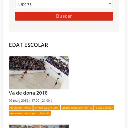
EDAT ESCOLAR
Va de dona 2018
09 març 2018 |
17:00 - 21:00 |
esdeveniments
pilota valenciana
altres esdeveniments
edat escolar
esdeveniments participatius