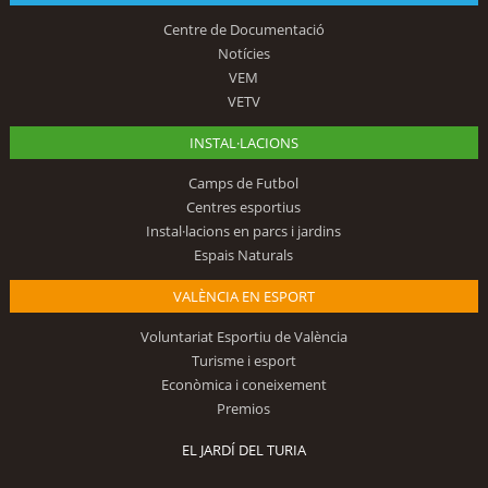
Centre de Documentació
Notícies
VEM
VETV
INSTAL·LACIONS
Camps de Futbol
Centres esportius
Instal·lacions en parcs i jardins
Espais Naturals
VALÈNCIA EN ESPORT
Voluntariat Esportiu de València
Turisme i esport
Econòmica i coneixement
Premios
EL JARDÍ DEL TURIA