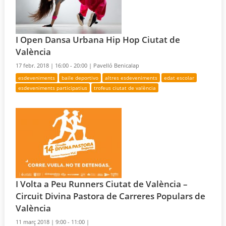
I Open Dansa Urbana Hip Hop Ciutat de
València
17 febr. 2018 |
16:00 - 20:00 |
Pavelló Benicalap
esdeveniments
baile deportivo
altres esdeveniments
edat escolar
esdeveniments participatius
trofeus ciutat de valència
I Volta a Peu Runners Ciutat de València –
Circuit Divina Pastora de Carreres Populars de
València
11 març 2018 |
9:00 - 11:00 |