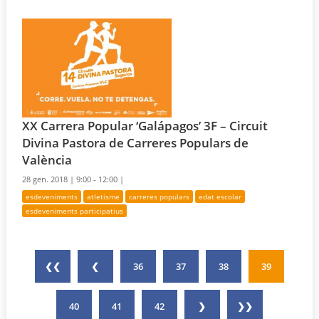
XX Carrera Popular ‘Galápagos’ 3F – Circuit
Divina Pastora de Carreres Populars de
València
28 gen. 2018 |
9:00 - 12:00 |
esdeveniments
atletisme
carreres populars
edat escolar
esdeveniments participatius
❮❮
❮
36
37
38
39
40
41
42
❯
❯❯