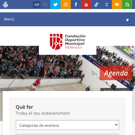
val
es
Menú
▼
La fundació
▼
Agenda
Instal·lacions
▼
Agenda
Comunicació
▼
València en esport
▼
Edat escolar
Portal de Transparència
Què fer
Troba el teu esdeveniment
Reserves
▼