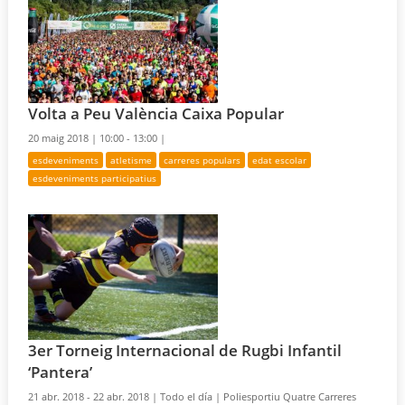
Volta a Peu València Caixa Popular
20 maig 2018 |
10:00 - 13:00 |
esdeveniments
atletisme
carreres populars
edat escolar
esdeveniments participatius
3er Torneig Internacional de Rugbi Infantil
‘Pantera’
21 abr. 2018 - 22 abr. 2018 |
Todo el día |
Poliesportiu Quatre Carreres