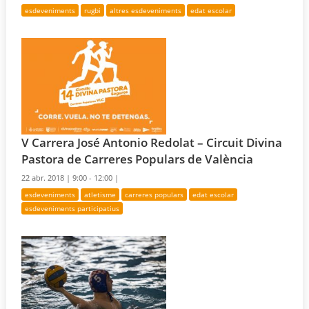
esdeveniments
rugbi
altres esdeveniments
edat escolar
V Carrera José Antonio Redolat – Circuit Divina
Pastora de Carreres Populars de València
22 abr. 2018 |
9:00 - 12:00 |
esdeveniments
atletisme
carreres populars
edat escolar
esdeveniments participatius