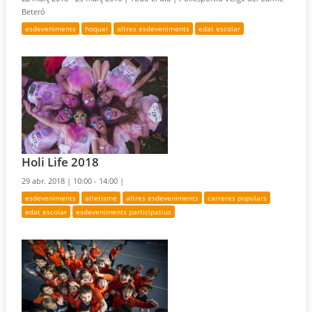
Beteró
esdeveniments
hoquei
altres esdeveniments
edat escolar
Holi Life 2018
29 abr. 2018 |
10:00 - 14:00 |
esdeveniments
atletisme
altres esdeveniments
carreres populars
edat escolar
esdeveniments participatius