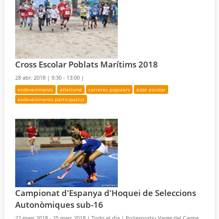
Cross Escolar Poblats Marítims 2018
28 abr. 2018 |
9:30 - 13:00 |
esdeveniments
atletisme
carreres populars
edat escolar
esdeveniments participatius
Campionat d'Espanya d'Hoquei de Seleccions
Autonòmiques sub-16
22 març 2018 - 25 març 2018 |
Todo el día |
Poliesportiu Verge del Carme