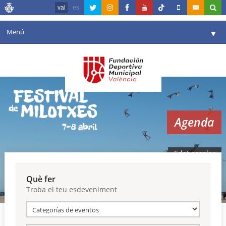
val
es
Menú
▼
La fundació
▼
Agenda
Instal·lacions
▼
Agenda
Comunicació
▼
València en esport
▼
Edat escolar
Portal de Transparència
Què fer
Troba el teu esdeveniment
Reserves
▼