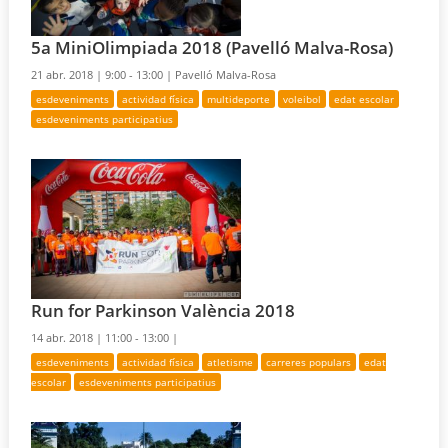
5a MiniOlimpiada 2018 (Pavelló Malva-Rosa)
21 abr. 2018 |
9:00 - 13:00 |
Pavelló Malva-Rosa
esdeveniments
actividad física
multideporte
voleibol
edat escolar
esdeveniments participatius
Run for Parkinson València 2018
14 abr. 2018 |
11:00 - 13:00 |
esdeveniments
actividad física
atletisme
carreres populars
edat
escolar
esdeveniments participatius