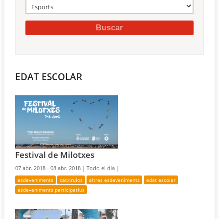
EDAT ESCOLAR
Festival de Milotxes
07 abr. 2018 - 08 abr. 2018 |
Todo el día |
esdeveniments
catxirulos
altres esdeveniments
edat escolar
esdeveniments participatius