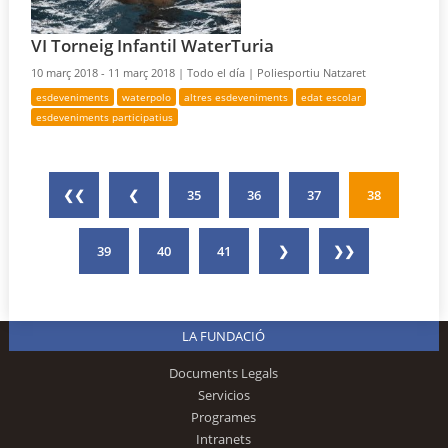
VI Torneig Infantil WaterTuria
10 març 2018 - 11 març 2018 |
Todo el día |
Poliesportiu Natzaret
esdeveniments
waterpolo
altres esdeveniments
edat escolar
esdeveniments participatius
❮❮
❮
35
36
37
38
39
40
41
❯
❯❯
LA FUNDACIÓ
Documents Legals
Servicios
Programes
Intranets