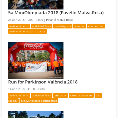
5a MiniOlimpiada 2018 (Pavelló Malva-Rosa)
21 abr. 2018 |
9:00 - 13:00 |
Pavelló Malva-Rosa
esdeveniments
actividad física
multideporte
voleibol
edat escolar
esdeveniments participatius
Run for Parkinson València 2018
14 abr. 2018 |
11:00 - 13:00 |
esdeveniments
actividad física
atletisme
carreres populars
edat
escolar
esdeveniments participatius