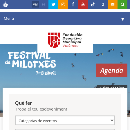
val
es
Menú
▼
La fundació
▼
Agenda
Instal·lacions
▼
Agenda
Comunicació
▼
València en esport
▼
Edat escolar
Portal de Transparència
Què fer
Troba el teu esdeveniment
Reserves
▼