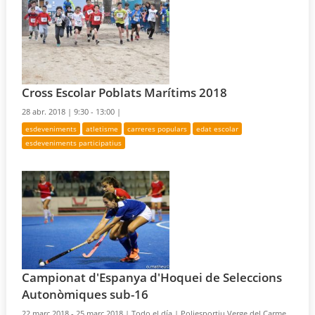
Cross Escolar Poblats Marítims 2018
28 abr. 2018 |
9:30 - 13:00 |
esdeveniments
atletisme
carreres populars
edat escolar
esdeveniments participatius
Campionat d'Espanya d'Hoquei de Seleccions
Autonòmiques sub-16
22 març 2018 - 25 març 2018 |
Todo el día |
Poliesportiu Verge del Carme