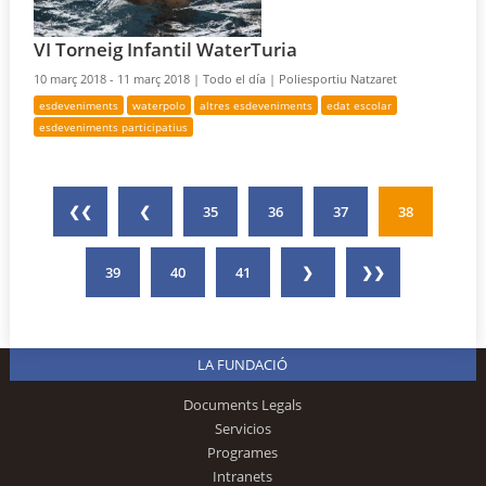
VI Torneig Infantil WaterTuria
10 març 2018 - 11 març 2018 |
Todo el día |
Poliesportiu Natzaret
esdeveniments
waterpolo
altres esdeveniments
edat escolar
esdeveniments participatius
❮❮
❮
35
36
37
38
39
40
41
❯
❯❯
LA FUNDACIÓ
Documents Legals
Servicios
Programes
Intranets