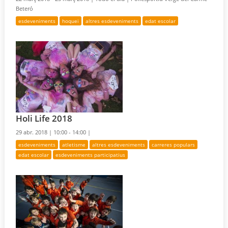
Beteró
esdeveniments
hoquei
altres esdeveniments
edat escolar
Holi Life 2018
29 abr. 2018 |
10:00 - 14:00 |
esdeveniments
atletisme
altres esdeveniments
carreres populars
edat escolar
esdeveniments participatius