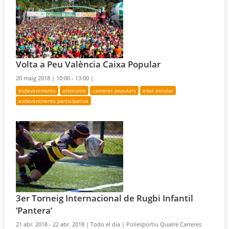
Volta a Peu València Caixa Popular
20 maig 2018 |
10:00 - 13:00 |
esdeveniments
atletisme
carreres populars
edat escolar
esdeveniments participatius
3er Torneig Internacional de Rugbi Infantil
‘Pantera’
21 abr. 2018 - 22 abr. 2018 |
Todo el día |
Poliesportiu Quatre Carreres