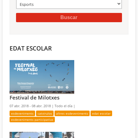
EDAT ESCOLAR
Festival de Milotxes
07 abr. 2018 - 08 abr. 2018 |
Todo el día |
esdeveniments
catxirulos
altres esdeveniments
edat escolar
esdeveniments participatius