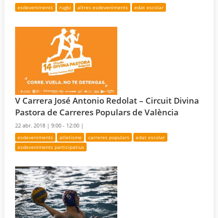
esdeveniments
rugbi
altres esdeveniments
edat escolar
V Carrera José Antonio Redolat – Circuit Divina
Pastora de Carreres Populars de València
22 abr. 2018 |
9:00 - 12:00 |
esdeveniments
atletisme
carreres populars
edat escolar
esdeveniments participatius