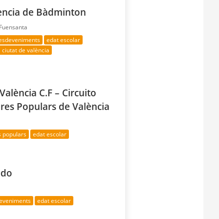
lència de Bàdminton
 Fuensanta
 esdeveniments
edat escolar
 ciutat de valència
València C.F – Circuito
eres Populars de València
s populars
edat escolar
edo
deveniments
edat escolar