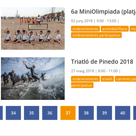
6a MiniOlimpiada (platj
02 juny 2018 |
9:00 - 13:00 |
esdeveniments
actividad física
mu
esdeveniments participatius
Triatló de Pinedo 2018
27 maig 2018 |
8:00 - 11:00 |
esdeveniments
triatló
carreres p
participatius
34
35
36
37
38
39
40