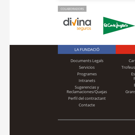
COLABORADORS
LA FUNDACIÓ
Documents Legals
Car
Servicios
Trofeus
Programes
E
Intranets
Sugerencias y
Reclamaciones/Quejas
Gran
Perfil del contractant
Contacte