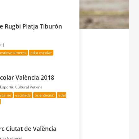
e Rugbi Platja Tiburón
a |
s esdeveniments
edat escolar
colar València 2018
sportiu Cultural Petxina
letisme
escalada
orientación
edat
rc Ciutat de València
rtiu Natzaret