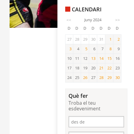
CALENDARI
<<
Juny 2024
>>
D
D
D
D
D
D
D
27
28
29
30
31
1
2
1
2
3
4
5
6
7
8
9
3
5
8
10
11
12
13
14
15
16
13
14
15
17
18
19
20
21
22
23
21
22
24
25
26
27
28
29
30
26
28
29
30
Què fer
Troba el teu
esdeveniment