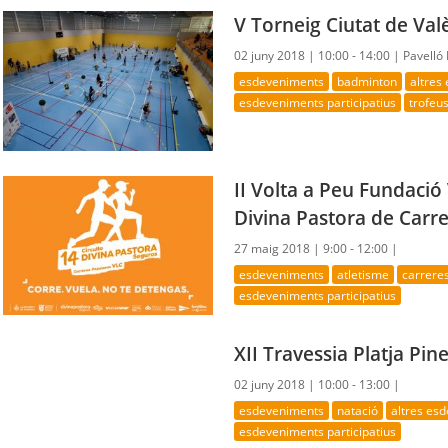
V Torneig Ciutat de Va
02 juny 2018 |
10:00 - 14:00 |
Pavelló
esdeveniments
badminton
altres
esdeveniments participatius
trofeus
II Volta a Peu Fundació 
Divina Pastora de Carr
27 maig 2018 |
9:00 - 12:00 |
esdeveniments
atletisme
carrere
esdeveniments participatius
XII Travessia Platja Pin
02 juny 2018 |
10:00 - 13:00 |
esdeveniments
natació
altres es
esdeveniments participatius