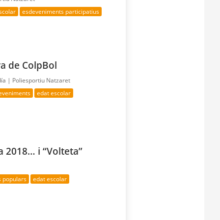
scolar
esdeveniments participatius
a de ColpBol
día |
Poliesportiu Natzaret
deveniments
edat escolar
ia 2018… i “Volteta”
s populars
edat escolar