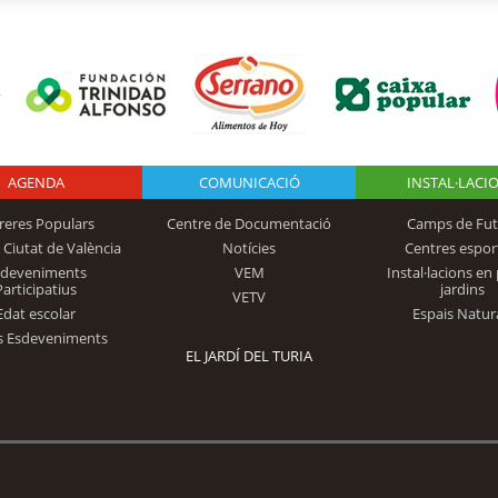
AGENDA
Logo Fundación
COMUNICACIÓ
INSTAL·LACI
reres Populars
Centre de Documentació
Camps de Fut
 Ciutat de València
Notícies
Centres espor
Trinidad Alfonso
sdeveniments
VEM
Instal·lacions en 
Participatius
jardins
VETV
Edat escolar
Espais Natur
s Esdeveniments
EL JARDÍ DEL TURIA