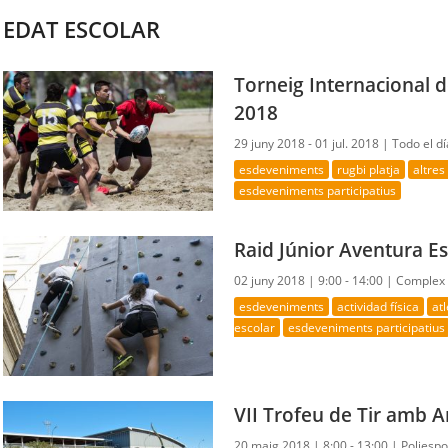
EDAT ESCOLAR
Torneig Internacional d
2018
29 juny 2018 - 01 jul. 2018 |
Todo el dí
esdeveniments
rugbi platja
altre
esdeveniments participatius
Raid Júnior Aventura Es
02 juny 2018 |
9:00 - 14:00 |
Complex E
esdeveniments
actividad física
at
escolar
esdeveniments participatius
VII Trofeu de Tir amb A
20 maig 2018 |
8:00 - 13:00 |
Poliespo