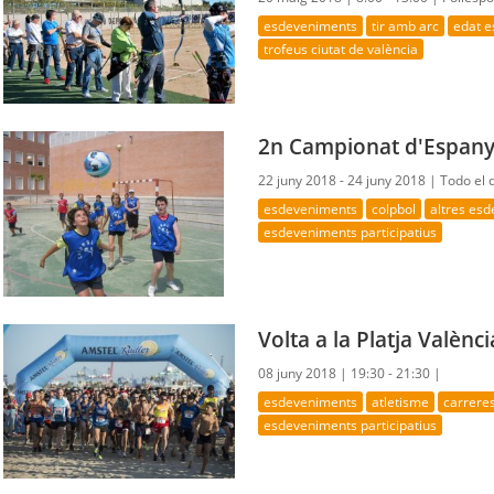
esdeveniments
tir amb arc
edat e
trofeus ciutat de valència
2n Campionat d'Espany
22 juny 2018 - 24 juny 2018 |
Todo el 
esdeveniments
colpbol
altres es
esdeveniments participatius
Volta a la Platja Valènc
08 juny 2018 |
19:30 - 21:30 |
esdeveniments
atletisme
carrere
esdeveniments participatius