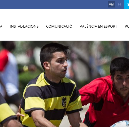
val
es
A
INSTAL·LACIONS
COMUNICACIÓ
VALÈNCIA EN ESPORT
PO