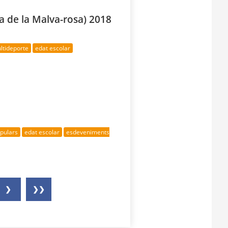
a de la Malva-rosa) 2018
ltideporte
edat escolar
opulars
edat escolar
esdeveniments
❯
❯❯