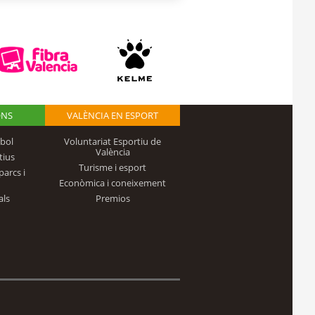
ONS
VALÈNCIA EN ESPORT
bol
Voluntariat Esportiu de
València
tius
Turisme i esport
parcs i
Econòmica i coneixement
als
Premios