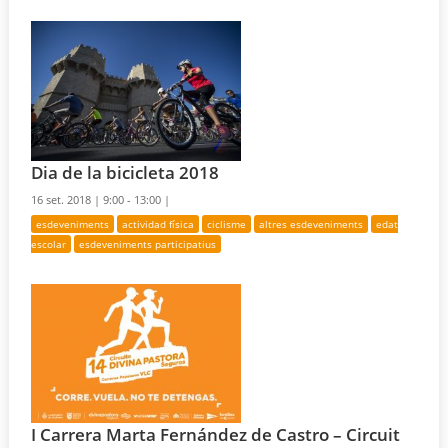
Dia de la bicicleta 2018
16 set. 2018 |
9:00 - 13:00 |
esdeveniments
actividad física
ciclisme
altres esdeveniments
edat
escolar
esdeveniments participatius
I Carrera Marta Fernández de Castro – Circuit