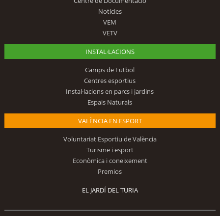
Centre de Documentació
Notícies
VEM
VETV
INSTAL·LACIONS
Camps de Futbol
Centres esportius
Instal·lacions en parcs i jardins
Espais Naturals
VALÈNCIA EN ESPORT
Voluntariat Esportiu de València
Turisme i esport
Econòmica i coneixement
Premios
EL JARDÍ DEL TURIA