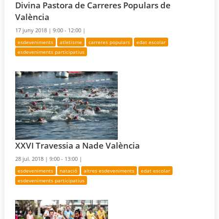
Divina Pastora de Carreres Populars de
València
17 juny 2018 |
9:00 - 12:00 |
esdeveniments
atletisme
carreres populars
edat escolar
esdeveniments participatius
XXVI Travessia a Nade València
28 jul. 2018 |
9:00 - 13:00 |
esdeveniments
natació
altres esdeveniments
edat escolar
esdeveniments participatius