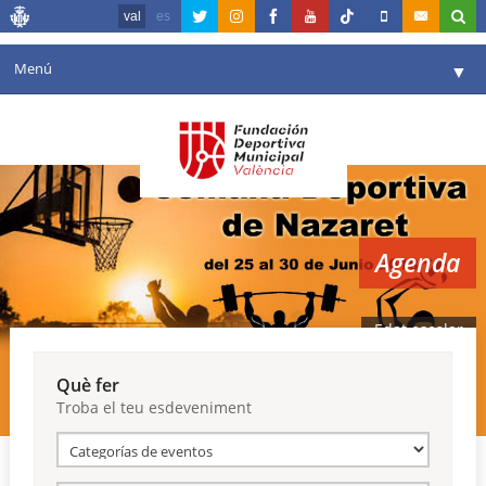
val
es
Menú
▼
La fundació
▼
Agenda
Instal·lacions
▼
Agenda
Comunicació
▼
València en esport
▼
Edat escolar
Portal de Transparència
Què fer
Troba el teu esdeveniment
Reserves
▼