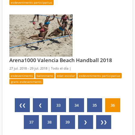
esdeveniments participatius
Arena1000 Valencia Beach Handball 2018
27 jul. 2018 - 29 jul. 2018 |
Todo el día |
esdeveniments
balonmano
edat escolar
esdeveniments participatius
grans esdeveniments
❮❮
❮
33
34
35
36
37
38
39
❯
❯❯