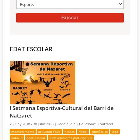
EDAT ESCOLAR
I Setmana Esportiva-Cultural del Barri de
Natzaret
25 juny 2018 - 30 juny 2018 |
Todo el día |
Poliesportiu Natzaret
esdeveniments
actividad física
fitness
fútbol
gimnàstica
ioga
natació
edat escolar
esdeveniments participatius