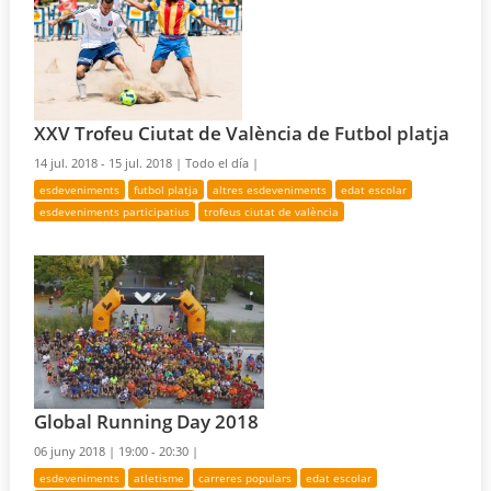
XXV Trofeu Ciutat de València de Futbol platja
14 jul. 2018 - 15 jul. 2018 |
Todo el día |
esdeveniments
futbol platja
altres esdeveniments
edat escolar
esdeveniments participatius
trofeus ciutat de valència
Global Running Day 2018
06 juny 2018 |
19:00 - 20:30 |
esdeveniments
atletisme
carreres populars
edat escolar