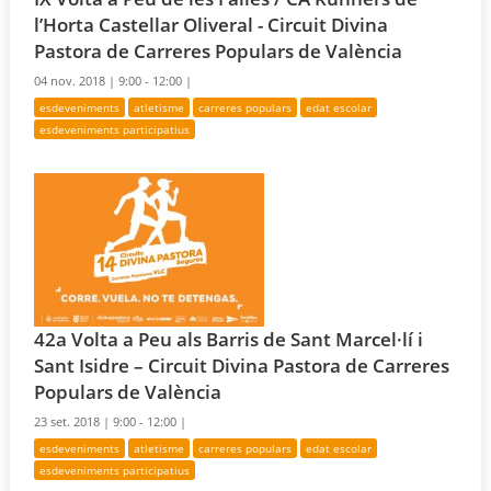
l’Horta Castellar Oliveral - Circuit Divina
Pastora de Carreres Populars de València
04 nov. 2018 |
9:00 - 12:00 |
esdeveniments
atletisme
carreres populars
edat escolar
esdeveniments participatius
42a Volta a Peu als Barris de Sant Marcel·lí i
Sant Isidre – Circuit Divina Pastora de Carreres
Populars de València
23 set. 2018 |
9:00 - 12:00 |
esdeveniments
atletisme
carreres populars
edat escolar
esdeveniments participatius