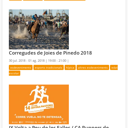
Corregudes de Joies de Pinedo 2018
30 jul. 2018 - 01 ag. 2018 |
19:00 - 21:00 |
esdeveniments
esports tradicionals
hípica
altres esdeveniments
edat
escolar
IX Volta a Peu de les Falles / CA Runners de