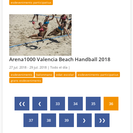
esdeveniments participatius
Arena1000 Valencia Beach Handball 2018
27 jul. 2018 - 29 jul. 2018 |
Todo el día |
esdeveniments
balonmano
edat escolar
esdeveniments participatius
grans esdeveniments
❮❮
❮
33
34
35
36
37
38
39
❯
❯❯