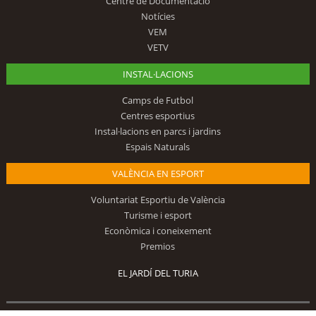
Centre de Documentació
Notícies
VEM
VETV
INSTAL·LACIONS
Camps de Futbol
Centres esportius
Instal·lacions en parcs i jardins
Espais Naturals
VALÈNCIA EN ESPORT
Voluntariat Esportiu de València
Turisme i esport
Econòmica i coneixement
Premios
EL JARDÍ DEL TURIA