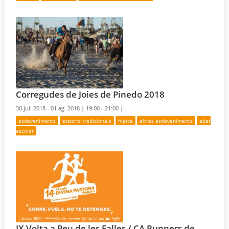
Corregudes de Joies de Pinedo 2018
30 jul. 2018 - 01 ag. 2018 |
19:00 - 21:00 |
esdeveniments
esports tradicionals
hípica
altres esdeveniments
edat
escolar
IX Volta a Peu de les Falles / CA Runners de