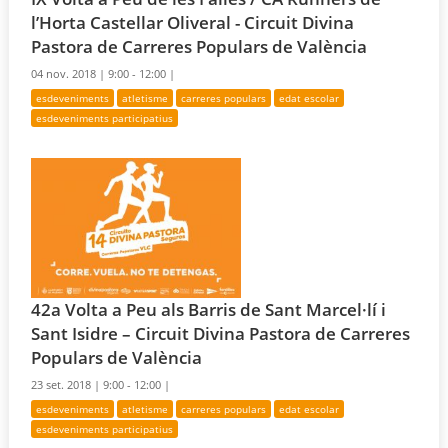
l’Horta Castellar Oliveral - Circuit Divina
Pastora de Carreres Populars de València
04 nov. 2018 |
9:00 - 12:00 |
esdeveniments
atletisme
carreres populars
edat escolar
esdeveniments participatius
42a Volta a Peu als Barris de Sant Marcel·lí i
Sant Isidre – Circuit Divina Pastora de Carreres
Populars de València
23 set. 2018 |
9:00 - 12:00 |
esdeveniments
atletisme
carreres populars
edat escolar
esdeveniments participatius