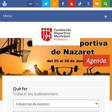
val
es
Menú
▼
La fundació
▼
Agenda
Instal·lacions
▼
Agenda
Comunicació
▼
València en esport
▼
Edat escolar
Portal de Transparència
Què fer
Troba el teu esdeveniment
Reserves
▼