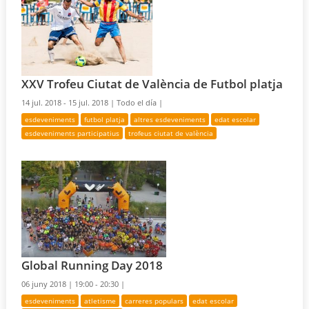
XXV Trofeu Ciutat de València de Futbol platja
14 jul. 2018 - 15 jul. 2018 |
Todo el día |
esdeveniments
futbol platja
altres esdeveniments
edat escolar
esdeveniments participatius
trofeus ciutat de valència
Global Running Day 2018
06 juny 2018 |
19:00 - 20:30 |
esdeveniments
atletisme
carreres populars
edat escolar