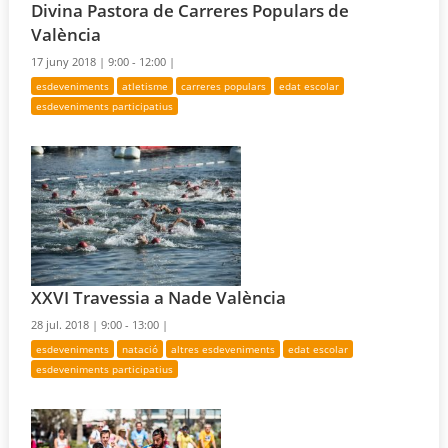
Divina Pastora de Carreres Populars de
València
17 juny 2018 |
9:00 - 12:00 |
esdeveniments
atletisme
carreres populars
edat escolar
esdeveniments participatius
XXVI Travessia a Nade València
28 jul. 2018 |
9:00 - 13:00 |
esdeveniments
natació
altres esdeveniments
edat escolar
esdeveniments participatius