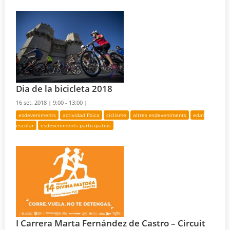
Dia de la bicicleta 2018
16 set. 2018 |
9:00 - 13:00 |
esdeveniments
actividad física
ciclisme
altres esdeveniments
edat
escolar
esdeveniments participatius
I Carrera Marta Fernández de Castro – Circuit