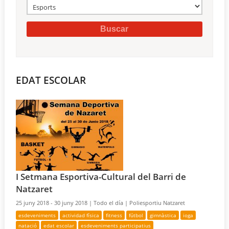
EDAT ESCOLAR
I Setmana Esportiva-Cultural del Barri de
Natzaret
25 juny 2018 - 30 juny 2018 |
Todo el día |
Poliesportiu Natzaret
esdeveniments
actividad física
fitness
fútbol
gimnàstica
ioga
natació
edat escolar
esdeveniments participatius