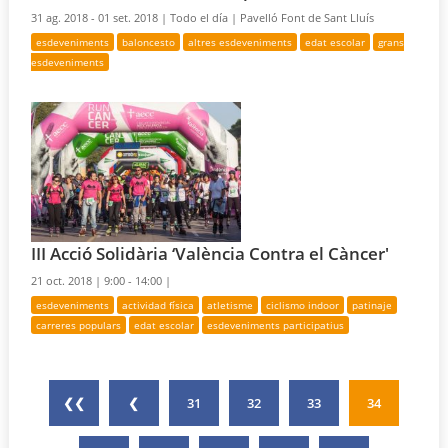
31 ag. 2018 - 01 set. 2018 |
Todo el día |
Pavelló Font de Sant Lluís
esdeveniments
baloncesto
altres esdeveniments
edat escolar
grans
esdeveniments
III Acció Solidària ‘València Contra el Càncer'
21 oct. 2018 |
9:00 - 14:00 |
esdeveniments
actividad física
atletisme
ciclismo indoor
patinaje
carreres populars
edat escolar
esdeveniments participatius
❮❮
❮
31
32
33
34