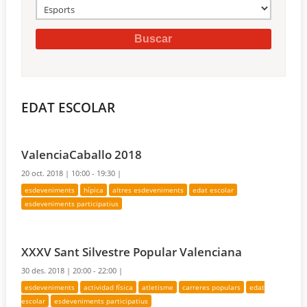
EDAT ESCOLAR
ValenciaCaballo 2018
20 oct. 2018 |
10:00 - 19:30 |
esdeveniments
hípica
altres esdeveniments
edat escolar
esdeveniments participatius
XXXV Sant Silvestre Popular Valenciana
30 des. 2018 |
20:00 - 22:00 |
esdeveniments
actividad física
atletisme
carreres populars
edat
escolar
esdeveniments participatius