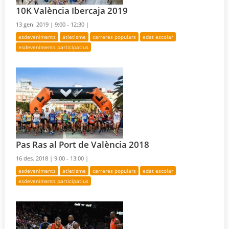
10K València Ibercaja 2019
13 gen. 2019 |
9:00 - 12:30 |
esdeveniments
atletisme
carreres populars
edat escolar
esdeveniments participatius
Pas Ras al Port de València 2018
16 des. 2018 |
9:00 - 13:00 |
esdeveniments
atletisme
carreres populars
edat escolar
esdeveniments participatius