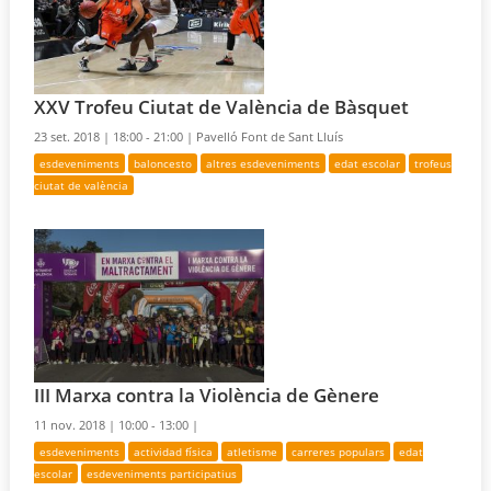
XXV Trofeu Ciutat de València de Bàsquet
23 set. 2018 |
18:00 - 21:00 |
Pavelló Font de Sant Lluís
esdeveniments
baloncesto
altres esdeveniments
edat escolar
trofeus
ciutat de valència
III Marxa contra la Violència de Gènere
11 nov. 2018 |
10:00 - 13:00 |
esdeveniments
actividad física
atletisme
carreres populars
edat
escolar
esdeveniments participatius