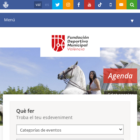
val
es
Menú
▼
La fundació
▼
Agenda
Instal·lacions
▼
Agenda
Comunicació
▼
València en esport
▼
Edat escolar
Portal de Transparència
Què fer
Troba el teu esdeveniment
Reserves
▼