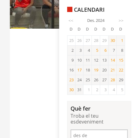
CALENDARI
<<
Des. 2024
>>
D
D
D
D
D
D
D
25
26
27
28
29
30
1
30
1
2
3
4
5
6
7
8
5
6
9
10
11
12
13
14
15
14
15
16
17
18
19
20
21
22
17
19
21
22
23
24
25
26
27
28
29
23
28
30
31
1
2
3
4
5
30
Què fer
Troba el teu
esdeveniment