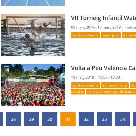
VII Torneig Infantil Wa
09 març 2019 - 10 març 2019 |
Todo e
esdeveniments
waterpolo
altres
Volta a Peu València C
19 maig 2019 |
10:00 - 13:00 |
esdeveniments
actividad física
at
escolar
esdeveniments participatius
28
29
30
31
32
33
34