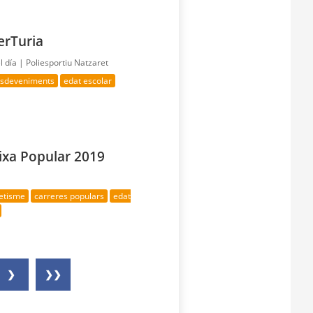
terTuria
l día |
Poliesportiu Natzaret
 esdeveniments
edat escolar
aixa Popular 2019
letisme
carreres populars
edat
❯
❯❯