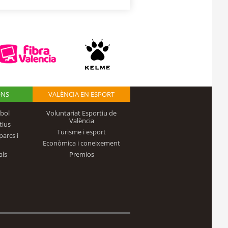
ONS
VALÈNCIA EN ESPORT
bol
Voluntariat Esportiu de
València
tius
Turisme i esport
parcs i
Econòmica i coneixement
als
Premios