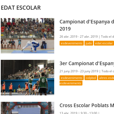
EDAT ESCOLAR
Campionat d'Espanya de
2019
26 abr. 2019 - 27 abr. 2019 |
Todo el 
esdeveniments
judo
edat escolar
3er Campionat d'Espan
21 juny 2019 - 23 juny 2019 |
Todo el 
esdeveniments
colpbol
altres es
esdeveniments
Cross Escolar Poblats 
13 abr. 2019 |
9:30 - 13:00 |