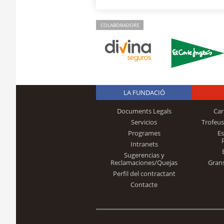
COLABORADORS
LA FUNDACIÓ
Documents Legals
Car
Servicios
Trofeus
Programes
E
Intranets
Sugerencias y
Reclamaciones/Quejas
Gran
Perfil del contractant
Contacte