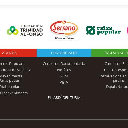
AGENDA
Logo Fundación
COMUNICACIÓ
INSTAL·LACI
reres Populars
Centre de Documentació
Camps de Fut
 Ciutat de València
Notícies
Centres espor
Trinidad Alfonso
sdeveniments
VEM
Instal·lacions en 
Participatius
jardins
VETV
Edat escolar
Espais Natur
s Esdeveniments
EL JARDÍ DEL TURIA