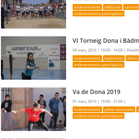
esdeveniments
atletisme
carrere
esdeveniments participatius
VI Torneig Dona i Bàd
09 març 2019 |
10:00 - 14:00 |
Pavell
esdeveniments
badminton
altres
esdeveniments participatius
Va de Dona 2019
01 març 2019 |
16:00 - 21:00 |
esdeveniments
pilota valenciana
esdeveniments participatius