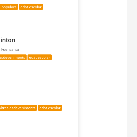
s populars
edat escolar
minton
ó Fuensanta
 esdeveniments
edat escolar
altres esdeveniments
edat escolar