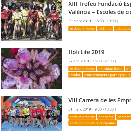
XIII Trofeu Fundació Es
València – Escoles de c
30 març 2019 |
15:30 - 19:00 |
esdeveniments
ciclisme
edat esco
Holi Life 2019
27 abr. 2019 |
16:00 - 21:00 |
esdeveniments
actividad física
at
escolar
esdeveniments participatius
VIII Carrera de les Emp
31 març 2019 |
9:00 - 13:00 |
esdeveniments
atletisme
carrere
esdeveniments participatius