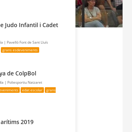
 Judo Infantil i Cadet
día |
Pavelló Font de Sant Lluís
grans esdeveniments
ya de ColpBol
día |
Poliesportiu Natzaret
deveniments
edat escolar
grans
Marítims 2019