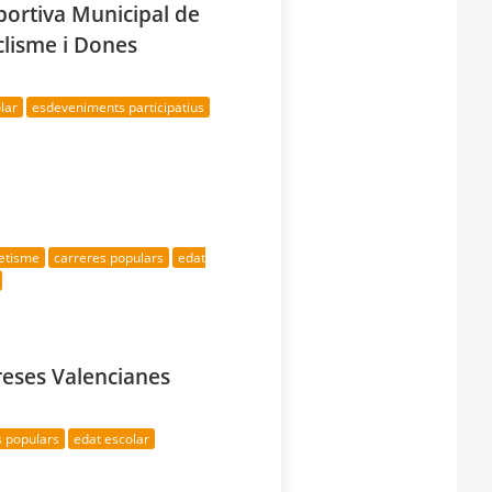
portiva Municipal de
iclisme i Dones
lar
esdeveniments participatius
letisme
carreres populars
edat
reses Valencianes
s populars
edat escolar