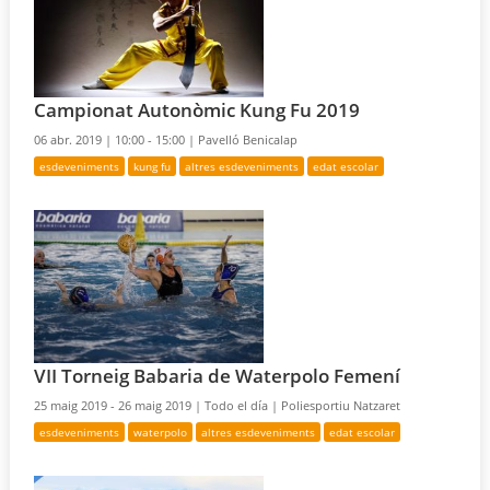
Campionat Autonòmic Kung Fu 2019
06 abr. 2019 |
10:00 - 15:00 |
Pavelló Benicalap
esdeveniments
kung fu
altres esdeveniments
edat escolar
VII Torneig Babaria de Waterpolo Femení
25 maig 2019 - 26 maig 2019 |
Todo el día |
Poliesportiu Natzaret
esdeveniments
waterpolo
altres esdeveniments
edat escolar