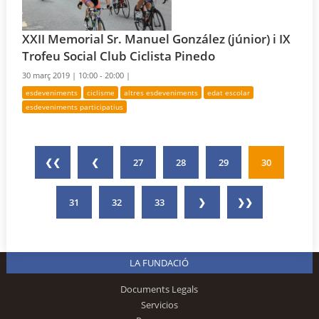
XXII Memorial Sr. Manuel González (júnior) i IX
Trofeu Social Club Ciclista Pinedo
30 març 2019 |
10:00 - 20:00 |
esdeveniments
ciclisme
altres esdeveniments
edat escolar
esdeveniments participatius
❮❮
❮
27
28
29
30
31
32
33
❯
❯❯
LA FUNDACIÓ
Documents Legals
Servicios