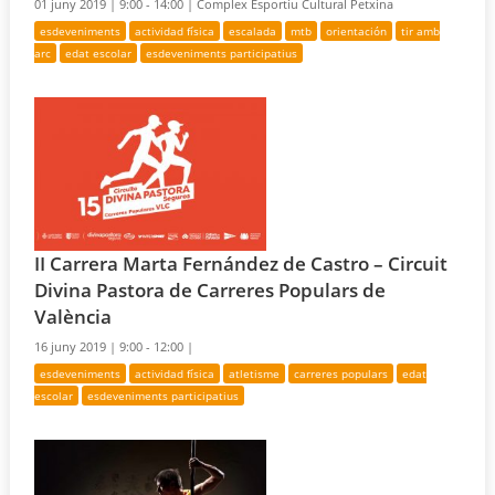
01 juny 2019 |
9:00 - 14:00 |
Complex Esportiu Cultural Petxina
esdeveniments
actividad física
escalada
mtb
orientación
tir amb
arc
edat escolar
esdeveniments participatius
II Carrera Marta Fernández de Castro – Circuit
Divina Pastora de Carreres Populars de
València
16 juny 2019 |
9:00 - 12:00 |
esdeveniments
actividad física
atletisme
carreres populars
edat
escolar
esdeveniments participatius