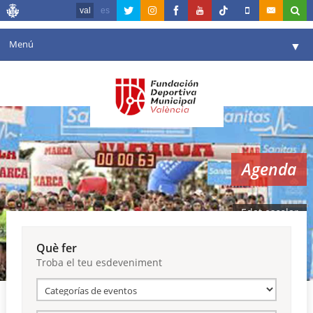
val
es
Menú
▼
La fundació
▼
Agenda
Instal·lacions
▼
Agenda
Comunicació
▼
València en esport
▼
Edat escolar
Portal de Transparència
Què fer
Troba el teu esdeveniment
Reserves
▼