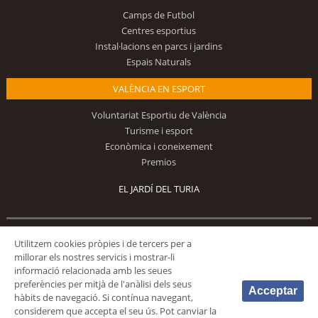
Camps de Futbol
Centres esportius
Instal·lacions en parcs i jardins
Espais Naturals
VALÈNCIA EN ESPORT
Voluntariat Esportiu de València
Turisme i esport
Econòmica i coneixement
Premios
EL JARDÍ DEL TURIA
Utilitzem cookies pròpies i de tercers per a
Segueix-nos
millorar els nostres servicis i mostrar-li
informació relacionada amb les seues
preferències per mitjà de l'anàlisi dels seus
Acceptar
hàbits de navegació. Si contínua navegant,
considerem que accepta el seu ús. Pot canviar la