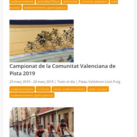
esdeveniments
actividad física
atletisme
carreres populars
edat
escolar
esdeveniments participatius
Campionat de la Comunitat Valenciana de
Pista 2019
23 març 2019 - 24 març 2019 |
Todo el día |
Palau Velòdrom Lluís Puig
esdeveniments
ciclisme
altres esdeveniments
edat escolar
esdeveniments participatius