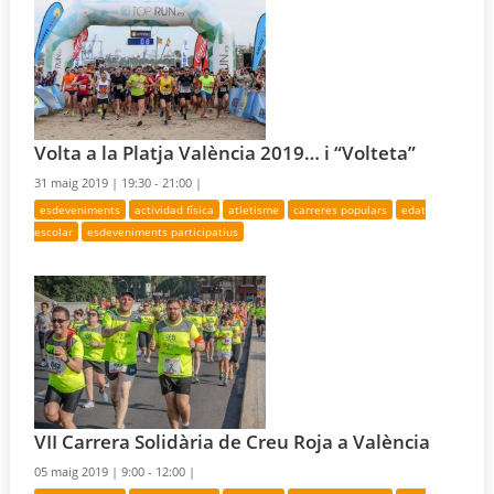
Volta a la Platja València 2019… i “Volteta”
31 maig 2019 |
19:30 - 21:00 |
esdeveniments
actividad física
atletisme
carreres populars
edat
escolar
esdeveniments participatius
VII Carrera Solidària de Creu Roja a València
05 maig 2019 |
9:00 - 12:00 |