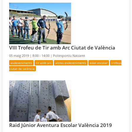
VIII Trofeu de Tir amb Arc Ciutat de València
05 maig 2019 |
8:00 - 14:00 |
Poliesportiu Natzaret
esdeveniments
tir amb arc
altres esdeveniments
edat escolar
trofeus
ciutat de valència
Raid Júnior Aventura Escolar València 2019