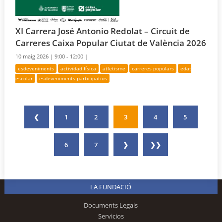
XI Carrera José Antonio Redolat – Circuit de
Carreres Caixa Popular Ciutat de València 2026
10 maig 2026 |
9:00 - 12:00 |
esdeveniments
actividad física
atletisme
carreres populars
edat
escolar
esdeveniments participatius
❮
1
2
3
4
5
6
7
❯
❯❯
LA FUNDACIÓ
Documents Legals
Servicios