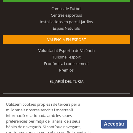
Camps de Futbol
Centres esportius
Instal·lacions en parcs i jardins
Espais Naturals
VALÈNCIA EN ESPORT
Voluntariat Esportiu de València
Turisme i esport
Econòmica i coneixement
Premios
EL JARDÍ DEL TURIA
Utilitzem cookies pròpies i de tercers per a
Segueix-nos
millorar els nostres servicis i mostrar-li
informació relacionada amb les seues
preferències per mitjà de l'anàlisi dels seus
Acceptar
hàbits de navegació. Si contínua navegant,
considerem que accepta el seu ús. Pot canviar la