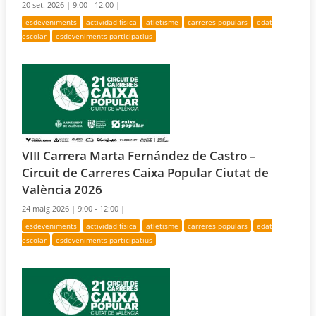
20 set. 2026 |
9:00 - 12:00 |
esdeveniments
actividad física
atletisme
carreres populars
edat
escolar
esdeveniments participatius
VIII Carrera Marta Fernández de Castro –
Circuit de Carreres Caixa Popular Ciutat de
València 2026
24 maig 2026 |
9:00 - 12:00 |
esdeveniments
actividad física
atletisme
carreres populars
edat
escolar
esdeveniments participatius