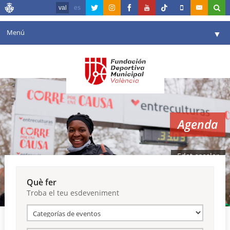
val
es
Menú
▼
La fundació
▼
Agenda
Instal·lacions
▼
Agenda
Comunicació
▼
València en esport
▼
Edat escolar
Portal de Transparència
Què fer
Troba el teu esdeveniment
Reserves
▼