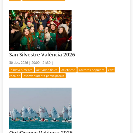
San Silvestre València 2026
30 des. 2026 |
20:00 - 21:30 |
esdeveniments
actividad física
atletisme
carreres populars
edat
escolar
esdeveniments participatius
OptiOrange València 2026