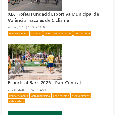
XIX Trofeu Fundació Esportiva Municipal de
València - Escoles de Ciclisme
28 març 2010 |
10:30 - 13:00 |
esdeveniments
ciclisme
altres esdeveniments
edat escolar
Esports al Barri 2026 – Parc Central
24 gen. 2026 |
11:00 - 14:00 |
esdeveniments
actividad física
edat escolar
esdeveniments
participatius