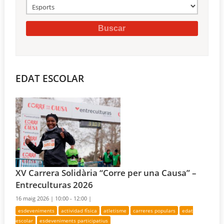
EDAT ESCOLAR
XV Carrera Solidària “Corre per una Causa” –
Entreculturas 2026
16 maig 2026 |
10:00 - 12:00 |
esdeveniments
actividad física
atletisme
carreres populars
edat
escolar
esdeveniments participatius