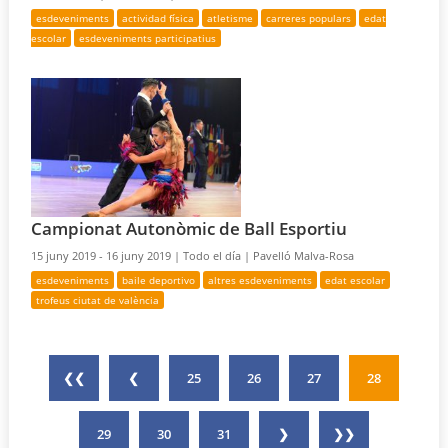
esdeveniments
actividad física
atletisme
carreres populars
edat
escolar
esdeveniments participatius
Campionat Autonòmic de Ball Esportiu
15 juny 2019 - 16 juny 2019 |
Todo el día |
Pavelló Malva-Rosa
esdeveniments
baile deportivo
altres esdeveniments
edat escolar
trofeus ciutat de valència
❮❮
❮
25
26
27
28
29
30
31
❯
❯❯