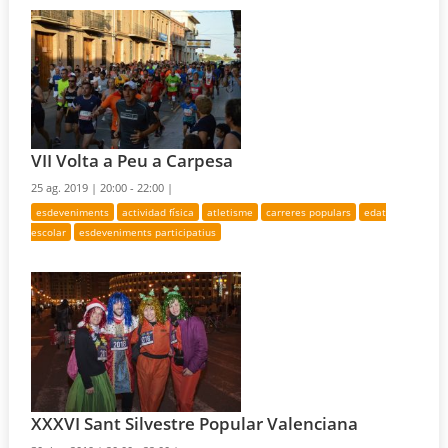
VII Volta a Peu a Carpesa
25 ag. 2019 |
20:00 - 22:00 |
esdeveniments
actividad física
atletisme
carreres populars
edat
escolar
esdeveniments participatius
XXXVI Sant Silvestre Popular Valenciana