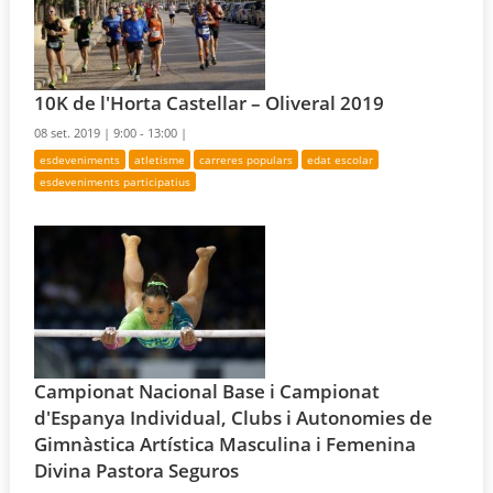
10K de l'Horta Castellar – Oliveral 2019
08 set. 2019 |
9:00 - 13:00 |
esdeveniments
atletisme
carreres populars
edat escolar
esdeveniments participatius
Campionat Nacional Base i Campionat
d'Espanya Individual, Clubs i Autonomies de
Gimnàstica Artística Masculina i Femenina
Divina Pastora Seguros