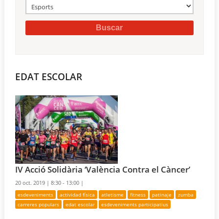
EDAT ESCOLAR
IV Acció Solidària ‘València Contra el Càncer’
20 oct. 2019 |
8:30 - 13:00 |
esdeveniments
actividad física
atletisme
fitness
patinaje
zumba
carreres populars
edat escolar
esdeveniments participatius