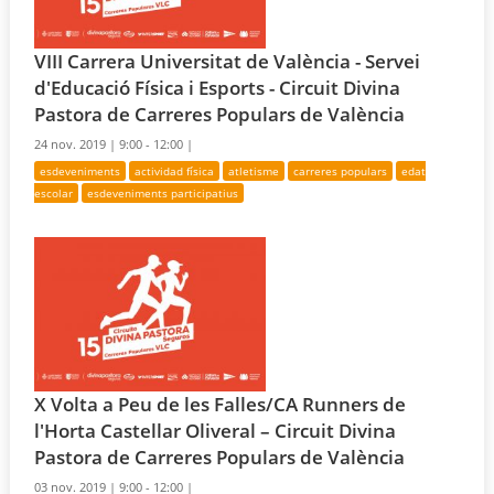
VIII Carrera Universitat de València - Servei
d'Educació Física i Esports - Circuit Divina
Pastora de Carreres Populars de València
24 nov. 2019 |
9:00 - 12:00 |
esdeveniments
actividad física
atletisme
carreres populars
edat
escolar
esdeveniments participatius
X Volta a Peu de les Falles/CA Runners de
l'Horta Castellar Oliveral – Circuit Divina
Pastora de Carreres Populars de València
03 nov. 2019 |
9:00 - 12:00 |