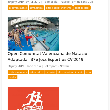
30 juny 2019 - 07 jul. 2019 |
Todo el día |
Pavelló Font de Sant Lluís
esdeveniments
gimnàstica
altres esdeveniments
edat escolar
Open Comunitat Valenciana de Natació
Adaptada - 37é Jocs Esportius CV'2019
30 juny 2019 |
Todo el día |
Poliesportiu Natzaret
esdeveniments
adaptados
natació
altres esdeveniments
edat
escolar