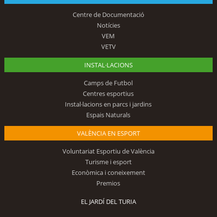
Centre de Documentació
Notícies
VEM
VETV
INSTAL·LACIONS
Camps de Futbol
Centres esportius
Instal·lacions en parcs i jardins
Espais Naturals
VALÈNCIA EN ESPORT
Voluntariat Esportiu de València
Turisme i esport
Econòmica i coneixement
Premios
EL JARDÍ DEL TURIA