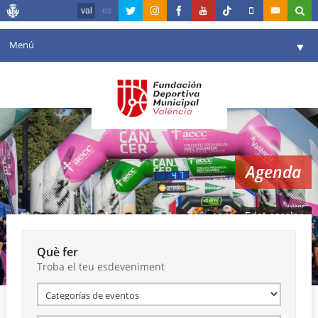
val
es
Menú
▼
La fundació
▼
Agenda
Instal·lacions
▼
Agenda
Comunicació
▼
València en esport
▼
Edat escolar
Portal de Transparència
Què fer
Troba el teu esdeveniment
Reserves
▼