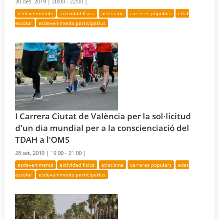
30 des. 2019 |
20:00 - 22:00 |
esdeveniments
actividad física
atletisme
carreres populars
edat
escolar
esdeveniments participatius
I Carrera Ciutat de València per la sol·licitud
d'un dia mundial per a la conscienciació del
TDAH a l'OMS
28 set. 2019 |
19:00 - 21:00 |
esdeveniments
actividad física
atletisme
carreres populars
edat
escolar
esdeveniments participatius