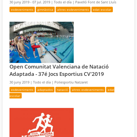
30 juny 2019 - 07 jul. 2019 |
Todo el día |
Pavelló Font de Sant Lluís
esdeveniments
gimnàstica
altres esdeveniments
edat escolar
Open Comunitat Valenciana de Natació
Adaptada - 37é Jocs Esportius CV'2019
30 juny 2019 |
Todo el día |
Poliesportiu Natzaret
esdeveniments
adaptados
natació
altres esdeveniments
edat
escolar