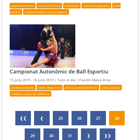
esdeveniments
actividad física
atletisme
carreres populars
edat
escolar
esdeveniments participatius
Campionat Autonòmic de Ball Esportiu
15 juny 2019 - 16 juny 2019 |
Todo el día |
Pavelló Malva-Rosa
esdeveniments
baile deportivo
altres esdeveniments
edat escolar
trofeus ciutat de valència
❮❮
❮
25
26
27
28
29
30
31
❯
❯❯