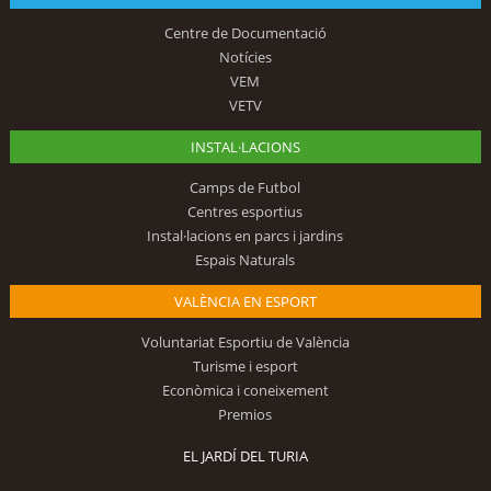
Centre de Documentació
Notícies
VEM
VETV
INSTAL·LACIONS
Camps de Futbol
Centres esportius
Instal·lacions en parcs i jardins
Espais Naturals
VALÈNCIA EN ESPORT
Voluntariat Esportiu de València
Turisme i esport
Econòmica i coneixement
Premios
EL JARDÍ DEL TURIA