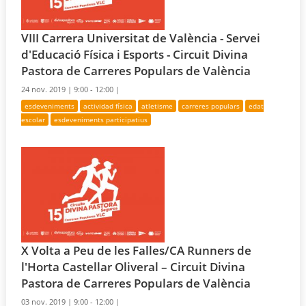
VIII Carrera Universitat de València - Servei
d'Educació Física i Esports - Circuit Divina
Pastora de Carreres Populars de València
24 nov. 2019 |
9:00 - 12:00 |
esdeveniments
actividad física
atletisme
carreres populars
edat
escolar
esdeveniments participatius
X Volta a Peu de les Falles/CA Runners de
l'Horta Castellar Oliveral – Circuit Divina
Pastora de Carreres Populars de València
03 nov. 2019 |
9:00 - 12:00 |