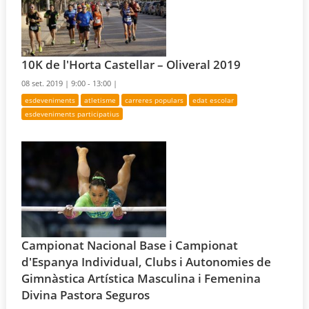
10K de l'Horta Castellar – Oliveral 2019
08 set. 2019 |
9:00 - 13:00 |
esdeveniments
atletisme
carreres populars
edat escolar
esdeveniments participatius
Campionat Nacional Base i Campionat
d'Espanya Individual, Clubs i Autonomies de
Gimnàstica Artística Masculina i Femenina
Divina Pastora Seguros