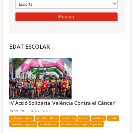
EDAT ESCOLAR
IV Acció Solidària ‘València Contra el Càncer’
20 oct. 2019 |
8:30 - 13:00 |
esdeveniments
actividad física
atletisme
fitness
patinaje
zumba
carreres populars
edat escolar
esdeveniments participatius