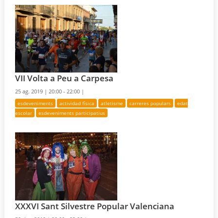
VII Volta a Peu a Carpesa
25 ag. 2019 |
20:00 - 22:00 |
esdeveniments
actividad física
atletisme
carreres populars
edat
escolar
esdeveniments participatius
XXXVI Sant Silvestre Popular Valenciana