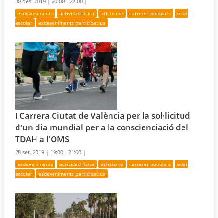
30 des. 2019 |
20:00 - 22:00 |
esdeveniments
actividad física
atletisme
carreres populars
edat
escolar
esdeveniments participatius
I Carrera Ciutat de València per la sol·licitud
d'un dia mundial per a la conscienciació del
TDAH a l'OMS
28 set. 2019 |
19:00 - 21:00 |
esdeveniments
actividad física
atletisme
carreres populars
edat
escolar
esdeveniments participatius