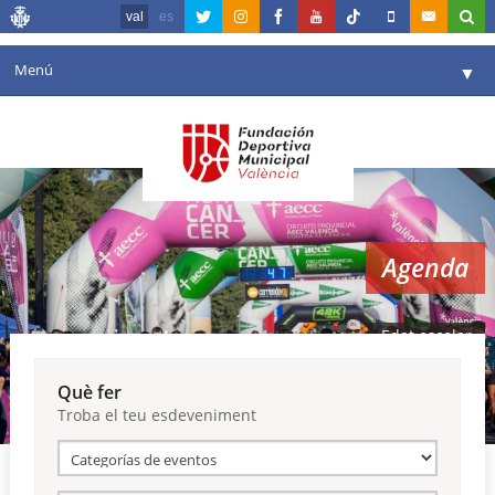
val
es
Menú
▼
La fundació
▼
Agenda
Instal·lacions
▼
Agenda
Comunicació
▼
València en esport
▼
Edat escolar
Portal de Transparència
Què fer
Troba el teu esdeveniment
Reserves
▼