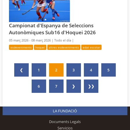
Campionat d'Espanya de Seleccions
Autonòmiques Sub16 d'Hoquei 2026
05 març 2026 - 08 març 2026 |
Todo el día |
esdeveniments
hoquei
altres esdeveniments
edat escolar
❮
1
2
3
4
5
6
7
❯
❯❯
LA FUNDACIÓ
Documents Legals
Servicios