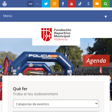
val
es
Menú
▼
La fundació
▼
Agenda
Instal·lacions
▼
Agenda
Comunicació
▼
València en esport
▼
Edat escolar
Portal de Transparència
Què fer
Troba el teu esdeveniment
Reserves
▼