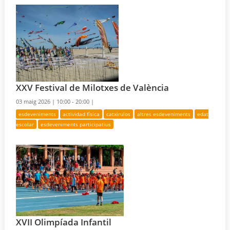
XXV Festival de Milotxes de València
03 maig 2026 |
10:00 - 20:00 |
esdeveniments
actividad física
catxirulos
altres esdeveniments
edat
escolar
esdeveniments participatius
XVII Olimpíada Infantil