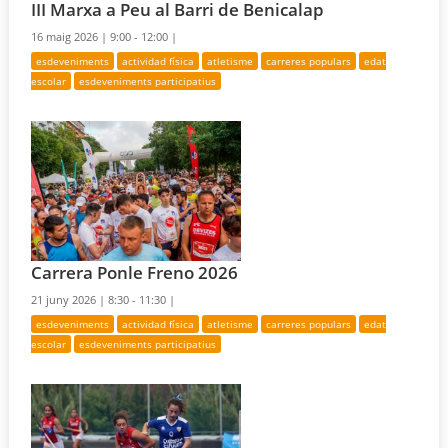
III Marxa a Peu al Barri de Benicalap
16 maig 2026 |
9:00 - 12:00 |
esdeveniments
actividad física
atletisme
carreres populars
edat
escolar
esdeveniments participatius
Carrera Ponle Freno 2026
21 juny 2026 |
8:30 - 11:30 |
esdeveniments
actividad física
atletisme
carreres populars
edat
escolar
esdeveniments participatius