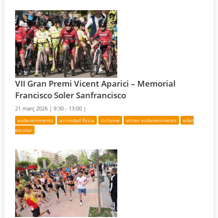
VII Gran Premi Vicent Aparici – Memorial
Francisco Soler Sanfrancisco
21 març 2026 |
9:30 - 13:00 |
esdeveniments
actividad física
ciclisme
altres esdeveniments
edat
escolar