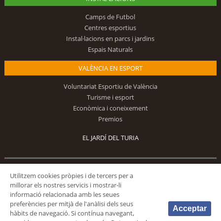
Camps de Futbol
Centres esportius
Instal·lacions en parcs i jardins
Espais Naturals
VALÈNCIA EN ESPORT
Voluntariat Esportiu de València
Turisme i esport
Econòmica i coneixement
Premios
EL JARDÍ DEL TURIA
Segueix-nos
Utilitzem cookies pròpies i de tercers per a
millorar els nostres servicis i mostrar-li
informació relacionada amb les seues
preferències per mitjà de l'anàlisi dels seus
Acceptar
hàbits de navegació. Si contínua navegant,