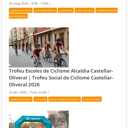
23 maig 2026 |
8:30 - 13:00 |
esdeveniments
actividad física
atletisme
edat escolar
esdeveniments
participatius
Trofeu Escoles de Ciclisme Alcaldia Castellar-
Oliveral | Trofeu Social de Ciclisme Castellar-
Oliveral 2026
25 abr. 2026 |
Todo el día |
esdeveniments
ciclisme
altres esdeveniments
edat escolar