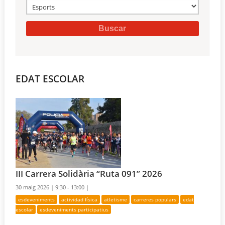
EDAT ESCOLAR
III Carrera Solidària “Ruta 091” 2026
30 maig 2026 |
9:30 - 13:00 |
esdeveniments
actividad física
atletisme
carreres populars
edat
escolar
esdeveniments participatius