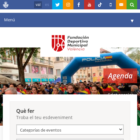
val
es
Menú
▼
La fundació
▼
Agenda
Instal·lacions
▼
Agenda
Comunicació
▼
València en esport
▼
Edat escolar
Portal de Transparència
Què fer
Troba el teu esdeveniment
Reserves
▼