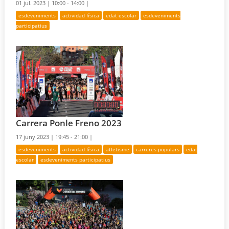
01 jul. 2023 |
10:00 - 14:00 |
esdeveniments
actividad física
edat escolar
esdeveniments
participatius
Carrera Ponle Freno 2023
17 juny 2023 |
19:45 - 21:00 |
esdeveniments
actividad física
atletisme
carreres populars
edat
escolar
esdeveniments participatius