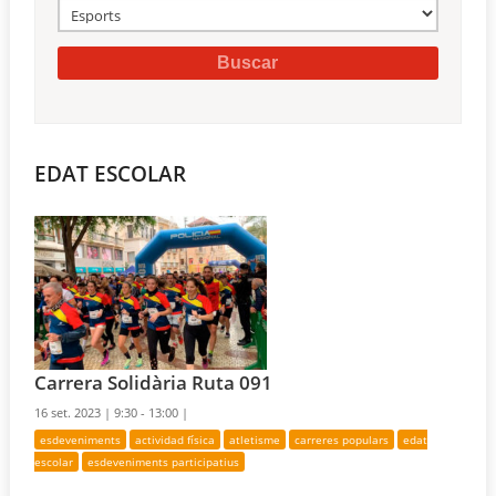
EDAT ESCOLAR
Carrera Solidària Ruta 091
16 set. 2023 |
9:30 - 13:00 |
esdeveniments
actividad física
atletisme
carreres populars
edat
escolar
esdeveniments participatius