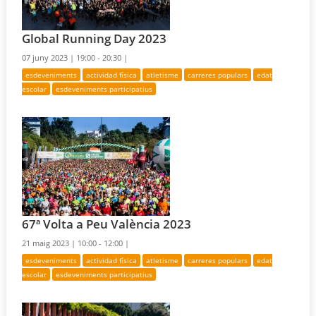
Global Running Day 2023
07 juny 2023 |
19:00 - 20:30 |
esdeveniments
actividad física
atletisme
carreres populars
edat
escolar
esdeveniments participatius
67ª Volta a Peu València 2023
21 maig 2023 |
10:00 - 12:00 |
esdeveniments
actividad física
atletisme
carreres populars
edat
escolar
esdeveniments participatius