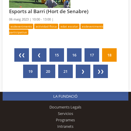
Esports al Barri (Hort de Senabre)
06 maig 2023 |
10:00 - 13:00 |
esdeveniments
actividad física
edat escolar
esdeveniments
participatius
❮❮
❮
15
16
17
18
19
20
21
❯
❯❯
LA FUNDACIÓ
Documents Legals
Servicios
Programes
Intranets