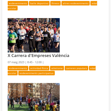
esdeveniments
baile deportivo
fitness
altres esdeveniments
edat
escolar
X Carrera d'Empreses València
07 maig 2023 |
8:45 - 12:00 |
esdeveniments
actividad física
atletisme
carreres populars
edat
escolar
esdeveniments participatius