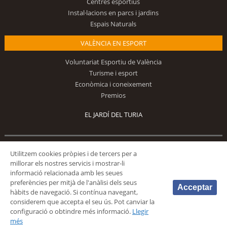
Centres esportius
Instal·lacions en parcs i jardins
Espais Naturals
VALÈNCIA EN ESPORT
Voluntariat Esportiu de València
Turisme i esport
Econòmica i coneixement
Premios
EL JARDÍ DEL TURIA
Segueix-nos
Utilitzem cookies pròpies i de tercers per a
millorar els nostres servicis i mostrar-li
informació relacionada amb les seues
preferències per mitjà de l'anàlisi dels seus
Acceptar
hàbits de navegació. Si contínua navegant,
considerem que accepta el seu ús. Pot canviar la
configuració o obtindre més informació.
Llegir
© 2026 Fundación Deportiva Municipal Valencia |
AVÍS LEGAL
|
POLÍTICA DE
més
PRIVACIDAD
|
POLÍTICA DE COOKIES
|
MAPA WEB