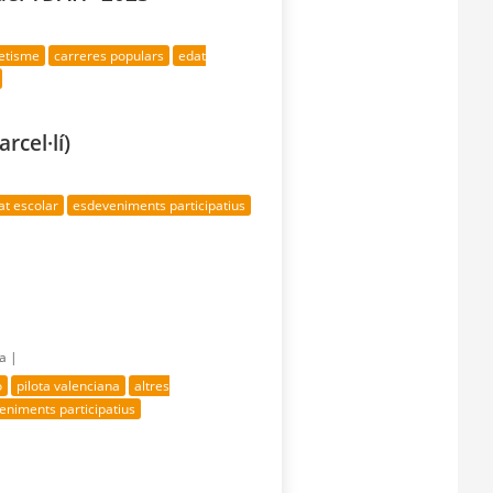
letisme
carreres populars
edat
rcel·lí)
at escolar
esdeveniments participatius
ía |
ó
pilota valenciana
altres
eniments participatius