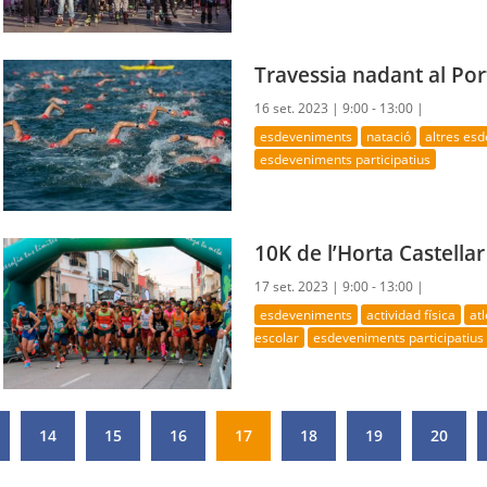
Travessia nadant al Por
16 set. 2023 |
9:00 - 13:00 |
esdeveniments
natació
altres es
esdeveniments participatius
10K de l’Horta Castellar
17 set. 2023 |
9:00 - 13:00 |
esdeveniments
actividad física
at
escolar
esdeveniments participatius
14
15
16
17
18
19
20