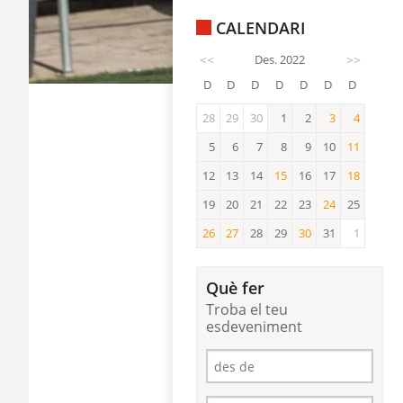
CALENDARI
<<
Des. 2022
>>
D
D
D
D
D
D
D
28
29
30
1
2
3
4
3
4
5
6
7
8
9
10
11
11
12
13
14
15
16
17
18
15
18
19
20
21
22
23
24
25
24
26
27
28
29
30
31
1
26
27
30
Què fer
Troba el teu
esdeveniment