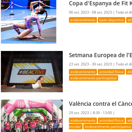
Copa d'Espanya de Fit 
06 oct. 2023 - 08 oct. 2023 |
Todo el d
esdeveniments
baile deportivo
al
Setmana Europea de l'
23 set. 2023 - 30 set. 2023 |
Todo el d
esdeveniments
actividad física
al
esdeveniments participatius
València contra el Cànc
29 oct. 2023 |
8:30 - 13:00 |
esdeveniments
actividad física
at
escolar
esdeveniments participatius