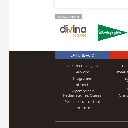
COLABORADORS
LA FUNDACIÓ
Documents Legals
Car
Servicios
Trofeus
Programes
E
Intranets
Sugerencias y
Reclamaciones/Quejas
Gran
Perfil del contractant
Contacte