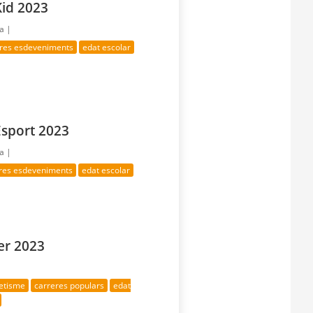
Kid 2023
ía |
tres esdeveniments
edat escolar
Esport 2023
ía |
tres esdeveniments
edat escolar
er 2023
letisme
carreres populars
edat