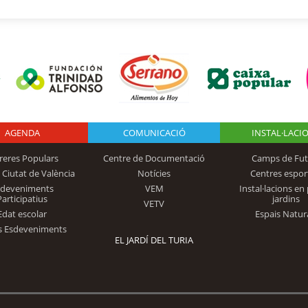
AGENDA
Logo Fundación
COMUNICACIÓ
INSTAL·LACI
reres Populars
Centre de Documentació
Camps de Fut
 Ciutat de València
Notícies
Centres espor
Trinidad Alfonso
sdeveniments
VEM
Instal·lacions en 
Participatius
jardins
VETV
Edat escolar
Espais Natur
s Esdeveniments
EL JARDÍ DEL TURIA