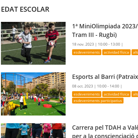
EDAT ESCOLAR
1ª MiniOlimpiada 2023/2
Tram III - Rugbi)
18 nov. 2023 |
10:00 - 13:00 |
esdeveniments
actividad física
al
Esports al Barri (Patraix
08 oct. 2023 |
10:00 - 14:00 |
esdeveniments
actividad física
al
esdeveniments participatius
Carrera pel TDAH a Val
per a la conscienciació