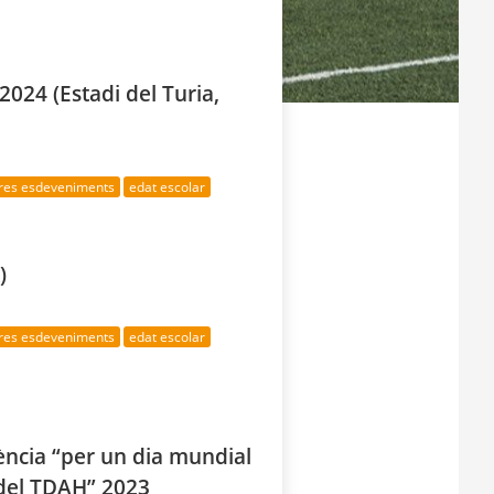
024 (Estadi del Turia,
tres esdeveniments
edat escolar
)
tres esdeveniments
edat escolar
ència “per un dia mundial
 del TDAH” 2023