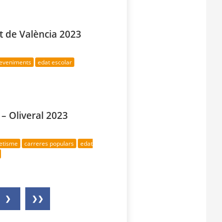
t de València 2023
deveniments
edat escolar
 – Oliveral 2023
letisme
carreres populars
edat
❯
❯❯