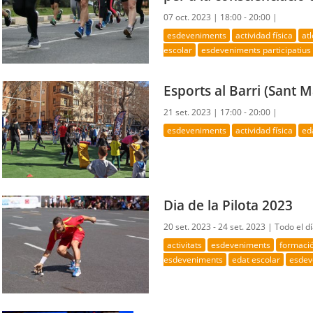
07 oct. 2023 |
18:00 - 20:00 |
esdeveniments
actividad física
at
escolar
esdeveniments participatius
Esports al Barri (Sant Ma
21 set. 2023 |
17:00 - 20:00 |
esdeveniments
actividad física
ed
Dia de la Pilota 2023
20 set. 2023 - 24 set. 2023 |
Todo el d
activitats
esdeveniments
formaci
esdeveniments
edat escolar
esdev