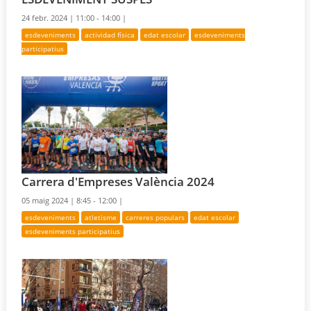
24 febr. 2024 |
11:00 - 14:00 |
esdeveniments
actividad física
edat escolar
esdeveniments
participatius
Carrera d'Empreses València 2024
05 maig 2024 |
8:45 - 12:00 |
esdeveniments
atletisme
carreres populars
edat escolar
esdeveniments participatius