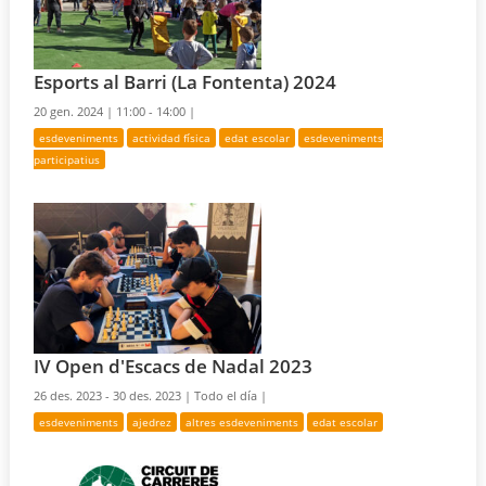
Esports al Barri (La Fontenta) 2024
20 gen. 2024 |
11:00 - 14:00 |
esdeveniments
actividad física
edat escolar
esdeveniments
participatius
IV Open d'Escacs de Nadal 2023
26 des. 2023 - 30 des. 2023 |
Todo el día |
esdeveniments
ajedrez
altres esdeveniments
edat escolar