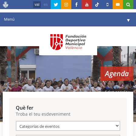
val
es
Menú
▼
La fundació
▼
Agenda
Instal·lacions
▼
Agenda
Comunicació
▼
València en esport
▼
Edat escolar
Portal de Transparència
Què fer
Troba el teu esdeveniment
Reserves
▼