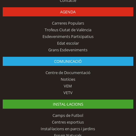
Contacte
AGENDA
Carreres Populars
Trofeus Ciutat de València
Esdeveniments Participatius
Edat escolar
Grans Esdeveniments
COMUNICACIÓ
Centre de Documentació
Notícies
VEM
VETV
INSTAL·LACIONS
Camps de Futbol
Centres esportius
Instal·lacions en parcs i jardins
Espais Naturals