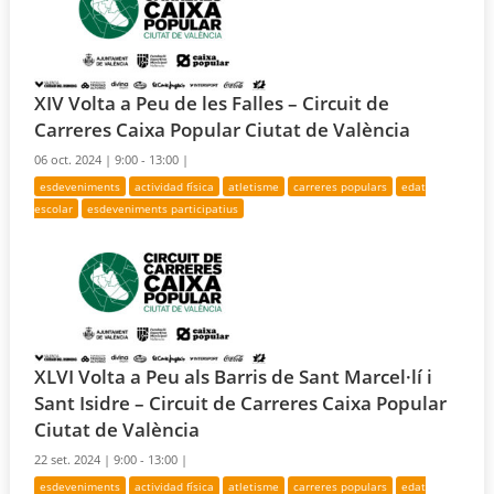
XIV Volta a Peu de les Falles – Circuit de
Carreres Caixa Popular Ciutat de València
06 oct. 2024 |
9:00 - 13:00 |
esdeveniments
actividad física
atletisme
carreres populars
edat
escolar
esdeveniments participatius
XLVI Volta a Peu als Barris de Sant Marcel·lí i
Sant Isidre – Circuit de Carreres Caixa Popular
Ciutat de València
22 set. 2024 |
9:00 - 13:00 |
esdeveniments
actividad física
atletisme
carreres populars
edat