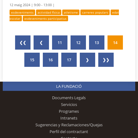
12 maig 2024 |
9:00 - 13:00 |
esdeveniments
actividad física
atletisme
carreres populars
edat
escolar
esdeveniments participatius
❮❮
❮
11
12
13
14
15
16
17
❯
❯❯
LA FUNDACIÓ
Documents Legals
Servicios
Programes
Intranets
Sugerencias y Reclamaciones/Quejas
Perfil del contractant