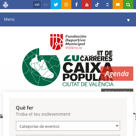
val
es
Menú
▼
La fundació
▼
Agenda
Instal·lacions
▼
Agenda
Comunicació
▼
València en esport
▼
Edat escolar
Portal de Transparència
Què fer
Troba el teu esdeveniment
Reserves
▼