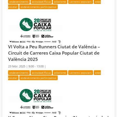
esdeveniments
actividad física
atletisme
carreres populars
edat
escolar
esdeveniments participatius
VI Volta a Peu Runners Ciutat de València –
Circuit de Carreres Caixa Popular Ciutat de
València 2025
23 febr. 2025 |
9:00 - 13:00 |
esdeveniments
actividad física
atletisme
carreres populars
edat
escolar
esdeveniments participatius