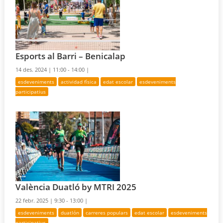
Esports al Barri – Benicalap
14 des. 2024 |
11:00 - 14:00 |
esdeveniments
actividad física
edat escolar
esdeveniments
participatius
València Duatló by MTRI 2025
22 febr. 2025 |
9:30 - 13:00 |
esdeveniments
duatlón
carreres populars
edat escolar
esdeveniments
participatius