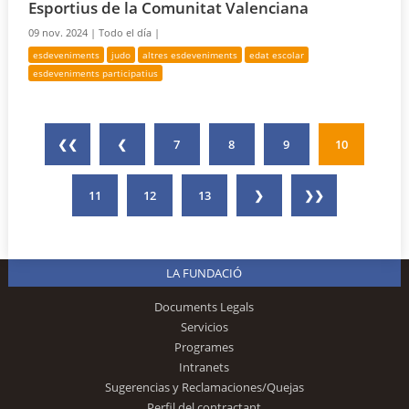
Esportius de la Comunitat Valenciana
09 nov. 2024 |
Todo el día |
esdeveniments
judo
altres esdeveniments
edat escolar
esdeveniments participatius
❮❮
❮
7
8
9
10
11
12
13
❯
❯❯
LA FUNDACIÓ
Documents Legals
Servicios
Programes
Intranets
Sugerencias y Reclamaciones/Quejas
Perfil del contractant