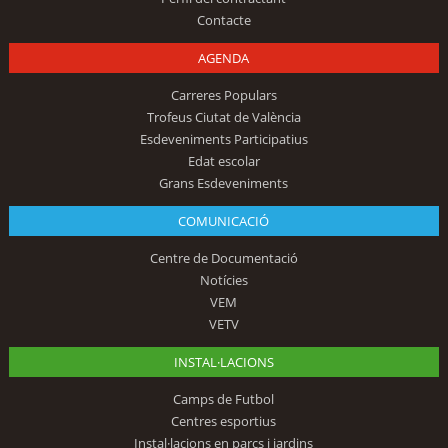
Contacte
AGENDA
Carreres Populars
Trofeus Ciutat de València
Esdeveniments Participatius
Edat escolar
Grans Esdeveniments
COMUNICACIÓ
Centre de Documentació
Notícies
VEM
VETV
INSTAL·LACIONS
Camps de Futbol
Centres esportius
Instal·lacions en parcs i jardins