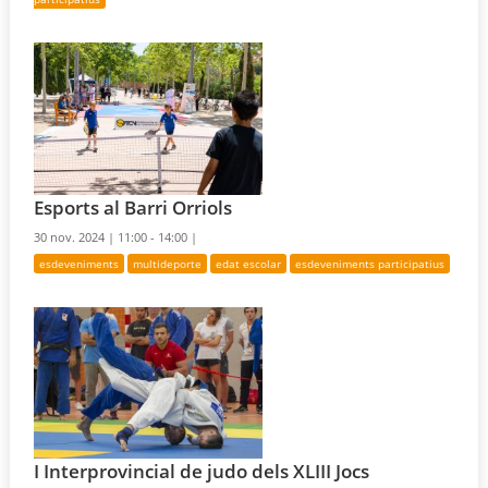
Esports al Barri Orriols
30 nov. 2024 |
11:00 - 14:00 |
esdeveniments
multideporte
edat escolar
esdeveniments participatius
I Interprovincial de judo dels XLIII Jocs