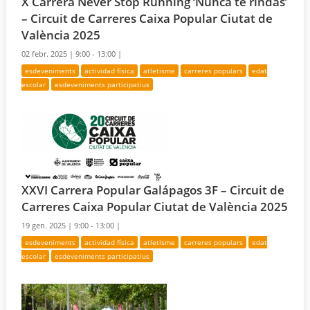
X Carrera Never Stop Running ‘Nunca te rindas’
– Circuit de Carreres Caixa Popular Ciutat de
València 2025
02 febr. 2025 |
9:00 - 13:00 |
esdeveniments
actividad física
atletisme
carreres populars
edat
escolar
esdeveniments participatius
XXVI Carrera Popular Galápagos 3F – Circuit de
Carreres Caixa Popular Ciutat de València 2025
19 gen. 2025 |
9:00 - 13:00 |
esdeveniments
actividad física
atletisme
carreres populars
edat
escolar
esdeveniments participatius