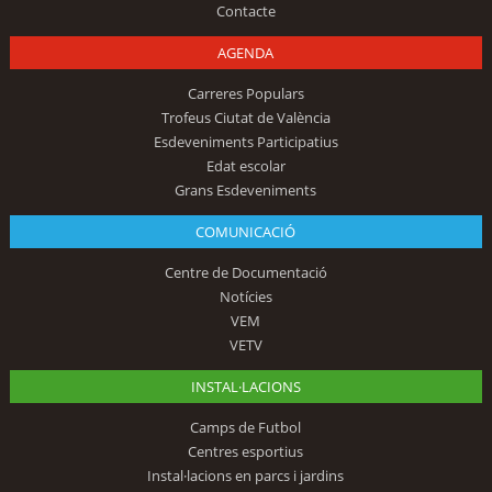
Contacte
AGENDA
Carreres Populars
Trofeus Ciutat de València
Esdeveniments Participatius
Edat escolar
Grans Esdeveniments
COMUNICACIÓ
Centre de Documentació
Notícies
VEM
VETV
INSTAL·LACIONS
Camps de Futbol
Centres esportius
Instal·lacions en parcs i jardins