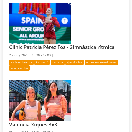
Clinic Patricia Pérez Fos - Gimnàstica rítmica
25 juny 2026 |
15:30 - 17:00 |
esdeveniments
formació
xarrada
gimnàstica
altres esdeveniments
edat escolar
València Xiques 3x3