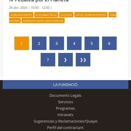
26 abr. 2026 |
10:00 - 12:00 |
esdeveniments
actividad física
ciclisme
altres esdeveniments
edat
escolar
esdeveniments participatius
1
2
3
4
5
6
7
❯
❯❯
LA FUNDACIÓ
Documents Legals
Servicios
Programes
Intranets
Sugerencias y Reclamaciones/Quejas
Perfil del contractant