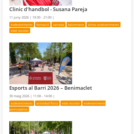
Clinic d'handbol - Susana Pareja
11 juny 2026 |
19:30 - 21:00 |
esdeveniments
formació
xarrada
balonmano
altres esdeveniments
edat escolar
Esports al Barri 2026 – Benimaclet
30 maig 2026 |
11:00 - 14:00 |
esdeveniments
actividad física
edat escolar
esdeveniments
participatius