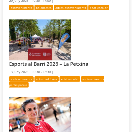
20 juny 2026 |
10:30 - 17:00 |
esdeveniments
baloncesto
altres esdeveniments
edat escolar
Esports al Barri 2026 – La Petxina
13 juny 2026 |
10:30 - 13:30 |
esdeveniments
actividad física
edat escolar
esdeveniments
participatius