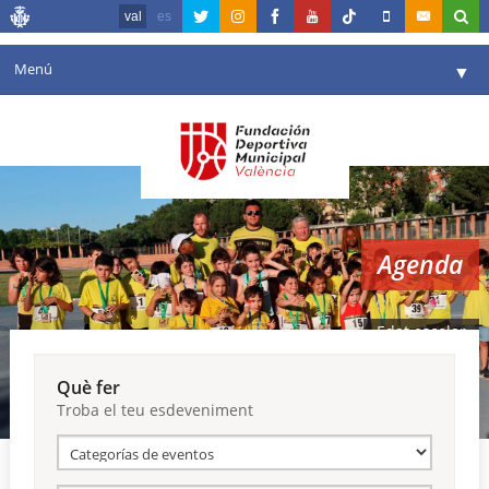
val
es
Menú
▼
La fundació
▼
Agenda
Instal·lacions
▼
Agenda
Comunicació
▼
València en esport
▼
Edat escolar
Portal de Transparència
Què fer
Troba el teu esdeveniment
Reserves
▼