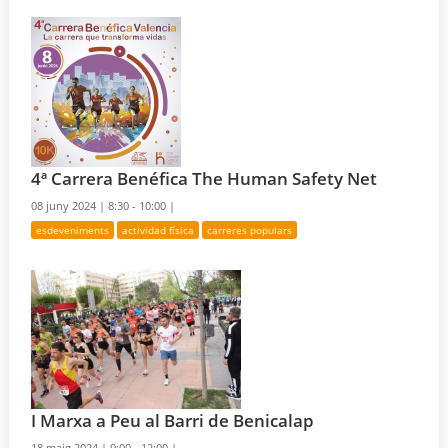
4ª Carrera Benéfica The Human Safety Net
08 juny 2024 |
8:30 - 10:00 |
esdeveniments
actividad física
carreres populars
I Marxa a Peu al Barri de Benicalap
18 maig 2024 |
9:00 - 12:00 |