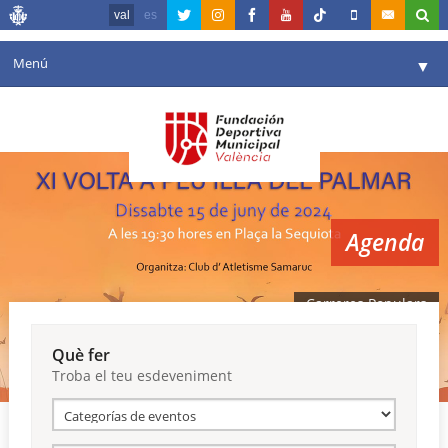
val
es
Menú
▼
La fundació
▼
Agenda
Instal·lacions
▼
Agenda
Comunicació
▼
València en esport
▼
Carreres Populars
Portal de Transparència
Què fer
Troba el teu esdeveniment
Reserves
▼