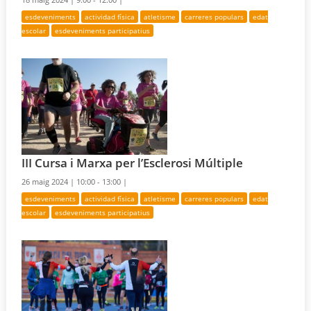
esdeveniments
actividad física
atletisme
carreres populars
edat
escolar
esdeveniments participatius
III Cursa i Marxa per l’Esclerosi Múltiple
26 maig 2024 |
10:00 - 13:00 |
esdeveniments
actividad física
atletisme
carreres populars
edat
escolar
esdeveniments participatius