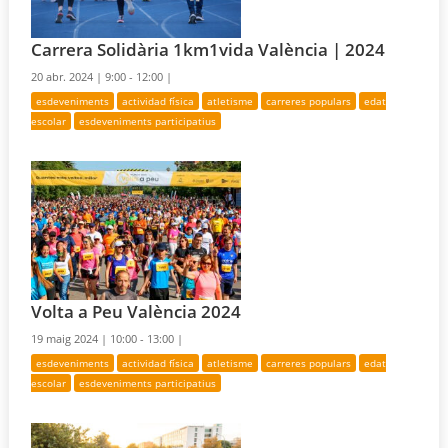
Carrera Solidària 1km1vida València | 2024
20 abr. 2024 |
9:00 - 12:00 |
esdeveniments
actividad física
atletisme
carreres populars
edat
escolar
esdeveniments participatius
Volta a Peu València 2024
19 maig 2024 |
10:00 - 13:00 |
esdeveniments
actividad física
atletisme
carreres populars
edat
escolar
esdeveniments participatius