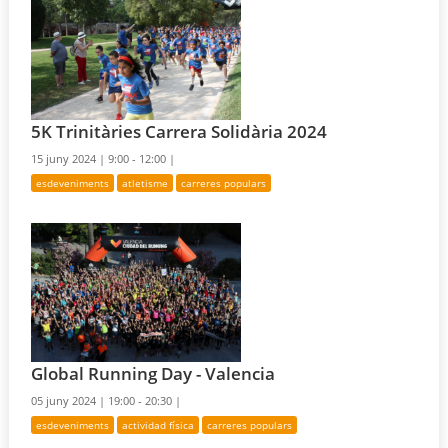
5K Trinitàries Carrera Solidària 2024
15 juny 2024 |
9:00 - 12:00 |
esdeveniments
atletisme
carreres populars
Global Running Day - Valencia
05 juny 2024 |
19:00 - 20:30 |
esdeveniments
actividad física
carreres populars