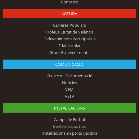
Contacte
AGENDA
Carreres Populars
Trofeus Ciutat de València
Esdeveniments Participatius
Edat escolar
Grans Esdeveniments
COMUNICACIÓ
Centre de Documentació
Notícies
VEM
VETV
INSTAL·LACIONS
Camps de Futbol
Centres esportius
Instal·lacions en parcs i jardins