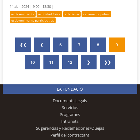
14 abr. 2024 |
9:00 - 13:30 |
esdeveniments
actividad física
atletisme
carreres populars
esdeveniments participatius
❮❮
❮
6
7
8
9
10
11
12
❯
❯❯
LA FUNDACIÓ
Documents Legals
Servicios
Programes
Intranets
Sugerencias y Reclamaciones/Quejas
Perfil del contractant