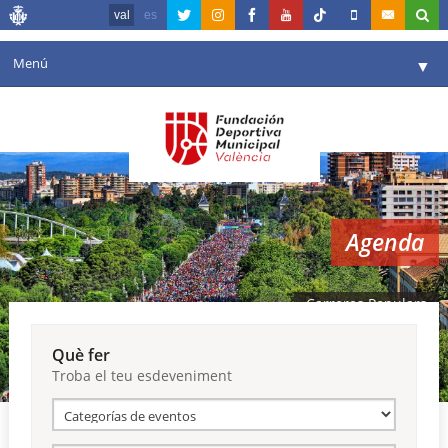
val
es
Menú
▼
La fundació
▼
Agenda
Instal·lacions
▼
Agenda
Comunicació
▼
València en esport
▼
Carreres Populars
Portal de Transparència
Què fer
Troba el teu esdeveniment
Reserves
▼