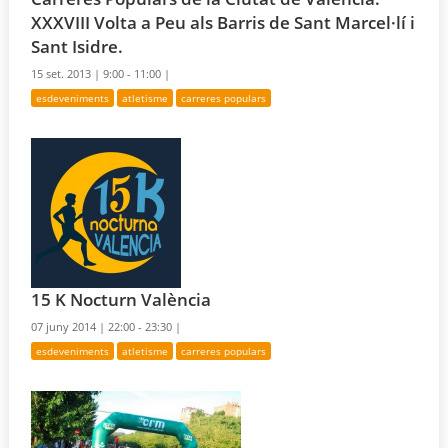
XXXVIII Volta a Peu als Barris de Sant Marcel·lí i
Sant Isidre.
15 set. 2013 |
9:00 - 11:00 |
esdeveniments
atletisme
carreres populars
15 K Nocturn València
07 juny 2014 |
22:00 - 23:30 |
esdeveniments
atletisme
carreres populars