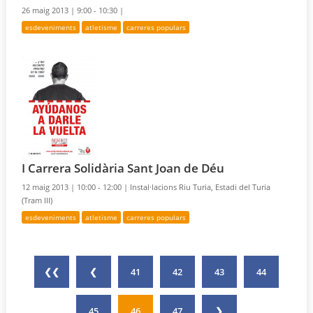
26 maig 2013 |
9:00 - 10:30 |
esdeveniments
atletisme
carreres populars
I Carrera Solidària Sant Joan de Déu
12 maig 2013 |
10:00 - 12:00 |
Instal·lacions Riu Turia, Estadi del Turia
(Tram III)
esdeveniments
atletisme
carreres populars
❮❮
❮
41
42
43
44
45
46
47
❯