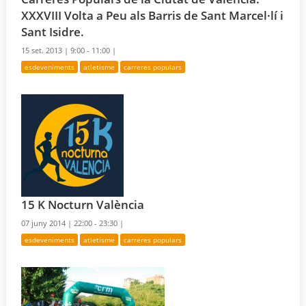
XXXVIII Volta a Peu als Barris de Sant Marcel·lí i
Sant Isidre.
15 set. 2013 |
9:00 - 11:00 |
esdeveniments
atletisme
carreres populars
15 K Nocturn València
07 juny 2014 |
22:00 - 23:30 |
esdeveniments
atletisme
carreres populars