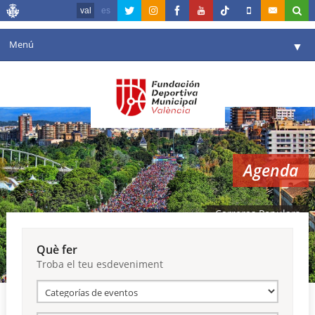
val
es
Menú
▼
La fundació
▼
Agenda
Instal·lacions
▼
Agenda
Comunicació
▼
València en esport
▼
Carreres Populars
Portal de Transparència
Què fer
Troba el teu esdeveniment
Reserves
▼