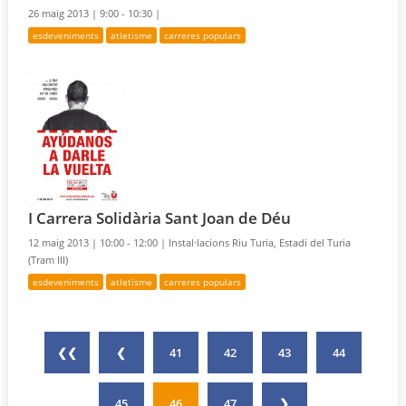
26 maig 2013 |
9:00 - 10:30 |
esdeveniments
atletisme
carreres populars
I Carrera Solidària Sant Joan de Déu
12 maig 2013 |
10:00 - 12:00 |
Instal·lacions Riu Turia, Estadi del Turia
(Tram III)
esdeveniments
atletisme
carreres populars
❮❮
❮
41
42
43
44
45
46
47
❯