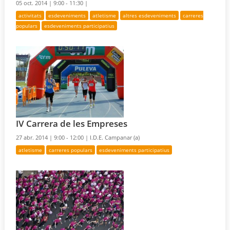
05 oct. 2014 |
9:00 - 11:30 |
activitats
esdeveniments
atletisme
altres esdeveniments
carreres
populars
esdeveniments participatius
IV Carrera de les Empreses
27 abr. 2014 |
9:00 - 12:00 |
I.D.E. Campanar (a)
atletisme
carreres populars
esdeveniments participatius