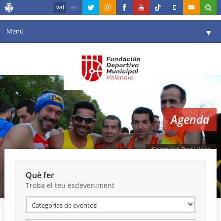
val
es
Menú
▼
La fundació
▼
Agenda
Instal·lacions
▼
Agenda
Comunicació
▼
València en esport
▼
Carreres Populars
Portal de Transparència
Què fer
Troba el teu esdeveniment
Reserves
▼