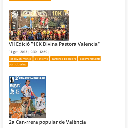
VII Edició "10K Divina Pastora Valencia"
11 gen. 2015 |
9:30 - 12:30 |
esdeveniments
atletisme
carreres populars
esdeveniments
participatius
2a Can-rrera popular de València