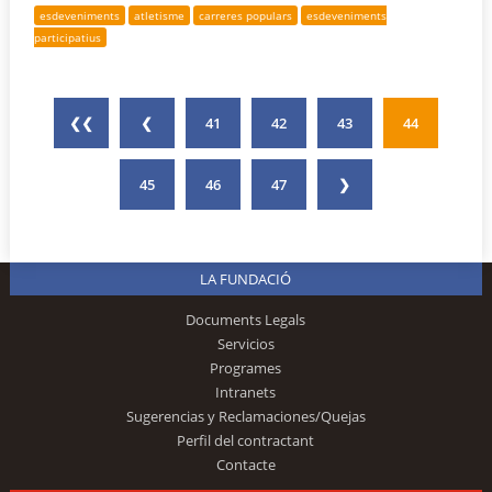
esdeveniments
atletisme
carreres populars
esdeveniments
participatius
❮❮
❮
41
42
43
44
45
46
47
❯
LA FUNDACIÓ
Documents Legals
Servicios
Programes
Intranets
Sugerencias y Reclamaciones/Quejas
Perfil del contractant
Contacte