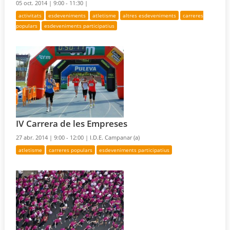
05 oct. 2014 |
9:00 - 11:30 |
activitats
esdeveniments
atletisme
altres esdeveniments
carreres
populars
esdeveniments participatius
IV Carrera de les Empreses
27 abr. 2014 |
9:00 - 12:00 |
I.D.E. Campanar (a)
atletisme
carreres populars
esdeveniments participatius