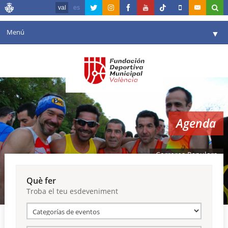
val
es
Menú
▼
La fundació
▼
Agenda
Instal·lacions
▼
Agenda
Comunicació
▼
València en esport
▼
Carreres Populars
Portal de Transparència
Què fer
Troba el teu esdeveniment
Reserves
▼