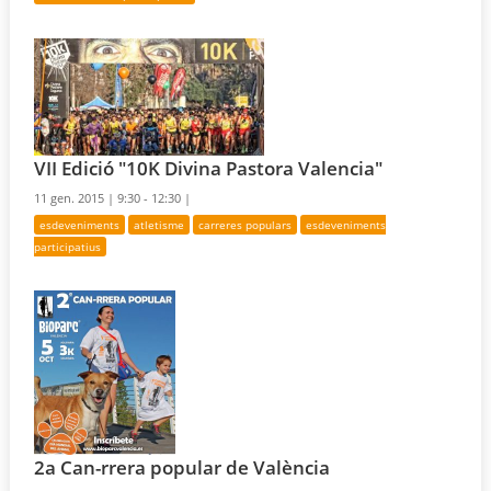
VII Edició "10K Divina Pastora Valencia"
11 gen. 2015 |
9:30 - 12:30 |
esdeveniments
atletisme
carreres populars
esdeveniments
participatius
2a Can-rrera popular de València