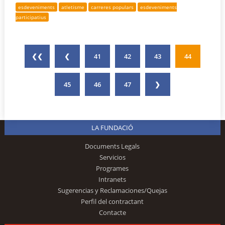
esdeveniments
atletisme
carreres populars
esdeveniments
participatius
❮❮
❮
41
42
43
44
45
46
47
❯
LA FUNDACIÓ
Documents Legals
Servicios
Programes
Intranets
Sugerencias y Reclamaciones/Quejas
Perfil del contractant
Contacte