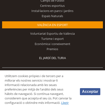
Camps de Futbol
Centres esportius
Instal·lacions en parcs i jardins
Espais Naturals
VALÈNCIA EN ESPORT
Voluntariat Esportiu de València
Turisme i esport
Econòmica i coneixement
Premios
EL JARDÍ DEL TURIA
Segueix-nos
Utilitzem cookies pròpies i de tercers per a
millorar els nostres servicis i mostrar-li
informació relacionada amb les seues
preferències per mitjà de l'anàlisi dels seus
Acceptar
hàbits de navegació. Si contínua navegant,
considerem que accepta el seu ús. Pot canviar la
configuració o obtindre més informació.
Llegir
© 2026 Fundación Deportiva Municipal Valencia |
AVÍS LEGAL
|
POLÍTICA DE