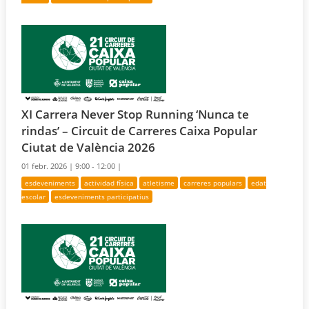
XI Carrera Never Stop Running ‘Nunca te
rindas’ – Circuit de Carreres Caixa Popular
Ciutat de València 2026
01 febr. 2026 |
9:00 - 12:00 |
esdeveniments
actividad física
atletisme
carreres populars
edat
escolar
esdeveniments participatius