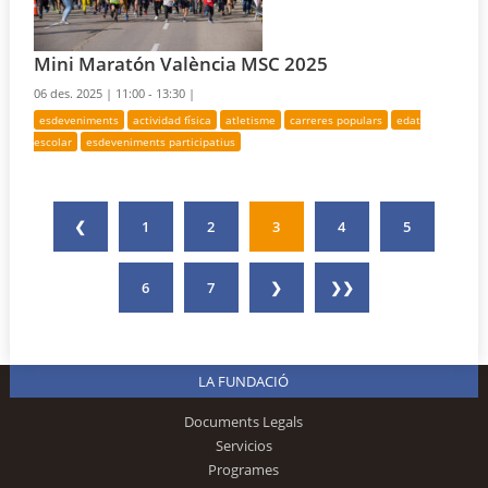
Mini Maratón València MSC 2025
06 des. 2025 |
11:00 - 13:30 |
esdeveniments
actividad física
atletisme
carreres populars
edat
escolar
esdeveniments participatius
❮
1
2
3
4
5
6
7
❯
❯❯
LA FUNDACIÓ
Documents Legals
Servicios
Programes