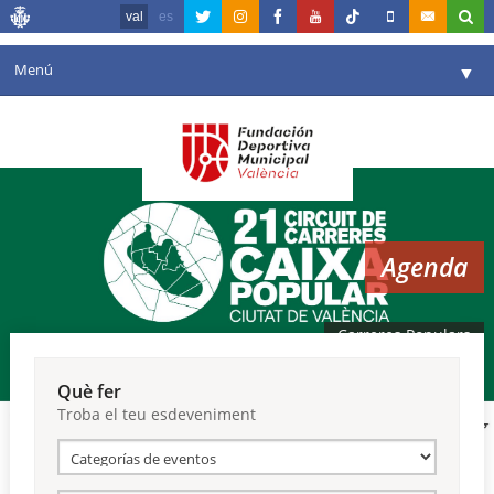
val
es
Menú
▼
La fundació
▼
Agenda
Instal·lacions
▼
Agenda
Comunicació
▼
València en esport
▼
Carreres Populars
Portal de Transparència
Què fer
Troba el teu esdeveniment
Reserves
▼