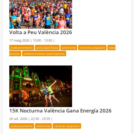
Volta a Peu València 2026
17 maig 2026 |
10:00 - 13:00 |
esdeveniments
actividad física
atletisme
carreres populars
edat
escolar
esdeveniments participatius
15K Nocturna València Gana Energía 2026
26 set. 2026 |
22:30 - 23:59 |
esdeveniments
atletisme
carreres populars