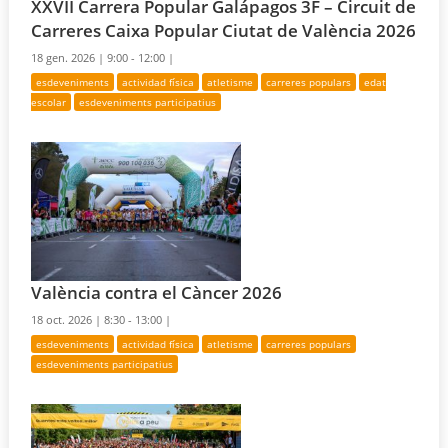
XXVII Carrera Popular Galápagos 3F – Circuit de
Carreres Caixa Popular Ciutat de València 2026
18 gen. 2026 |
9:00 - 12:00 |
esdeveniments
actividad física
atletisme
carreres populars
edat
escolar
esdeveniments participatius
València contra el Càncer 2026
18 oct. 2026 |
8:30 - 13:00 |
esdeveniments
actividad física
atletisme
carreres populars
esdeveniments participatius