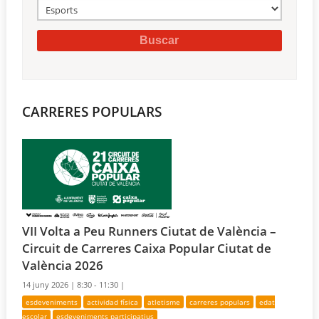
CARRERES POPULARS
VII Volta a Peu Runners Ciutat de València –
Circuit de Carreres Caixa Popular Ciutat de
València 2026
14 juny 2026 |
8:30 - 11:30 |
esdeveniments
actividad física
atletisme
carreres populars
edat
escolar
esdeveniments participatius