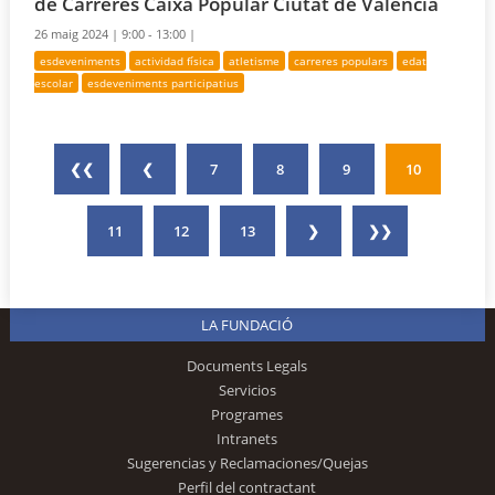
de Carreres Caixa Popular Ciutat de València
26 maig 2024 |
9:00 - 13:00 |
esdeveniments
actividad física
atletisme
carreres populars
edat
escolar
esdeveniments participatius
❮❮
❮
7
8
9
10
11
12
13
❯
❯❯
LA FUNDACIÓ
Documents Legals
Servicios
Programes
Intranets
Sugerencias y Reclamaciones/Quejas
Perfil del contractant