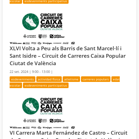
escolar
esdeveniments participatius
XLVI Volta a Peu als Barris de Sant Marcel·lí i
Sant Isidre – Circuit de Carreres Caixa Popular
Ciutat de València
22 set. 2024 |
9:00 - 13:00 |
esdeveniments
actividad física
atletisme
carreres populars
edat
escolar
esdeveniments participatius
VI Carrera Marta Fernández de Castro – Circuit