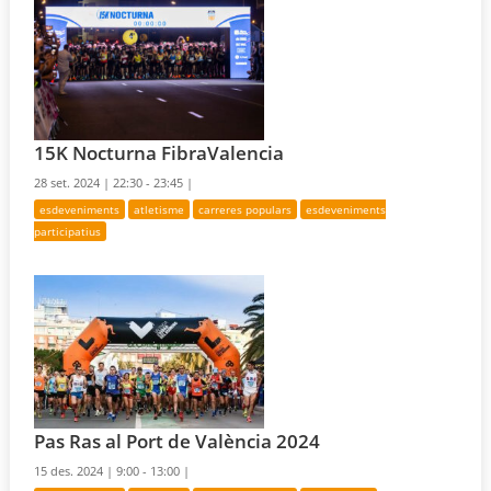
15K Nocturna FibraValencia
28 set. 2024 |
22:30 - 23:45 |
esdeveniments
atletisme
carreres populars
esdeveniments
participatius
Pas Ras al Port de València 2024
15 des. 2024 |
9:00 - 13:00 |