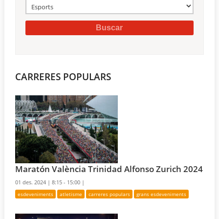
CARRERES POPULARS
Maratón València Trinidad Alfonso Zurich 2024
01 des. 2024 |
8:15 - 15:00 |
esdeveniments
atletisme
carreres populars
grans esdeveniments