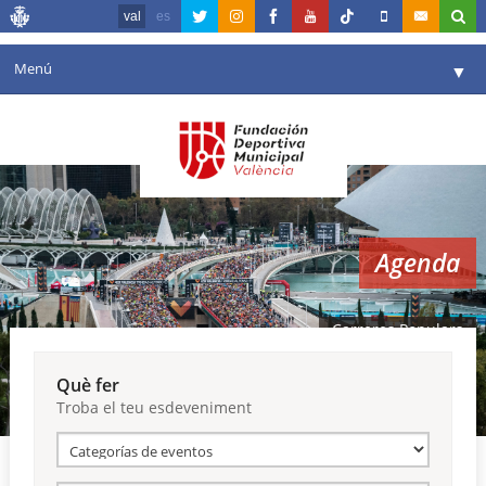
val
es
Menú
▼
La fundació
▼
Agenda
Instal·lacions
▼
Agenda
Comunicació
▼
València en esport
▼
Carreres Populars
Portal de Transparència
Què fer
Troba el teu esdeveniment
Reserves
▼