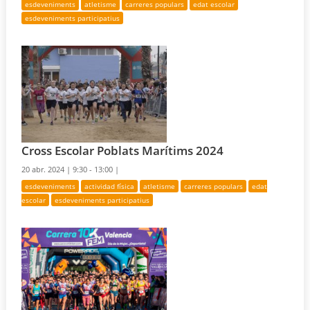
esdeveniments
atletisme
carreres populars
edat escolar
esdeveniments participatius
Cross Escolar Poblats Marítims 2024
20 abr. 2024 |
9:30 - 13:00 |
esdeveniments
actividad física
atletisme
carreres populars
edat
escolar
esdeveniments participatius