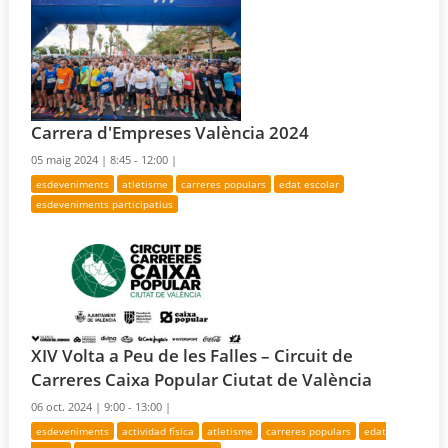
Carrera d'Empreses València 2024
05 maig 2024 |
8:45 - 12:00 |
esdeveniments
atletisme
carreres populars
edat escolar
esdeveniments participatius
XIV Volta a Peu de les Falles – Circuit de
Carreres Caixa Popular Ciutat de València
06 oct. 2024 |
9:00 - 13:00 |
esdeveniments
actividad física
atletisme
carreres populars
edat