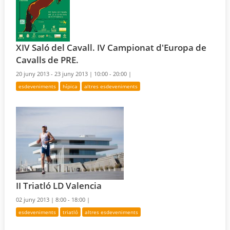
XIV Saló del Cavall. IV Campionat d'Europa de
Cavalls de PRE.
20 juny 2013 - 23 juny 2013 |
10:00 - 20:00 |
esdeveniments
hípica
altres esdeveniments
II Triatló LD Valencia
02 juny 2013 |
8:00 - 18:00 |
esdeveniments
triatló
altres esdeveniments