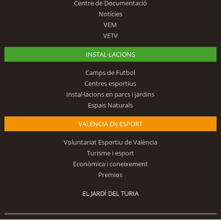
Centre de Documentació
Notícies
VEM
VETV
INSTAL·LACIONS
Camps de Futbol
Centres esportius
Instal·lacions en parcs i jardins
Espais Naturals
VALÈNCIA EN ESPORT
Voluntariat Esportiu de València
Turisme i esport
Econòmica i coneixement
Premios
EL JARDÍ DEL TURIA