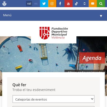
val
es
Menú
▼
La fundació
▼
Agenda
Instal·lacions
▼
Agenda
Comunicació
▼
València en esport
▼
Altres esdeveniments
Portal de Transparència
Què fer
Troba el teu esdeveniment
Reserves
▼