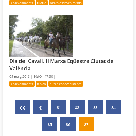
esdeveniments
triatló
altres esdeveniments
Dia del Cavall. II Marxa Eqüestre Ciutat de
València
05 maig 2013 |
10:00 - 17:30 |
esdeveniments
hípica
altres esdeveniments
❮❮
❮
81
82
83
84
85
86
87