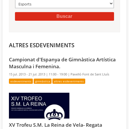
ALTRES ESDEVENIMENTS
Campionat d'Espanya de Gimnàstica Artística
Masculna i Femenina.
15 jul. 2013 - 21 jul. 2013 |
11:00 - 19:00 |
Pavelló Font de Sant Lluís
esdeveniments
gimnàstica
altres esdeveniments
XV Trofeu S.M. La Reina de Vela- Regata