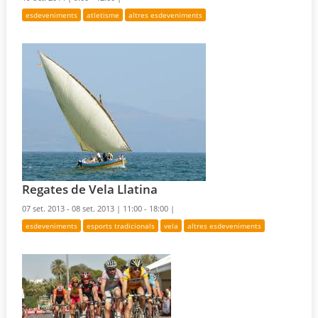
esdeveniments
atletisme
altres esdeveniments
Regates de Vela Llatina
07 set. 2013 - 08 set. 2013 |
11:00 - 18:00 |
esdeveniments
esports tradicionals
vela
altres esdeveniments