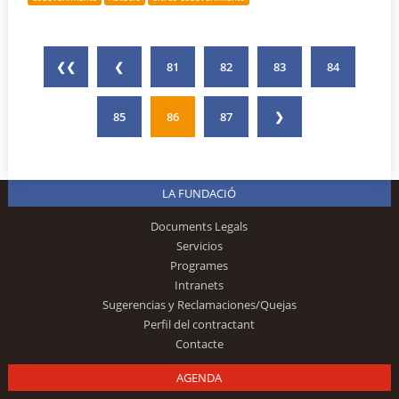
❮❮
❮
81
82
83
84
85
86
87
❯
LA FUNDACIÓ
Documents Legals
Servicios
Programes
Intranets
Sugerencias y Reclamaciones/Quejas
Perfil del contractant
Contacte
AGENDA