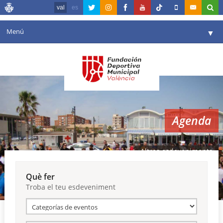
val
es
Menú
▼
La fundació
▼
Agenda
Instal·lacions
▼
Agenda
Comunicació
▼
València en esport
▼
Altres esdeveniments
Portal de Transparència
Què fer
Troba el teu esdeveniment
Reserves
▼