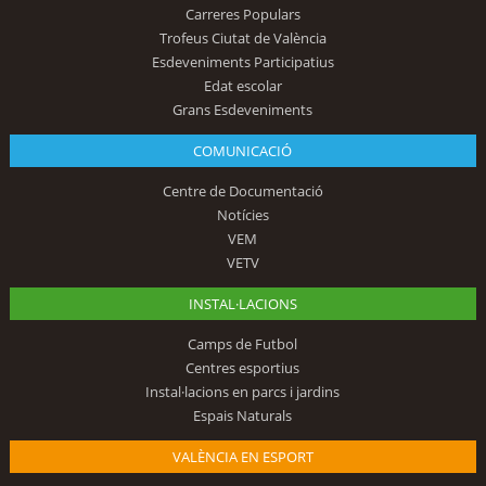
Carreres Populars
Trofeus Ciutat de València
Esdeveniments Participatius
Edat escolar
Grans Esdeveniments
COMUNICACIÓ
Centre de Documentació
Notícies
VEM
VETV
INSTAL·LACIONS
Camps de Futbol
Centres esportius
Instal·lacions en parcs i jardins
Espais Naturals
VALÈNCIA EN ESPORT