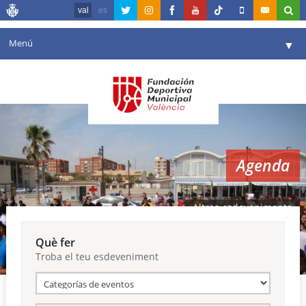
val
es
Menú
▼
La fundació
▼
Agenda
Instal·lacions
▼
Agenda
Comunicació
▼
València en esport
▼
Altres esdeveniments
Portal de Transparència
Què fer
Troba el teu esdeveniment
Reserves
▼