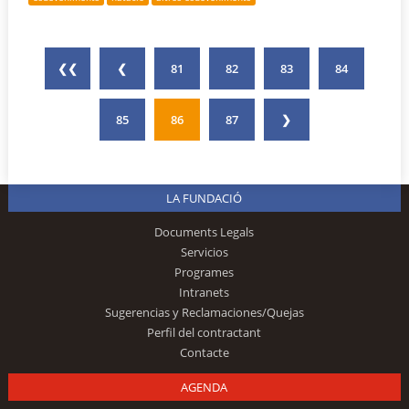
❮❮
❮
81
82
83
84
85
86
87
❯
LA FUNDACIÓ
Documents Legals
Servicios
Programes
Intranets
Sugerencias y Reclamaciones/Quejas
Perfil del contractant
Contacte
AGENDA