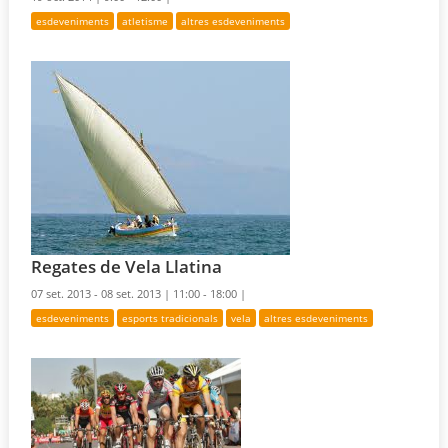
esdeveniments
atletisme
altres esdeveniments
Regates de Vela Llatina
07 set. 2013 - 08 set. 2013 |
11:00 - 18:00 |
esdeveniments
esports tradicionals
vela
altres esdeveniments