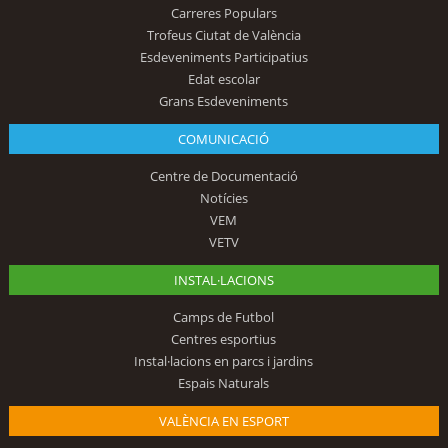
Carreres Populars
Trofeus Ciutat de València
Esdeveniments Participatius
Edat escolar
Grans Esdeveniments
COMUNICACIÓ
Centre de Documentació
Notícies
VEM
VETV
INSTAL·LACIONS
Camps de Futbol
Centres esportius
Instal·lacions en parcs i jardins
Espais Naturals
VALÈNCIA EN ESPORT