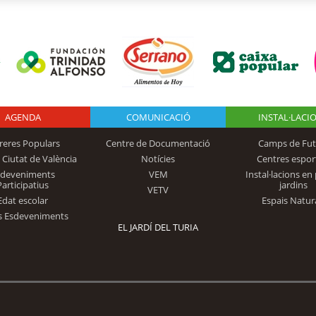
AGENDA
Logo Fundación
COMUNICACIÓ
INSTAL·LACI
reres Populars
Centre de Documentació
Camps de Fut
 Ciutat de València
Notícies
Centres espor
Trinidad Alfonso
sdeveniments
VEM
Instal·lacions en 
Participatius
jardins
VETV
Edat escolar
Espais Natur
s Esdeveniments
EL JARDÍ DEL TURIA