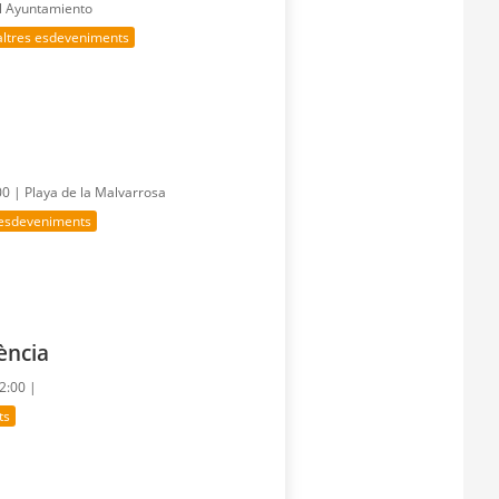
el Ayuntamiento
altres esdeveniments
00 |
Playa de la Malvarrosa
 esdeveniments
lència
22:00 |
ts