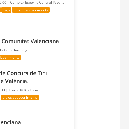
16:00 |
Complex Esportiu Cultural Petxina
ioga
altres esdeveniments
la Comunitat Valenciana
lòdrom Lluís Puig
sdeveniments
e Concurs de Tir i
e València.
0:00 |
Tramo IX Río Turia
altres esdeveniments
alenciana