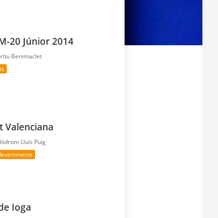
-20 Júnior 2014
ortiu Benimaclet
ts
t Valenciana
lòdrom Lluís Puig
sdeveniments
de Ioga