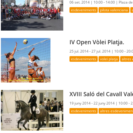
06 set. 2014 |
10:00 - 14:00 |
Plaza d
esdeveniments
pilota valenciana
IV Open Vòlei Platja.
25 jul. 2014 - 27 jul. 2014 |
10:00 - 20:
esdeveniments
volei platja
altres
XVIII Saló del Cavall Va
19 juny 2014 - 22 juny 2014 |
10:00 - 
esdeveniments
altres esdevenimen