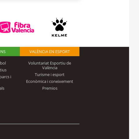
ONS
VALÈNCIA EN ESPORT
bol
Voluntariat Esportiu de
València
tius
Turisme i esport
parcs i
Econòmica i coneixement
als
Premios