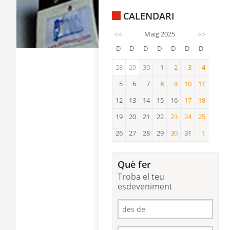
CALENDARI
<<
Maig 2025
>>
D
D
D
D
D
D
D
28
29
30
1
2
3
4
30
2
3
4
5
6
7
8
9
10
11
9
10
11
12
13
14
15
16
17
18
17
18
19
20
21
22
23
24
25
23
24
25
26
27
28
29
30
31
1
30
1
Què fer
Troba el teu
esdeveniment