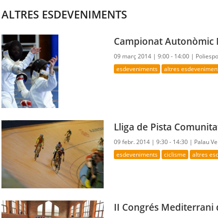
ALTRES ESDEVENIMENTS
Campionat Autonòmic M
09 març 2014 |
9:00 - 14:00 |
Poliesp
esdeveniments
altres esdevenimen
Lliga de Pista Comunita
09 febr. 2014 |
9:30 - 14:30 |
Palau Ve
esdeveniments
ciclisme
altres e
II Congrés Mediterrani 