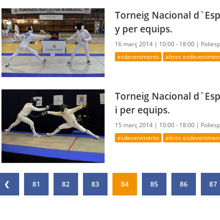
Torneig Nacional d`Esp
y per equips.
16 març 2014 |
10:00 - 18:00 |
Polies
esdeveniments
altres esdevenimen
Torneig Nacional d`Esp
i per equips.
15 març 2014 |
10:00 - 18:00 |
Polies
esdeveniments
altres esdevenimen
❮
81
82
83
84
85
86
87