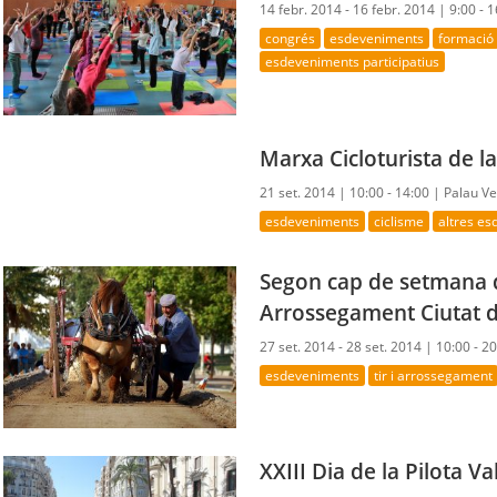
14 febr. 2014 - 16 febr. 2014 |
9:00 - 
congrés
esdeveniments
formació
esdeveniments participatius
Marxa Cicloturista de 
21 set. 2014 |
10:00 - 14:00 |
Palau Ve
esdeveniments
ciclisme
altres e
Segon cap de setmana d
Arrossegament Ciutat d
27 set. 2014 - 28 set. 2014 |
10:00 - 2
esdeveniments
tir i arrossegament
XXIII Dia de la Pilota V