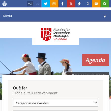
val
es
Menú
▼
La fundació
▼
Agenda
Instal·lacions
▼
Agenda
Comunicació
▼
València en esport
▼
Altres esdeveniments
Portal de Transparència
Què fer
Troba el teu esdeveniment
Reserves
▼