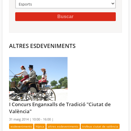
ALTRES ESDEVENIMENTS
I Concurs Enganxalls de Tradició "Ciutat de
València"
31 maig 2014 |
10:00 - 16:00 |
esdeveniments
hípica
altres esdeveniments
trofeus ciutat de valència