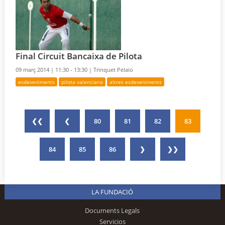
Final Circuit Bancaixa de Pilota
09 març 2014 |
11:30 - 13:30 |
Trinquet Pelaio
esdeveniments
pilota valenciana
altres esdeveniments
❮❮
❮
80
81
82
83
84
85
86
❯
❯❯
LA FUNDACIÓ
Documents Legals
Servicios