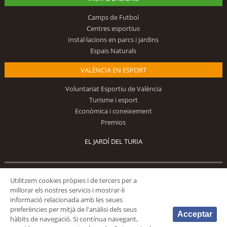
Camps de Futbol
Centres esportius
Instal·lacions en parcs i jardins
Espais Naturals
VALÈNCIA EN ESPORT
Voluntariat Esportiu de València
Turisme i esport
Econòmica i coneixement
Premios
EL JARDÍ DEL TURIA
Utilitzem cookies pròpies i de tercers per a
Segueix-nos
millorar els nostres servicis i mostrar-li
informació relacionada amb les seues
preferències per mitjà de l'anàlisi dels seus
Acceptar
hàbits de navegació. Si contínua navegant,