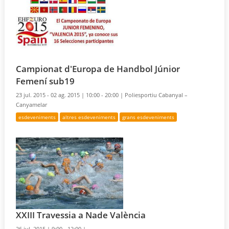
Campionat d'Europa de Handbol Júnior
Femení sub19
23 jul. 2015 - 02 ag. 2015 |
10:00 - 20:00 |
Poliesportiu Cabanyal –
Canyamelar
esdeveniments
altres esdeveniments
grans esdeveniments
XXIII Travessia a Nade València
26 jul. 2015 |
9:00 - 12:00 |