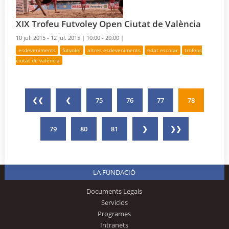
XIX Trofeu Futvoley Open Ciutat de València
10 jul. 2015 - 12 jul. 2015 |
10:00 - 20:00 |
esdeveniments
futvolei
altres esdeveniments
edat escolar
trofeus
ciutat de valència
❮❮
❮
75
76
77
78
79
80
81
❯
❯❯
LA FUNDACIÓ
Documents Legals
Servicios
Programes
Intranets