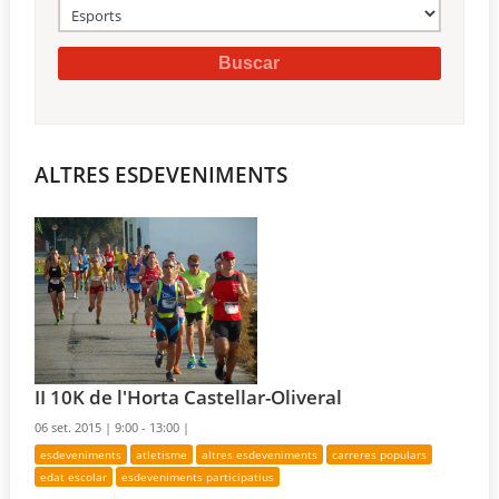
ALTRES ESDEVENIMENTS
II 10K de l'Horta Castellar-Oliveral
06 set. 2015 |
9:00 - 13:00 |
esdeveniments
atletisme
altres esdeveniments
carreres populars
edat escolar
esdeveniments participatius