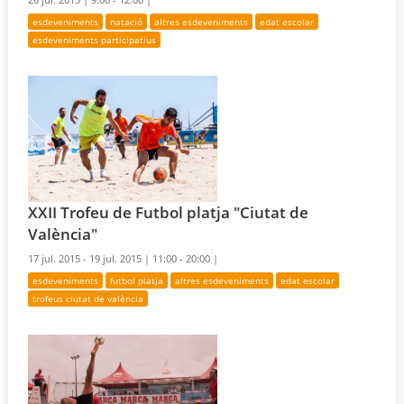
esdeveniments
natació
altres esdeveniments
edat escolar
esdeveniments participatius
XXII Trofeu de Futbol platja "Ciutat de
València"
17 jul. 2015 - 19 jul. 2015 |
11:00 - 20:00 |
esdeveniments
futbol platja
altres esdeveniments
edat escolar
trofeus ciutat de valència