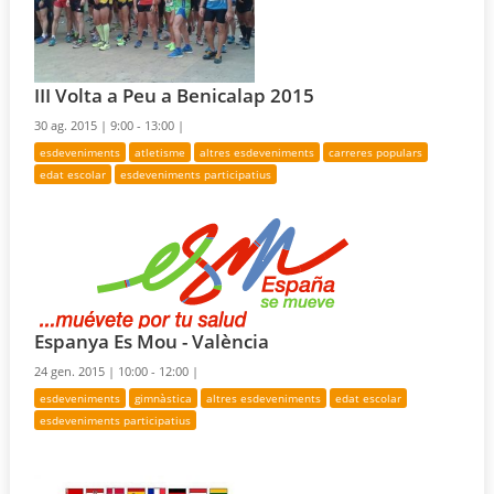
III Volta a Peu a Benicalap 2015
30 ag. 2015 |
9:00 - 13:00 |
esdeveniments
atletisme
altres esdeveniments
carreres populars
edat escolar
esdeveniments participatius
Espanya Es Mou - València
24 gen. 2015 |
10:00 - 12:00 |
esdeveniments
gimnàstica
altres esdeveniments
edat escolar
esdeveniments participatius