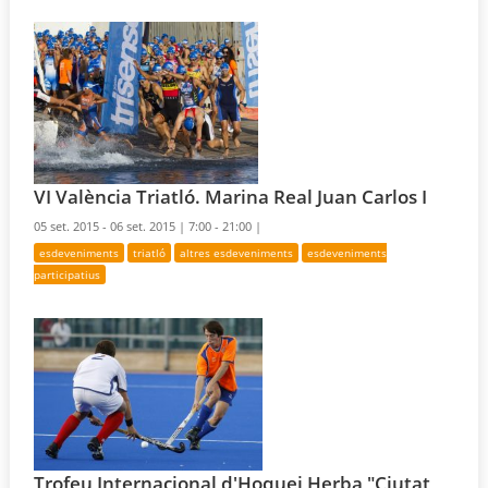
VI València Triatló. Marina Real Juan Carlos I
05 set. 2015 - 06 set. 2015 |
7:00 - 21:00 |
esdeveniments
triatló
altres esdeveniments
esdeveniments
participatius
Trofeu Internacional d'Hoquei Herba "Ciutat