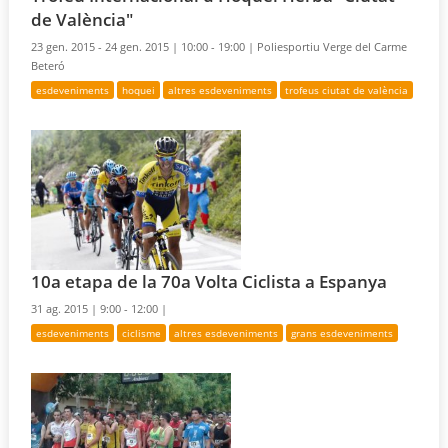
de València"
23 gen. 2015 - 24 gen. 2015 |
10:00 - 19:00 |
Poliesportiu Verge del Carme
Beteró
esdeveniments
hoquei
altres esdeveniments
trofeus ciutat de valència
10a etapa de la 70a Volta Ciclista a Espanya
31 ag. 2015 |
9:00 - 12:00 |
esdeveniments
ciclisme
altres esdeveniments
grans esdeveniments