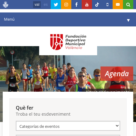
val
es
Menú
▼
La fundació
▼
Agenda
Instal·lacions
▼
Agenda
Comunicació
▼
València en esport
▼
Altres esdeveniments
Portal de Transparència
Què fer
Troba el teu esdeveniment
Reserves
▼