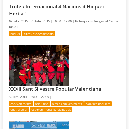
Trofeu Internacional 4 Nacions d'Hoquei
Herba"
09 febr. 2015 - 25 febr. 2015 |
10:00 - 19:00 |
Poliesportiu Verge del Carme
Beteró
hoquei
altres esdeveniments
XXXII Sant Silvestre Popular Valenciana
30 des. 2015 |
20:00 - 22:00 |
esdeveniments
atletisme
altres esdeveniments
carreres populars
edat escolar
esdeveniments participatius