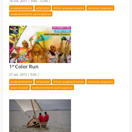
18 oct. 2015 |
9:00 - 12:00 |
esdeveniments
atletisme
altres esdeveniments
carreres populars
esdeveniments participatius
1ª Color Run
27 set. 2015 |
9:00 |
esdeveniments
atletisme
altres esdeveniments
carreres populars
edat escolar
esdeveniments participatius