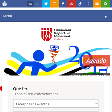
val
es
Menú
▼
La fundació
▼
Agenda
Instal·lacions
▼
Agenda
Comunicació
▼
València en esport
▼
Altres esdeveniments
Portal de Transparència
Què fer
Troba el teu esdeveniment
Reserves
▼