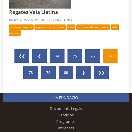
Regates Vela Llatina
06 set. 2015 - 07 set. 2015 |
12:00 - 14:30 |
esdeveniments
esports tradicionals
vela
altres esdeveniments
edat
escolar
❮❮
❮
74
75
76
77
78
79
80
❯
❯❯
LA FUNDACIÓ
Documents Legals
Servicios
Programes
Intranets