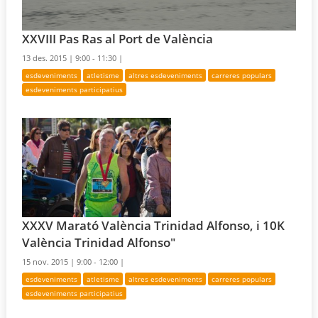
XXVIII Pas Ras al Port de València
13 des. 2015 |
9:00 - 11:30 |
esdeveniments
atletisme
altres esdeveniments
carreres populars
esdeveniments participatius
XXXV Marató València Trinidad Alfonso, i 10K
València Trinidad Alfonso"
15 nov. 2015 |
9:00 - 12:00 |
esdeveniments
atletisme
altres esdeveniments
carreres populars
esdeveniments participatius