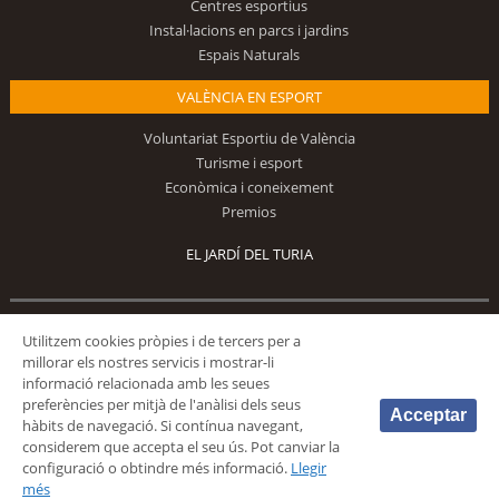
Centres esportius
Instal·lacions en parcs i jardins
Espais Naturals
VALÈNCIA EN ESPORT
Voluntariat Esportiu de València
Turisme i esport
Econòmica i coneixement
Premios
EL JARDÍ DEL TURIA
Segueix-nos
Utilitzem cookies pròpies i de tercers per a
millorar els nostres servicis i mostrar-li
informació relacionada amb les seues
preferències per mitjà de l'anàlisi dels seus
Acceptar
hàbits de navegació. Si contínua navegant,
considerem que accepta el seu ús. Pot canviar la
configuració o obtindre més informació.
Llegir
© 2026 Fundación Deportiva Municipal Valencia |
AVÍS LEGAL
|
POLÍTICA DE
més
PRIVACIDAD
|
POLÍTICA DE COOKIES
|
MAPA WEB