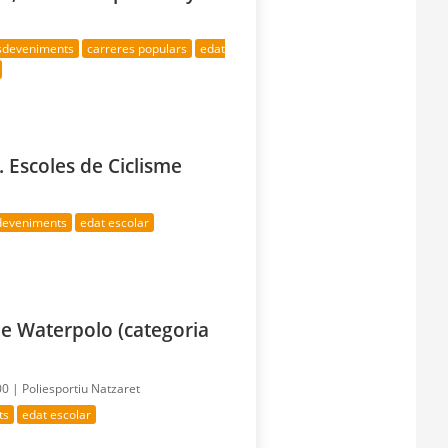
esdeveniments
carreres populars
edat
 Escoles de Ciclisme
sdeveniments
edat escolar
e Waterpolo (categoria
00 |
Poliesportiu Natzaret
ts
edat escolar