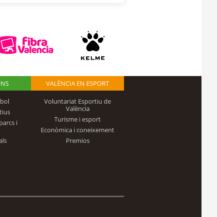
ONS
VALÈNCIA EN ESPORT
bol
Voluntariat Esportiu de
València
tius
Turisme i esport
parcs i
Econòmica i coneixement
als
Premios