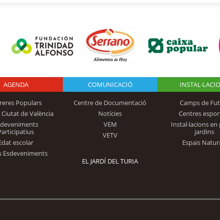
AGENDA
Logo Fundación
COMUNICACIÓ
INSTAL·LACI
reres Populars
Centre de Documentació
Camps de Fut
 Ciutat de València
Notícies
Centres espor
Trinidad Alfonso
sdeveniments
VEM
Instal·lacions en 
Participatius
jardins
VETV
Edat escolar
Espais Natur
s Esdeveniments
EL JARDÍ DEL TURIA