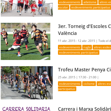
esdeveniments
atletisme
altres 
escolar
esdeveniments participatius
3er. Torneig d’Escoles 
València
11 abr. 2015 - 12 abr. 2015 |
Todo el 
esdeveniments
rugbi
altres esde
esdeveniments participatius
Trofeu Master Penya Ci
25 abr. 2015 |
17:30 - 21:00 |
esdeveniments
ciclisme
altres e
participatius
Carrera i Marxa Solidàr