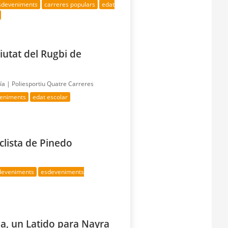
esdeveniments
carreres populars
edat
Ciutat del Rugbi de
día |
Poliesportiu Quatre Carreres
veniments
edat escolar
clista de Pinedo
sdeveniments
esdeveniments
ia, un Latido para Nayra