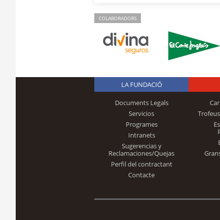
COLABORADORS
LA FUNDACIÓ
Documents Legals
Car
Servicios
Trofeus
Programes
E
Intranets
Sugerencias y
Reclamaciones/Quejas
Gran
Perfil del contractant
Contacte