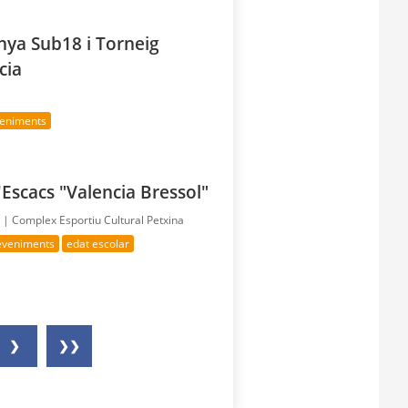
nya Sub18 i Torneig
cia
veniments
'Escacs "Valencia Bressol"
a |
Complex Esportiu Cultural Petxina
deveniments
edat escolar
❯
❯❯