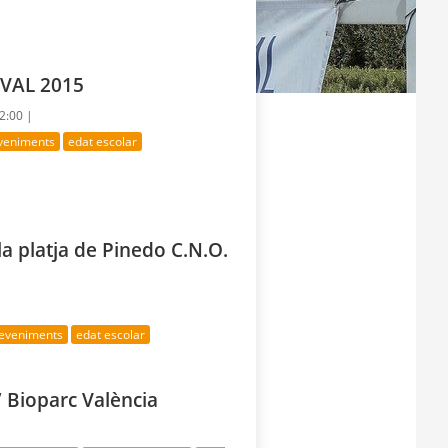
ECVAL 2015
22:00 |
eveniments
edat escolar
la platja de Pinedo C.N.O.
deveniments
edat escolar
” Bioparc València