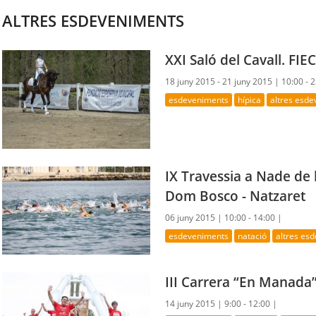
ALTRES ESDEVENIMENTS
XXI Saló del Cavall. FI
18 juny 2015 - 21 juny 2015 |
10:00 - 
esdeveniments
hípica
altres esd
IX Travessia a Nade de 
Dom Bosco - Natzaret
06 juny 2015 |
10:00 - 14:00 |
esdeveniments
natació
altres es
III Carrera “En Manada
14 juny 2015 |
9:00 - 12:00 |