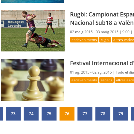
Rugbi: Campionat Espa
Nacional Sub18 a Valèn
02 maig 2015 - 03 maig 2015 |
9:00 |
esdeveniments
rugbi
altres esde
Festival Internacional d
01 ag. 2015 - 02 ag. 2015 |
Todo el dí
esdeveniments
escacs
altres es
73
74
75
76
77
78
79