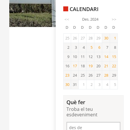
CALENDARI
<<
Des. 2024
>>
D
D
D
D
D
D
D
25
26
27
28
29
30
1
30
1
2
3
4
5
6
7
8
5
6
9
10
11
12
13
14
15
14
15
16
17
18
19
20
21
22
17
19
21
22
23
24
25
26
27
28
29
23
28
30
31
1
2
3
4
5
30
Què fer
Troba el teu
esdeveniment