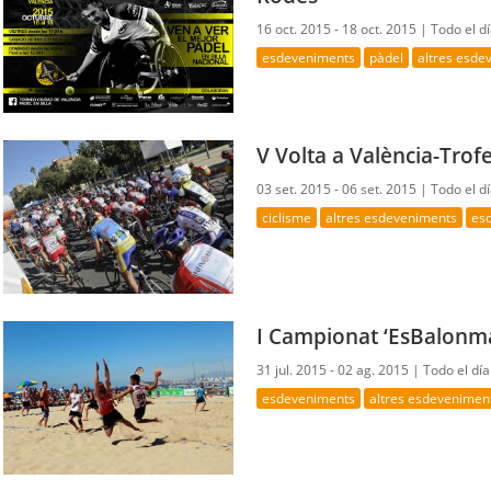
16 oct. 2015 - 18 oct. 2015 |
Todo el d
esdeveniments
pàdel
altres esde
V Volta a València-Trof
03 set. 2015 - 06 set. 2015 |
Todo el d
ciclisme
altres esdeveniments
esd
I Campionat ‘EsBalonma
31 jul. 2015 - 02 ag. 2015 |
Todo el día
esdeveniments
altres esdevenimen