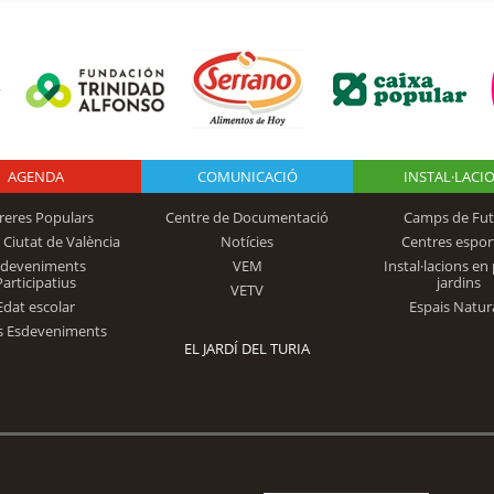
AGENDA
Logo Fundación
COMUNICACIÓ
INSTAL·LACI
reres Populars
Centre de Documentació
Camps de Fut
 Ciutat de València
Notícies
Centres espor
Trinidad Alfonso
sdeveniments
VEM
Instal·lacions en 
Participatius
jardins
VETV
Edat escolar
Espais Natur
s Esdeveniments
EL JARDÍ DEL TURIA