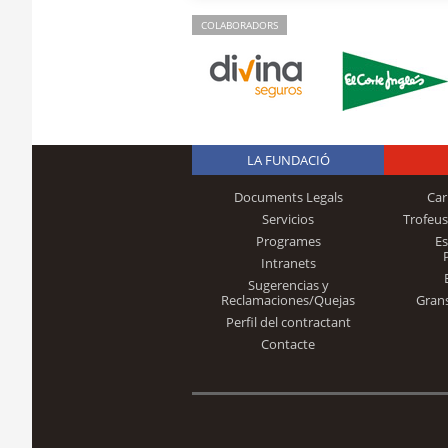
COLABORADORS
LA FUNDACIÓ
Documents Legals
Car
Servicios
Trofeus
Programes
E
Intranets
Sugerencias y
Reclamaciones/Quejas
Gran
Perfil del contractant
Contacte