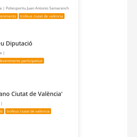
ía |
Poliesportiu Juan Antonio Samaranch
veniments
trofeus ciutat de valència
eu Diputació
ía |
eveniments participatius
no Ciutat de València'
 |
ts
trofeus ciutat de valència