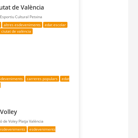
utat de València
sportiu Cultural Petxina
altres esdeveniments
edat escolar
 ciutat de valència
esdeveniments
carreres populars
edat
Volley
ció de Voley Platja València
 esdeveniments
esdeveniments