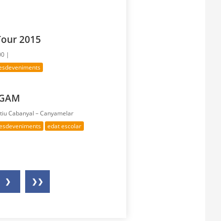
Tour 2015
00 |
 esdeveniments
 GAM
rtiu Cabanyal – Canyamelar
 esdeveniments
edat escolar
❯
❯❯