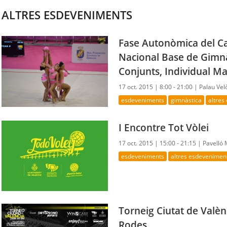
ALTRES ESDEVENIMENTS
Fase Autonòmica del C
Nacional Base de Gimnà
Conjunts, Individual Ma
17 oct. 2015 |
8:00 - 21:00 |
Palau Vel
esdeveniments
gimnàstica
altres
I Encontre Tot Vòlei
17 oct. 2015 |
15:00 - 21:15 |
Pavelló
esdeveniments
altres esdevenimen
Torneig Ciutat de Valèn
Rodes