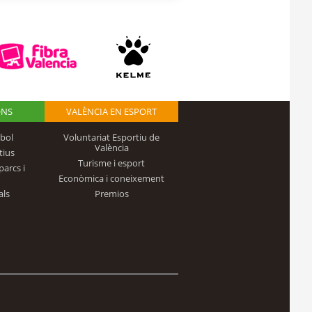
ONS
VALÈNCIA EN ESPORT
bol
Voluntariat Esportiu de
València
tius
Turisme i esport
parcs i
Econòmica i coneixement
als
Premios