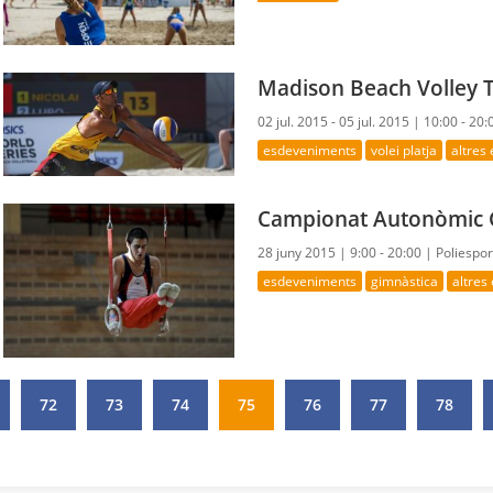
Madison Beach Volley 
02 jul. 2015 - 05 jul. 2015 |
10:00 - 20:
esdeveniments
volei platja
altres
Campionat Autonòmic
28 juny 2015 |
9:00 - 20:00 |
Poliespo
esdeveniments
gimnàstica
altres
72
73
74
75
76
77
78