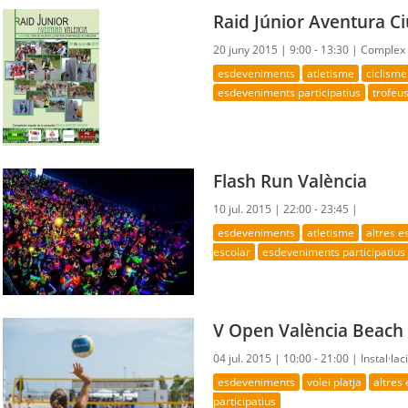
Raid Júnior Aventura Ci
20 juny 2015 |
9:00 - 13:30 |
Complex E
esdeveniments
atletisme
ciclisme
esdeveniments participatius
trofeus
Flash Run València
10 jul. 2015 |
22:00 - 23:45 |
esdeveniments
atletisme
altres 
escolar
esdeveniments participatius
V Open València Beach 
04 jul. 2015 |
10:00 - 21:00 |
Instal·la
esdeveniments
volei platja
altres
participatius