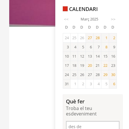
CALENDARI
<<
Març 2025
>>
D
D
D
D
D
D
D
24
25
26
27
28
1
2
27
28
1
2
3
4
5
6
7
8
9
8
10
11
12
13
14
15
16
17
18
19
20
21
22
23
20
22
24
25
26
27
28
29
30
29
30
31
1
2
3
4
5
6
6
Què fer
Troba el teu
esdeveniment