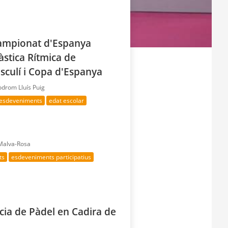
ampionat d'Espanya
stica Rítmica de
sculí i Copa d'Espanya
òdrom Lluís Puig
 esdeveniments
edat escolar
 Malva-Rosa
ts
esdeveniments participatius
cia de Pàdel en Cadira de