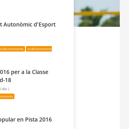
at Autonòmic d'Esport
 esdeveniments
esdeveniments
16 per a la Classe
ud-18
l día |
eniments
opular en Pista 2016