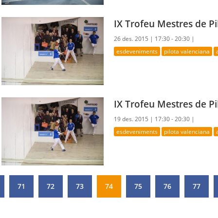
IX Trofeu Mestres de Pi
26 des. 2015 |
17:30 - 20:30 |
esdeveniments
pilota valenciana
IX Trofeu Mestres de Pi
19 des. 2015 |
17:30 - 20:30 |
esdeveniments
pilota valenciana
71
72
73
74
75
76
77