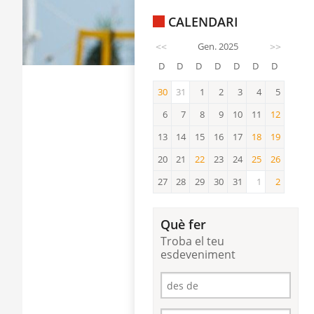
CALENDARI
<<
Gen. 2025
>>
D
D
D
D
D
D
D
30
31
1
2
3
4
5
30
6
7
8
9
10
11
12
12
13
14
15
16
17
18
19
18
19
20
21
22
23
24
25
26
22
25
26
27
28
29
30
31
1
2
2
Què fer
Troba el teu
esdeveniment