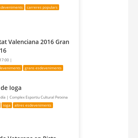
esdeveniments
carreres populars
itat Valenciana 2016 Gran
016
 17:00 |
sdeveniments
grans esdeveniments
 de Ioga
 día |
Complex Esportiu Cultural Petxina
ioga
altres esdeveniments