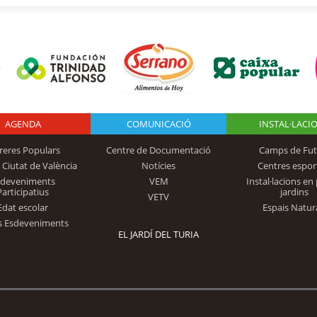
AGENDA
Logo Fundación
COMUNICACIÓ
INSTAL·LACI
reres Populars
Centre de Documentació
Camps de Fut
 Ciutat de València
Notícies
Centres espor
Trinidad Alfonso
sdeveniments
VEM
Instal·lacions en 
Participatius
jardins
VETV
Edat escolar
Espais Natur
s Esdeveniments
EL JARDÍ DEL TURIA