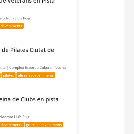
de Veterans en Pista
elòdrom Lluís Puig
esdeveniments
 de Pilates Ciutat de
 día |
Complex Esportiu Cultural Petxina
pilates
altres esdeveniments
eina de Clubs en pista
elòdrom Lluís Puig
esdeveniments
grans esdeveniments