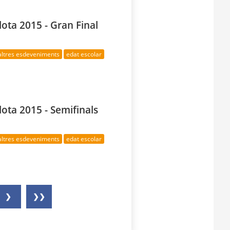
lota 2015 - Gran Final
altres esdeveniments
edat escolar
lota 2015 - Semifinals
altres esdeveniments
edat escolar
❯
❯❯