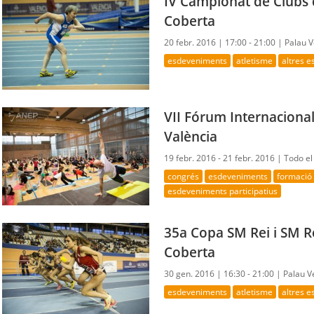
IV Campionat de Clubs 
Coberta
20 febr. 2016 |
17:00 - 21:00 |
Palau V
esdeveniments
atletisme
altres 
VII Fórum Internacional
València
19 febr. 2016 - 21 febr. 2016 |
Todo el
congrés
esdeveniments
formació
esdeveniments participatius
35a Copa SM Rei i SM R
Coberta
30 gen. 2016 |
16:30 - 21:00 |
Palau V
esdeveniments
atletisme
altres 