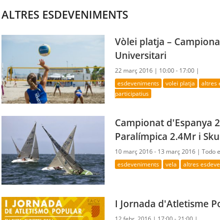
ALTRES ESDEVENIMENTS
Vòlei platja – Campion
Universitari
22 març 2016 |
10:00 - 17:00 |
esdeveniments
volei platja
altres
participatius
Campionat d'Espanya 20
Paralímpica 2.4Mr i Sk
10 març 2016 - 13 març 2016 |
Todo e
esdeveniments
vela
altres esdev
I Jornada d'Atletisme P
12 febr. 2016 |
17:00 - 21:00 |