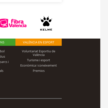
ONS
VALÈNCIA EN ESPORT
bol
Voluntariat Esportiu de
València
tius
Turisme i esport
parcs i
Econòmica i coneixement
als
Premios