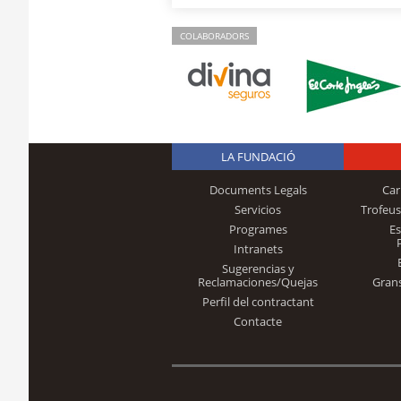
COLABORADORS
LA FUNDACIÓ
Documents Legals
Car
Servicios
Trofeus
Programes
E
Intranets
Sugerencias y
Reclamaciones/Quejas
Gran
Perfil del contractant
Contacte