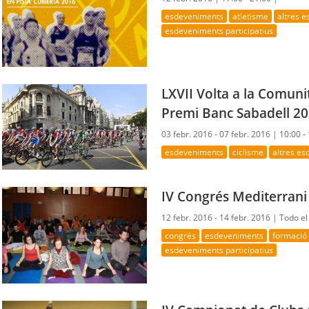
esdeveniments
atletisme
altres 
esdeveniments participatius
LXVII Volta a la Comun
Premi Banc Sabadell 2
03 febr. 2016 - 07 febr. 2016 |
10:00 -
esdeveniments
ciclisme
altres e
IV Congrés Mediterrani
12 febr. 2016 - 14 febr. 2016 |
Todo el
congrés
esdeveniments
formació
esdeveniments participatius