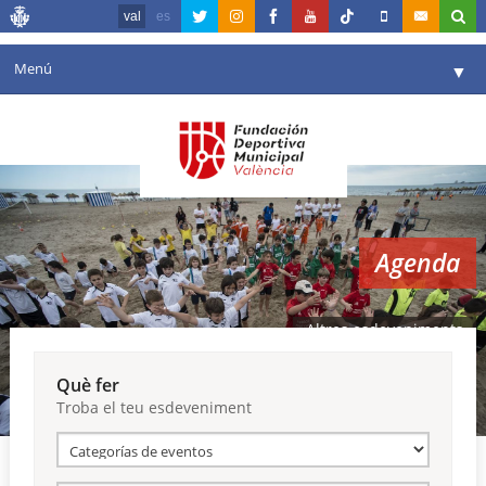
val
es
Menú
▼
La fundació
▼
Agenda
Instal·lacions
▼
Agenda
Comunicació
▼
València en esport
▼
Altres esdeveniments
Portal de Transparència
Què fer
Troba el teu esdeveniment
Reserves
▼