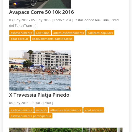
Avapace Corre 50 10k 2016
03 juny 2016 - 05 juny 2016 |
Todo el día |
Instal·lacions Riu Turia, Estadi
del Turia (Tram III)
esdeveniments
atletisme
altres esdeveniments
carreres populars
edat escolar
esdeveniments participatius
X Travessia Platja Pinedo
04 juny 2016 |
10:00 - 13:00 |
esdeveniments
natació
altres esdeveniments
edat escolar
esdeveniments participatius