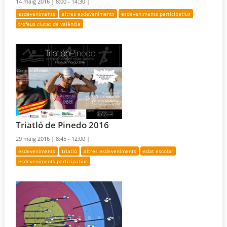
14 maig 2016 |
8:00 - 14:30 |
esdeveniments
altres esdeveniments
esdeveniments participatius
trofeus ciutat de valència
Triatló de Pinedo 2016
29 maig 2016 |
8:45 - 12:00 |
esdeveniments
triatló
altres esdeveniments
edat escolar
esdeveniments participatius