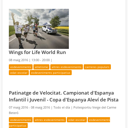
Wings for Life World Run
08 maig 2016 |
13:00 - 20:00 |
esdeveniments
atletisme
altres esdeveniments
carreres populars
edat escolar
esdeveniments participatius
Patinatge de Velocitat. Campionat d'Espanya
Infantil i Juvenil - Copa d'Espanya Aleví de Pista
07 maig 2016 - 08 maig 2016 |
Todo el día |
Poliesportiu Verge del Carme
Beteró
esdeveniments
altres esdeveniments
edat escolar
esdeveniments
participatius