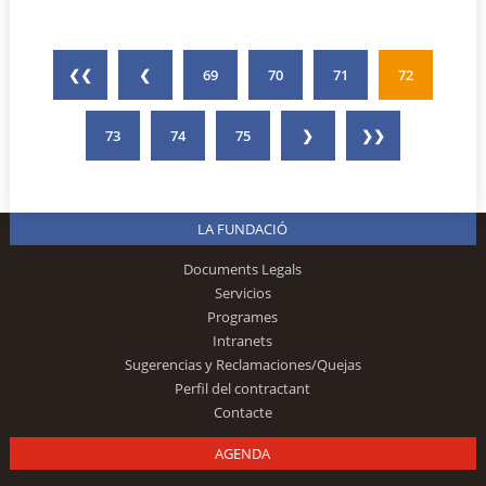
❮❮
❮
69
70
71
72
73
74
75
❯
❯❯
LA FUNDACIÓ
Documents Legals
Servicios
Programes
Intranets
Sugerencias y Reclamaciones/Quejas
Perfil del contractant
Contacte
AGENDA