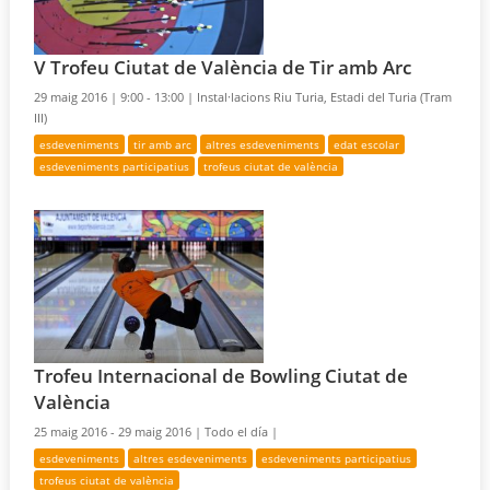
V Trofeu Ciutat de València de Tir amb Arc
29 maig 2016 |
9:00 - 13:00 |
Instal·lacions Riu Turia, Estadi del Turia (Tram
III)
esdeveniments
tir amb arc
altres esdeveniments
edat escolar
esdeveniments participatius
trofeus ciutat de valència
Trofeu Internacional de Bowling Ciutat de
València
25 maig 2016 - 29 maig 2016 |
Todo el día |
esdeveniments
altres esdeveniments
esdeveniments participatius
trofeus ciutat de valència