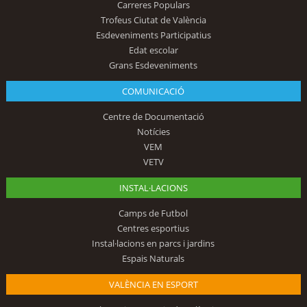
Carreres Populars
Trofeus Ciutat de València
Esdeveniments Participatius
Edat escolar
Grans Esdeveniments
COMUNICACIÓ
Centre de Documentació
Notícies
VEM
VETV
INSTAL·LACIONS
Camps de Futbol
Centres esportius
Instal·lacions en parcs i jardins
Espais Naturals
VALÈNCIA EN ESPORT