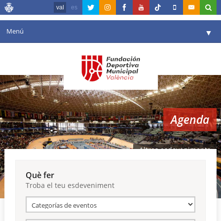
val
es
Menú
▼
La fundació
▼
Agenda
Instal·lacions
▼
Agenda
Comunicació
▼
València en esport
▼
Altres esdeveniments
Portal de Transparència
Què fer
Troba el teu esdeveniment
Reserves
▼