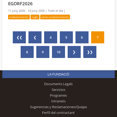
EGORF2026
11 juny 2026 - 14 juny 2026 |
Todo el día |
esdeveniments
rugbi
altres esdeveniments
❮❮
❮
4
5
6
7
8
9
10
❯
❯❯
LA FUNDACIÓ
Documents Legals
Servicios
Programes
Intranets
Sugerencias y Reclamaciones/Quejas
Perfil del contractant