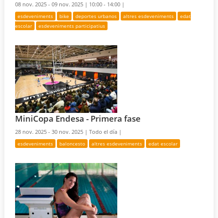
08 nov. 2025 - 09 nov. 2025 |
10:00 - 14:00 |
esdeveniments
bike
deportes urbanos
altres esdeveniments
edat
escolar
esdeveniments participatius
MiniCopa Endesa - Primera fase
28 nov. 2025 - 30 nov. 2025 |
Todo el día |
esdeveniments
baloncesto
altres esdeveniments
edat escolar