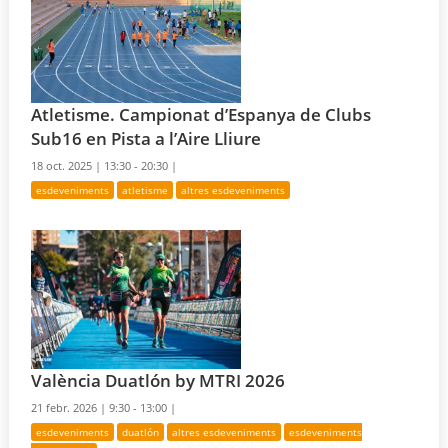
Atletisme. Campionat d’Espanya de Clubs
Sub16 en Pista a l’Aire Lliure
18 oct. 2025 |
13:30 - 20:30 |
esdeveniments
atletisme
altres esdeveniments
València Duatlón by MTRI 2026
21 febr. 2026 |
9:30 - 13:00 |
esdeveniments
duatlón
altres esdeveniments
esdeveniments