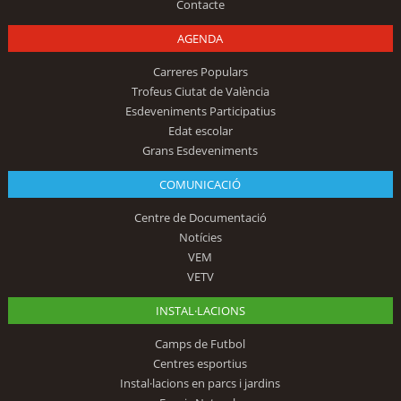
Contacte
AGENDA
Carreres Populars
Trofeus Ciutat de València
Esdeveniments Participatius
Edat escolar
Grans Esdeveniments
COMUNICACIÓ
Centre de Documentació
Notícies
VEM
VETV
INSTAL·LACIONS
Camps de Futbol
Centres esportius
Instal·lacions en parcs i jardins