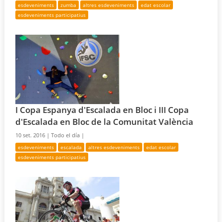
esdeveniments
zumba
altres esdeveniments
edat escolar
esdeveniments participatius
I Copa Espanya d'Escalada en Bloc i III Copa
d'Escalada en Bloc de la Comunitat València
10 set. 2016 |
Todo el día |
esdeveniments
escalada
altres esdeveniments
edat escolar
esdeveniments participatius