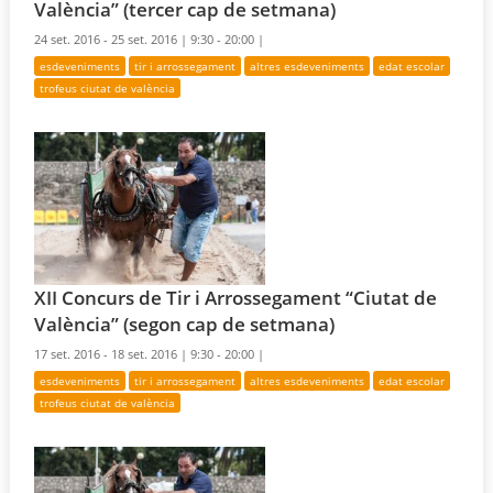
València” (tercer cap de setmana)
24 set. 2016 - 25 set. 2016 |
9:30 - 20:00 |
esdeveniments
tir i arrossegament
altres esdeveniments
edat escolar
trofeus ciutat de valència
XII Concurs de Tir i Arrossegament “Ciutat de
València” (segon cap de setmana)
17 set. 2016 - 18 set. 2016 |
9:30 - 20:00 |
esdeveniments
tir i arrossegament
altres esdeveniments
edat escolar
trofeus ciutat de valència