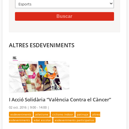
ALTRES ESDEVENIMENTS
I Acció Solidària “València Contra el Càncer”
02 oct. 2016 |
9:00 - 14:00 |
esdeveniments
atletisme
ciclismo indoor
patinaje
altres
esdeveniments
edat escolar
esdeveniments participatius