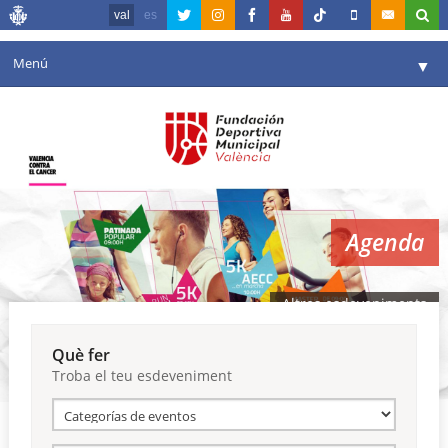
val
es
Menú
▼
La fundació
▼
Agenda
Instal·lacions
▼
Agenda
Comunicació
▼
València en esport
▼
Altres esdeveniments
Portal de Transparència
Què fer
Troba el teu esdeveniment
Reserves
▼