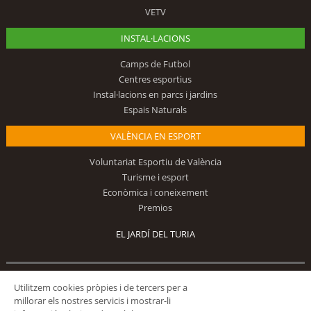
VETV
INSTAL·LACIONS
Camps de Futbol
Centres esportius
Instal·lacions en parcs i jardins
Espais Naturals
VALÈNCIA EN ESPORT
Voluntariat Esportiu de València
Turisme i esport
Econòmica i coneixement
Premios
EL JARDÍ DEL TURIA
Utilitzem cookies pròpies i de tercers per a
Segueix-nos
millorar els nostres servicis i mostrar-li