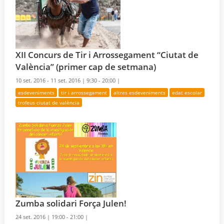
XII Concurs de Tir i Arrossegament “Ciutat de
València” (primer cap de setmana)
10 set. 2016 - 11 set. 2016 |
9:30 - 20:00 |
esdeveniments
tir i arrossegament
altres esdeveniments
edat escolar
trofeus ciutat de valència
Zumba solidari Força Julen!
24 set. 2016 |
19:00 - 21:00 |