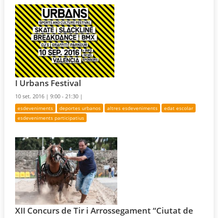
I Urbans Festival
10 set. 2016 |
9:00 - 21:30 |
esdeveniments
deportes urbanos
altres esdeveniments
edat escolar
esdeveniments participatius
XII Concurs de Tir i Arrossegament “Ciutat de