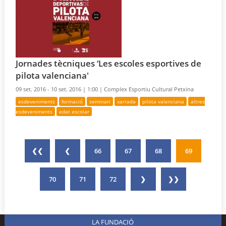
Jornades tècniques ‘Les escoles esportives de
pilota valenciana'
09 set. 2016 - 10 set. 2016 |
1:00 |
Complex Esportiu Cultural Petxina
esdeveniments
formació
seminari
xarrada
pilota valenciana
altres
esdeveniments
edat escolar
❮❮
❮
66
67
68
69
70
71
72
❯
❯❯
LA FUNDACIÓ